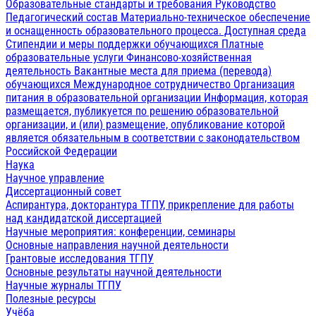
Образовательные стандарты и требования
Руководство
Педагогический состав
Материально-техническое обеспечение
и оснащенность образовательного процесса. Доступная среда
Стипендии и меры поддержки обучающихся
Платные
образовательные услуги
Финансово-хозяйственная
деятельность
Вакантные места для приема (перевода)
обучающихся
Международное сотрудничество
Организация
питания в образовательной организации
Информация, которая
размещается, публикуется по решению образовательной
организации, и (или) размещение, опубликование которой
является обязательным в соответствии с законодательством
Российской Федерации
Наука
Научное управление
Диссертационный совет
Аспирантура, докторантура ТГПУ, прикрепление для работы
над кандидатской диссертацией
Научные мероприятия: конференции, семинары
Основные направления научной деятельности
Грантовые исследования ТГПУ
Основные результаты научной деятельности
Научные журналы ТГПУ
Полезные ресурсы
Учёба