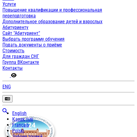
Услуги
Повышение квалификации и профессиональная
переподготовка
Дополнительное образование детей и взрослых
Абитуриенту
Сайт "Абитуриент"
Выбрать программу обучения
Подать документы о приёме
Стоимость
Для граждан СНГ
Группа ВКонтакте
Контакты
ENG
English
Қазақ тілі
Français
Polski
Забони тоҷикӣ