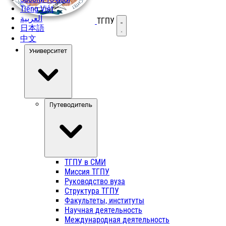
Tiếng Việt
العربية
ТГПУ
Открыть меню
日本語
中文
Университет
Путеводитель
ТГПУ в СМИ
Миссия ТГПУ
Руководство вуза
Структура ТГПУ
Факультеты, институты
Научная деятельность
Международная деятельность