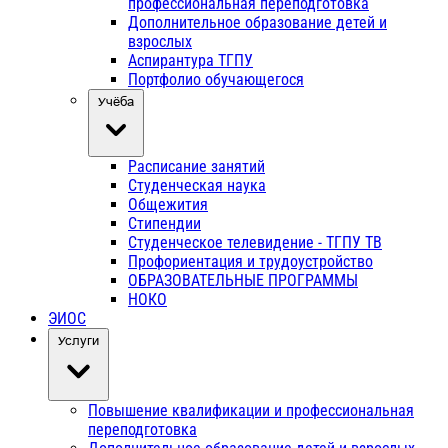
профессиональная переподготовка
Дополнительное образование детей и
взрослых
Аспирантура ТГПУ
Портфолио обучающегося
Учёба
Расписание занятий
Студенческая наука
Общежития
Стипендии
Студенческое телевидение - ТГПУ ТВ
Профориентация и трудоустройство
ОБРАЗОВАТЕЛЬНЫЕ ПРОГРАММЫ
НОКО
ЭИОС
Услуги
Повышение квалификации и профессиональная
переподготовка