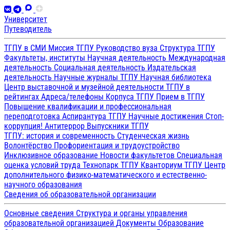
Университет
Путеводитель
ТГПУ в СМИ
Миссия ТГПУ
Руководство вуза
Структура ТГПУ
Факультеты, институты
Научная деятельность
Международная
деятельность
Социальная деятельность
Издательская
деятельность
Научные журналы ТГПУ
Научная библиотека
Центр выставочной и музейной деятельности
ТГПУ в
рейтингах
Адреса/телефоны
Корпуса ТГПУ
Прием в ТГПУ
Повышение квалификации и профессиональная
переподготовка
Аспирантура ТГПУ
Научные достижения
Стоп-
коррупция!
Антитеррор
Выпускники ТГПУ
ТГПУ: история и современность
Студенческая жизнь
Волонтёрство
Профориентация и трудоустройство
Инклюзивное образование
Новости факультетов
Специальная
оценка условий труда
Технопарк ТГПУ
Кванториум ТГПУ
Центр
дополнительного физико-математического и естественно-
научного образования
Сведения об образовательной организации
Основные сведения
Структура и органы управления
образовательной организацией
Документы
Образование