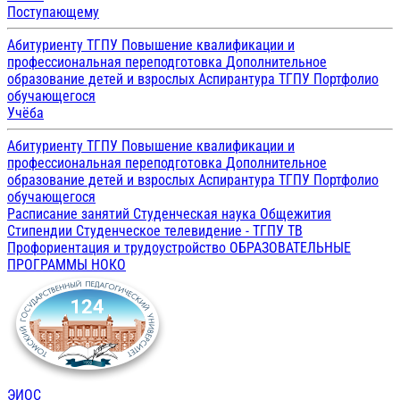
Поступающему
Абитуриенту ТГПУ
Повышение квалификации и
профессиональная переподготовка
Дополнительное
образование детей и взрослых
Аспирантура ТГПУ
Портфолио
обучающегося
Учёба
Абитуриенту ТГПУ
Повышение квалификации и
профессиональная переподготовка
Дополнительное
образование детей и взрослых
Аспирантура ТГПУ
Портфолио
обучающегося
Расписание занятий
Студенческая наука
Общежития
Стипендии
Студенческое телевидение - ТГПУ ТВ
Профориентация и трудоустройство
ОБРАЗОВАТЕЛЬНЫЕ
ПРОГРАММЫ
НОКО
ЭИОС