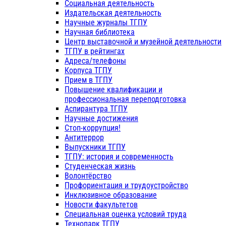
Социальная деятельность
Издательская деятельность
Научные журналы ТГПУ
Научная библиотека
Центр выставочной и музейной деятельности
ТГПУ в рейтингах
Адреса/телефоны
Корпуса ТГПУ
Прием в ТГПУ
Повышение квалификации и
профессиональная переподготовка
Аспирантура ТГПУ
Научные достижения
Стоп-коррупция!
Антитеррор
Выпускники ТГПУ
ТГПУ: история и современность
Студенческая жизнь
Волонтёрство
Профориентация и трудоустройство
Инклюзивное образование
Новости факультетов
Специальная оценка условий труда
Технопарк ТГПУ