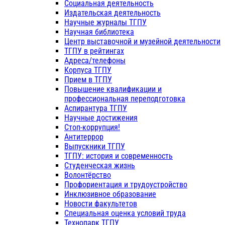
Социальная деятельность
Издательская деятельность
Научные журналы ТГПУ
Научная библиотека
Центр выставочной и музейной деятельности
ТГПУ в рейтингах
Адреса/телефоны
Корпуса ТГПУ
Прием в ТГПУ
Повышение квалификации и
профессиональная переподготовка
Аспирантура ТГПУ
Научные достижения
Стоп-коррупция!
Антитеррор
Выпускники ТГПУ
ТГПУ: история и современность
Студенческая жизнь
Волонтёрство
Профориентация и трудоустройство
Инклюзивное образование
Новости факультетов
Специальная оценка условий труда
Технопарк ТГПУ