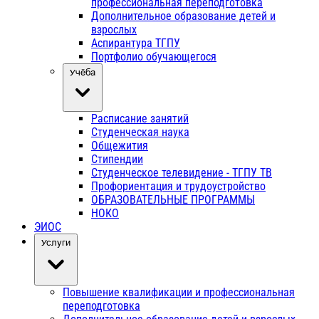
профессиональная переподготовка
Дополнительное образование детей и
взрослых
Аспирантура ТГПУ
Портфолио обучающегося
Учёба
Расписание занятий
Студенческая наука
Общежития
Стипендии
Студенческое телевидение - ТГПУ ТВ
Профориентация и трудоустройство
ОБРАЗОВАТЕЛЬНЫЕ ПРОГРАММЫ
НОКО
ЭИОС
Услуги
Повышение квалификации и профессиональная
переподготовка