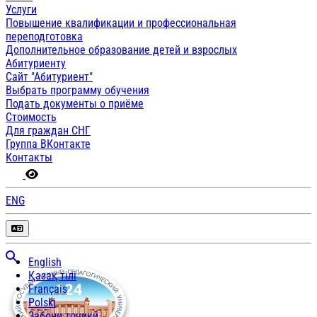
Услуги
Повышение квалификации и профессиональная
переподготовка
Дополнительное образование детей и взрослых
Абитуриенту
Сайт "Абитуриент"
Выбрать программу обучения
Подать документы о приёме
Стоимость
Для граждан СНГ
Группа ВКонтакте
Контакты
ENG
English
Қазақ тілі
Français
Polski
Забони тоҷикӣ