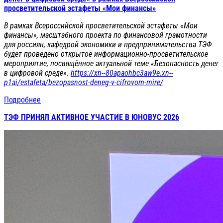
просветительской эстафеты «Мои финансы»
В рамках Всероссийской просветительской эстафеты «Мои
финансы», масштабного проекта по финансовой грамотности
для россиян, кафедрой экономики и предпринимательства ТЭФ
будет проведено открытое информационно-просветительское
мероприятие, посвящённое актуальной теме «Безопасность денег
в цифровой среде».
https://xn--80apaohbc3aw9e.xn--
p1ai/estafeta/bezopasnost-deneg-v-cifrovom-mire/
Подробнее
ТЭФ ПРИНЯЛ АКТИВНОЕ УЧАСТИЕ В ЮНОВУС 2026