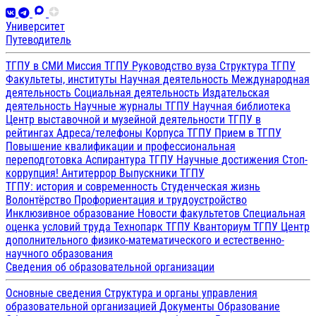
Университет
Путеводитель
ТГПУ в СМИ
Миссия ТГПУ
Руководство вуза
Структура ТГПУ
Факультеты, институты
Научная деятельность
Международная
деятельность
Социальная деятельность
Издательская
деятельность
Научные журналы ТГПУ
Научная библиотека
Центр выставочной и музейной деятельности
ТГПУ в
рейтингах
Адреса/телефоны
Корпуса ТГПУ
Прием в ТГПУ
Повышение квалификации и профессиональная
переподготовка
Аспирантура ТГПУ
Научные достижения
Стоп-
коррупция!
Антитеррор
Выпускники ТГПУ
ТГПУ: история и современность
Студенческая жизнь
Волонтёрство
Профориентация и трудоустройство
Инклюзивное образование
Новости факультетов
Специальная
оценка условий труда
Технопарк ТГПУ
Кванториум ТГПУ
Центр
дополнительного физико-математического и естественно-
научного образования
Сведения об образовательной организации
Основные сведения
Структура и органы управления
образовательной организацией
Документы
Образование