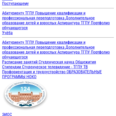
Поступающему
Абитуриенту ТГПУ
Повышение квалификации и
профессиональная переподготовка
Дополнительное
образование детей и взрослых
Аспирантура ТГПУ
Портфолио
обучающегося
Учёба
Абитуриенту ТГПУ
Повышение квалификации и
профессиональная переподготовка
Дополнительное
образование детей и взрослых
Аспирантура ТГПУ
Портфолио
обучающегося
Расписание занятий
Студенческая наука
Общежития
Стипендии
Студенческое телевидение - ТГПУ ТВ
Профориентация и трудоустройство
ОБРАЗОВАТЕЛЬНЫЕ
ПРОГРАММЫ
НОКО
ЭИОС