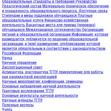
Образовательные стандарты и требования
Руководство
Педагогический состав
Материально-техническое обеспечение
и оснащенность образовательного процесса. Доступная среда
Стипендии и меры поддержки обучающихся
Платные
образовательные услуги
Финансово-хозяйственная
деятельность
Вакантные места для приема (перевода)
обучающихся
Международное сотрудничество
Организация
питания в образовательной организации
Информация, которая
размещается, публикуется по решению образовательной
организации, и (или) размещение, опубликование которой
является обязательным в соответствии с законодательством
Российской Федерации
Наука
Научное управление
Диссертационный совет
Аспирантура, докторантура ТГПУ, прикрепление для работы
над кандидатской диссертацией
Научные мероприятия: конференции, семинары
Основные направления научной деятельности
Грантовые исследования ТГПУ
Основные результаты научной деятельности
Научные журналы ТГПУ
Полезные ресурсы
Учёба