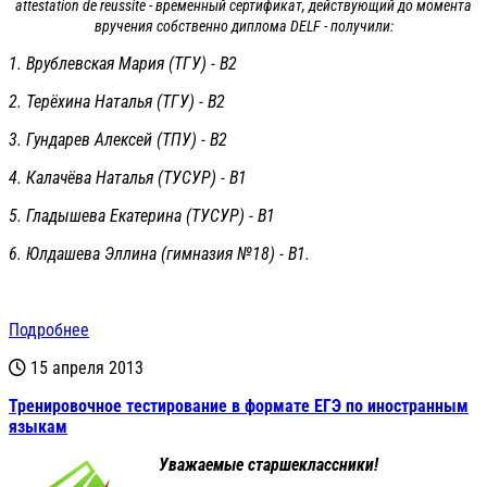
attestation de reussite - временный сертификат, действующий до момента
вручения собственно диплома DELF - получили:
1. Врублевская Мария (ТГУ) - В2
2. Терёхина Наталья (ТГУ) - В2
3. Гундарев Алексей (ТПУ) - В2
4. Калачёва Наталья (ТУСУР) - В1
5. Гладышева Екатерина (ТУСУР) - В1
6. Юлдашева Эллина (гимназия №18) - В1.
Подробнее
15 апреля 2013
Тренировочное тестирование в формате ЕГЭ по иностранным
языкам
Уважаемые старшеклассники!