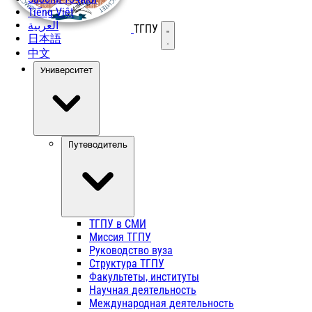
Tiếng Việt
العربية
ТГПУ
Открыть меню
日本語
中文
Университет
Путеводитель
ТГПУ в СМИ
Миссия ТГПУ
Руководство вуза
Структура ТГПУ
Факультеты, институты
Научная деятельность
Международная деятельность