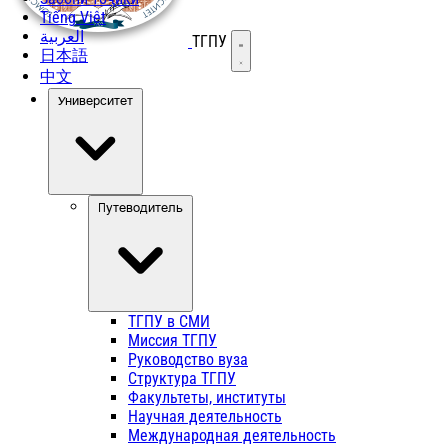
Tiếng Việt
العربية
ТГПУ
Открыть меню
日本語
中文
Университет
Путеводитель
ТГПУ в СМИ
Миссия ТГПУ
Руководство вуза
Структура ТГПУ
Факультеты, институты
Научная деятельность
Международная деятельность