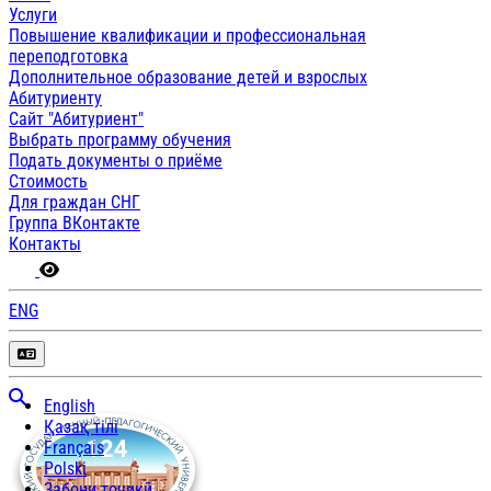
Услуги
Повышение квалификации и профессиональная
переподготовка
Дополнительное образование детей и взрослых
Абитуриенту
Сайт "Абитуриент"
Выбрать программу обучения
Подать документы о приёме
Стоимость
Для граждан СНГ
Группа ВКонтакте
Контакты
ENG
English
Қазақ тілі
Français
Polski
Забони тоҷикӣ