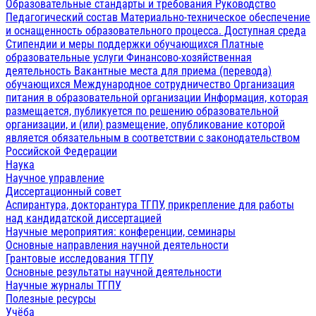
Образовательные стандарты и требования
Руководство
Педагогический состав
Материально-техническое обеспечение
и оснащенность образовательного процесса. Доступная среда
Стипендии и меры поддержки обучающихся
Платные
образовательные услуги
Финансово-хозяйственная
деятельность
Вакантные места для приема (перевода)
обучающихся
Международное сотрудничество
Организация
питания в образовательной организации
Информация, которая
размещается, публикуется по решению образовательной
организации, и (или) размещение, опубликование которой
является обязательным в соответствии с законодательством
Российской Федерации
Наука
Научное управление
Диссертационный совет
Аспирантура, докторантура ТГПУ, прикрепление для работы
над кандидатской диссертацией
Научные мероприятия: конференции, семинары
Основные направления научной деятельности
Грантовые исследования ТГПУ
Основные результаты научной деятельности
Научные журналы ТГПУ
Полезные ресурсы
Учёба