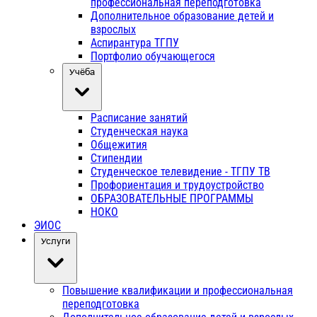
профессиональная переподготовка
Дополнительное образование детей и
взрослых
Аспирантура ТГПУ
Портфолио обучающегося
Учёба
Расписание занятий
Студенческая наука
Общежития
Стипендии
Студенческое телевидение - ТГПУ ТВ
Профориентация и трудоустройство
ОБРАЗОВАТЕЛЬНЫЕ ПРОГРАММЫ
НОКО
ЭИОС
Услуги
Повышение квалификации и профессиональная
переподготовка