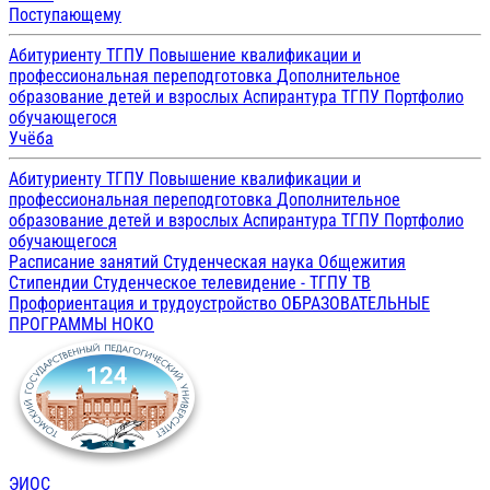
Поступающему
Абитуриенту ТГПУ
Повышение квалификации и
профессиональная переподготовка
Дополнительное
образование детей и взрослых
Аспирантура ТГПУ
Портфолио
обучающегося
Учёба
Абитуриенту ТГПУ
Повышение квалификации и
профессиональная переподготовка
Дополнительное
образование детей и взрослых
Аспирантура ТГПУ
Портфолио
обучающегося
Расписание занятий
Студенческая наука
Общежития
Стипендии
Студенческое телевидение - ТГПУ ТВ
Профориентация и трудоустройство
ОБРАЗОВАТЕЛЬНЫЕ
ПРОГРАММЫ
НОКО
ЭИОС