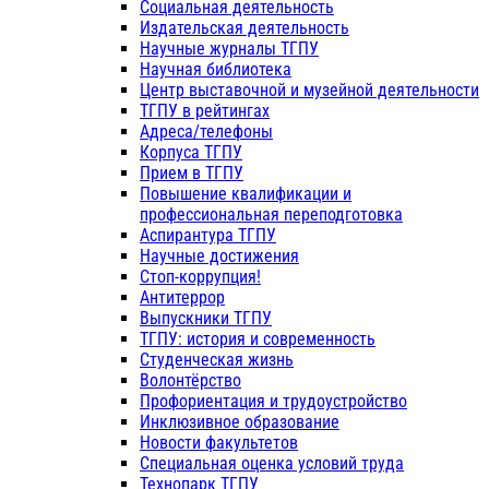
Социальная деятельность
Издательская деятельность
Научные журналы ТГПУ
Научная библиотека
Центр выставочной и музейной деятельности
ТГПУ в рейтингах
Адреса/телефоны
Корпуса ТГПУ
Прием в ТГПУ
Повышение квалификации и
профессиональная переподготовка
Аспирантура ТГПУ
Научные достижения
Стоп-коррупция!
Антитеррор
Выпускники ТГПУ
ТГПУ: история и современность
Студенческая жизнь
Волонтёрство
Профориентация и трудоустройство
Инклюзивное образование
Новости факультетов
Специальная оценка условий труда
Технопарк ТГПУ