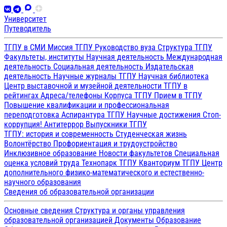
Университет
Путеводитель
ТГПУ в СМИ
Миссия ТГПУ
Руководство вуза
Структура ТГПУ
Факультеты, институты
Научная деятельность
Международная
деятельность
Социальная деятельность
Издательская
деятельность
Научные журналы ТГПУ
Научная библиотека
Центр выставочной и музейной деятельности
ТГПУ в
рейтингах
Адреса/телефоны
Корпуса ТГПУ
Прием в ТГПУ
Повышение квалификации и профессиональная
переподготовка
Аспирантура ТГПУ
Научные достижения
Стоп-
коррупция!
Антитеррор
Выпускники ТГПУ
ТГПУ: история и современность
Студенческая жизнь
Волонтёрство
Профориентация и трудоустройство
Инклюзивное образование
Новости факультетов
Специальная
оценка условий труда
Технопарк ТГПУ
Кванториум ТГПУ
Центр
дополнительного физико-математического и естественно-
научного образования
Сведения об образовательной организации
Основные сведения
Структура и органы управления
образовательной организацией
Документы
Образование