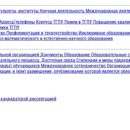
ультеты, институты
Научная деятельность
Международная деят
Адреса/телефоны
Корпуса ТГПУ
Прием в ТГПУ
Повышение квалиф
ники ТГПУ
тво
Профориентация и трудоустройство
Инклюзивное образован
о-математического и естественно-научного образования
ельной организацией
Документы
Образование
Образовательные с
ательного процесса. Доступная среда
Стипендии и меры подде
ревода) обучающихся
Международное сотрудничество
Организаци
ации, и (или) размещение, опубликование которой является обя
д кандидатской диссертацией