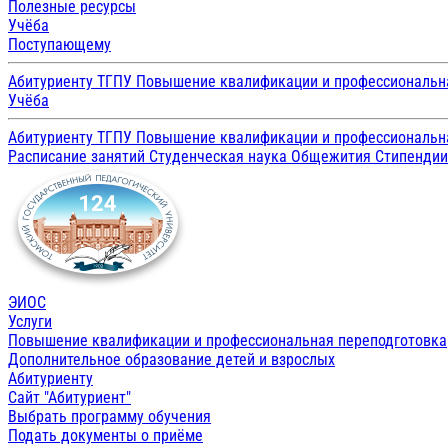
Полезные ресурсы
Учёба
Поступающему
Абитуриенту ТГПУ
Повышение квалификации и профессиональн
Учёба
Абитуриенту ТГПУ
Повышение квалификации и профессиональн
Расписание занятий
Студенческая наука
Общежития
Стипенди
ЭИОС
Услуги
Повышение квалификации и профессиональная переподготовка
Дополнительное образование детей и взрослых
Абитуриенту
Сайт "Абитуриент"
Выбрать программу обучения
Подать документы о приёме