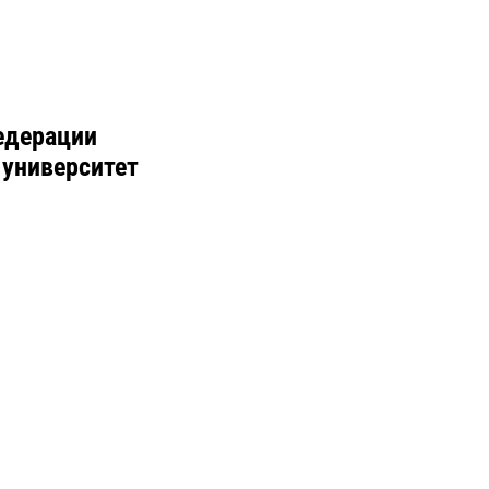
едерации
 университет