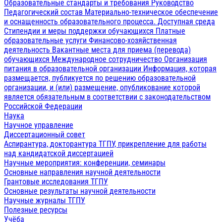
Образовательные стандарты и требования
Руководство
Педагогический состав
Материально-техническое обеспечение
и оснащенность образовательного процесса. Доступная среда
Стипендии и меры поддержки обучающихся
Платные
образовательные услуги
Финансово-хозяйственная
деятельность
Вакантные места для приема (перевода)
обучающихся
Международное сотрудничество
Организация
питания в образовательной организации
Информация, которая
размещается, публикуется по решению образовательной
организации, и (или) размещение, опубликование которой
является обязательным в соответствии с законодательством
Российской Федерации
Наука
Научное управление
Диссертационный совет
Аспирантура, докторантура ТГПУ, прикрепление для работы
над кандидатской диссертацией
Научные мероприятия: конференции, семинары
Основные направления научной деятельности
Грантовые исследования ТГПУ
Основные результаты научной деятельности
Научные журналы ТГПУ
Полезные ресурсы
Учёба