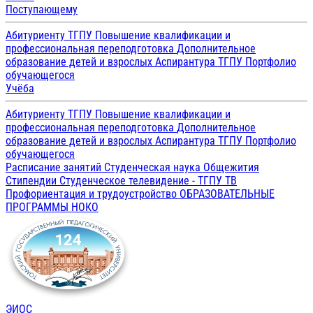
Поступающему
Абитуриенту ТГПУ
Повышение квалификации и
профессиональная переподготовка
Дополнительное
образование детей и взрослых
Аспирантура ТГПУ
Портфолио
обучающегося
Учёба
Абитуриенту ТГПУ
Повышение квалификации и
профессиональная переподготовка
Дополнительное
образование детей и взрослых
Аспирантура ТГПУ
Портфолио
обучающегося
Расписание занятий
Студенческая наука
Общежития
Стипендии
Студенческое телевидение - ТГПУ ТВ
Профориентация и трудоустройство
ОБРАЗОВАТЕЛЬНЫЕ
ПРОГРАММЫ
НОКО
ЭИОС