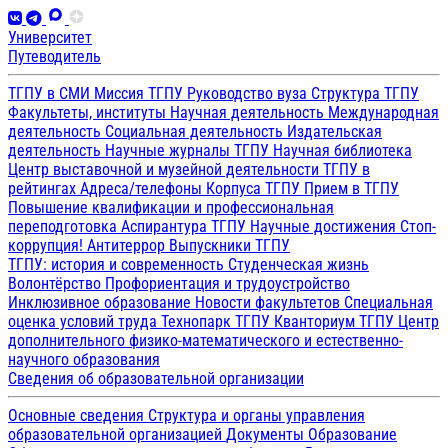
Университет
Путеводитель
ТГПУ в СМИ
Миссия ТГПУ
Руководство вуза
Структура ТГПУ
Факультеты, институты
Научная деятельность
Международная
деятельность
Социальная деятельность
Издательская
деятельность
Научные журналы ТГПУ
Научная библиотека
Центр выставочной и музейной деятельности
ТГПУ в
рейтингах
Адреса/телефоны
Корпуса ТГПУ
Прием в ТГПУ
Повышение квалификации и профессиональная
переподготовка
Аспирантура ТГПУ
Научные достижения
Стоп-
коррупция!
Антитеррор
Выпускники ТГПУ
ТГПУ: история и современность
Студенческая жизнь
Волонтёрство
Профориентация и трудоустройство
Инклюзивное образование
Новости факультетов
Специальная
оценка условий труда
Технопарк ТГПУ
Кванториум ТГПУ
Центр
дополнительного физико-математического и естественно-
научного образования
Сведения об образовательной организации
Основные сведения
Структура и органы управления
образовательной организацией
Документы
Образование