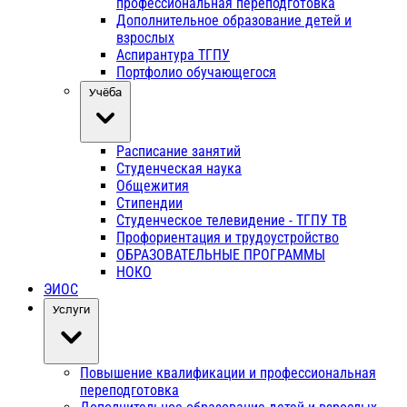
профессиональная переподготовка
Дополнительное образование детей и
взрослых
Аспирантура ТГПУ
Портфолио обучающегося
Учёба
Расписание занятий
Студенческая наука
Общежития
Стипендии
Студенческое телевидение - ТГПУ ТВ
Профориентация и трудоустройство
ОБРАЗОВАТЕЛЬНЫЕ ПРОГРАММЫ
НОКО
ЭИОС
Услуги
Повышение квалификации и профессиональная
переподготовка