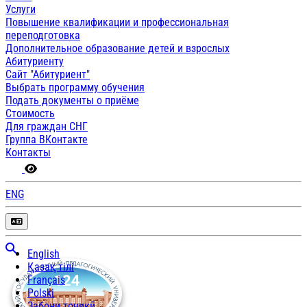
Услуги
Повышение квалификации и профессиональная
переподготовка
Дополнительное образование детей и взрослых
Абитуриенту
Сайт "Абитуриент"
Выбрать программу обучения
Подать документы о приёме
Стоимость
Для граждан СНГ
Группа ВКонтакте
Контакты
ENG
English
Қазақ тілі
Français
Polski
Забони тоҷикӣ