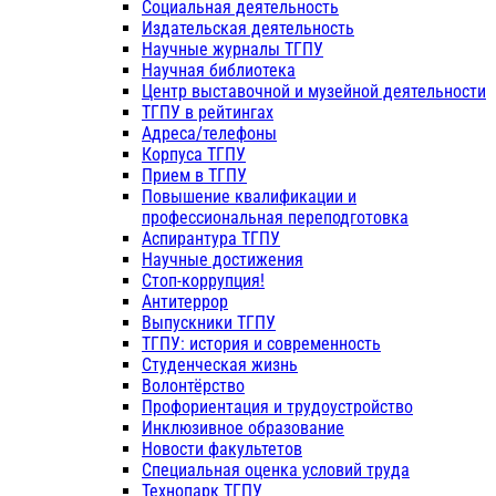
Социальная деятельность
Издательская деятельность
Научные журналы ТГПУ
Научная библиотека
Центр выставочной и музейной деятельности
ТГПУ в рейтингах
Адреса/телефоны
Корпуса ТГПУ
Прием в ТГПУ
Повышение квалификации и
профессиональная переподготовка
Аспирантура ТГПУ
Научные достижения
Стоп-коррупция!
Антитеррор
Выпускники ТГПУ
ТГПУ: история и современность
Студенческая жизнь
Волонтёрство
Профориентация и трудоустройство
Инклюзивное образование
Новости факультетов
Специальная оценка условий труда
Технопарк ТГПУ