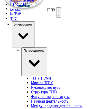
Tiếng Việt
العربية
ТГПУ
Открыть меню
日本語
中文
Университет
Путеводитель
ТГПУ в СМИ
Миссия ТГПУ
Руководство вуза
Структура ТГПУ
Факультеты, институты
Научная деятельность
Международная деятельность