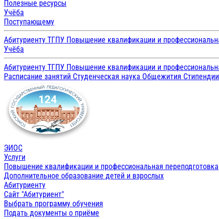
Полезные ресурсы
Учёба
Поступающему
Абитуриенту ТГПУ
Повышение квалификации и профессиональн
Учёба
Абитуриенту ТГПУ
Повышение квалификации и профессиональн
Расписание занятий
Студенческая наука
Общежития
Стипенди
ЭИОС
Услуги
Повышение квалификации и профессиональная переподготовка
Дополнительное образование детей и взрослых
Абитуриенту
Сайт "Абитуриент"
Выбрать программу обучения
Подать документы о приёме