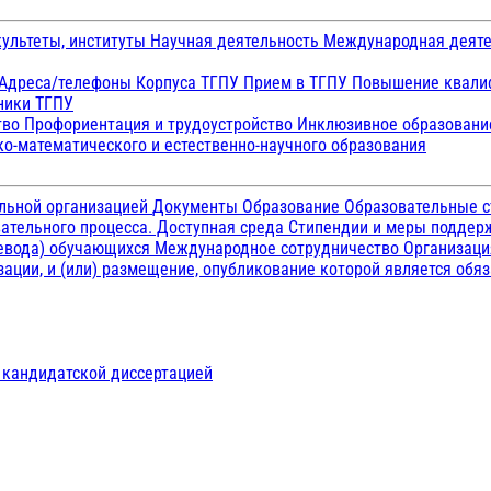
ультеты, институты
Научная деятельность
Международная деят
Адреса/телефоны
Корпуса ТГПУ
Прием в ТГПУ
Повышение квалиф
ники ТГПУ
тво
Профориентация и трудоустройство
Инклюзивное образован
о-математического и естественно-научного образования
ельной организацией
Документы
Образование
Образовательные с
ательного процесса. Доступная среда
Стипендии и меры подде
ревода) обучающихся
Международное сотрудничество
Организаци
ации, и (или) размещение, опубликование которой является обя
д кандидатской диссертацией