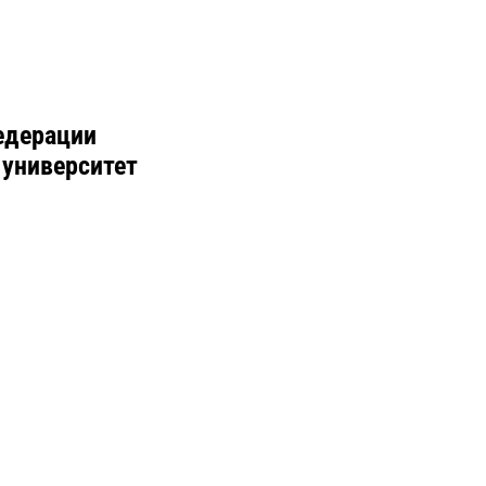
едерации
 университет