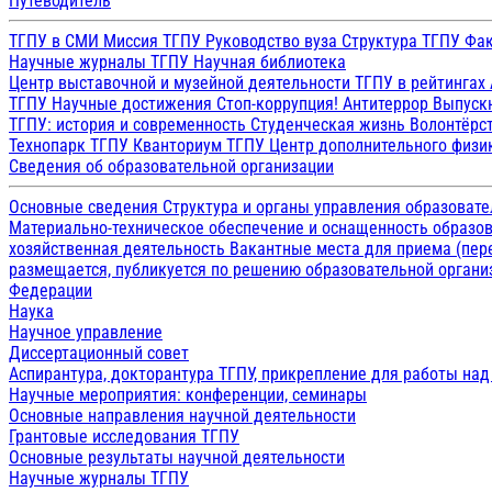
Путеводитель
ТГПУ в СМИ
Миссия ТГПУ
Руководство вуза
Структура ТГПУ
Фак
Научные журналы ТГПУ
Научная библиотека
Центр выставочной и музейной деятельности
ТГПУ в рейтингах
ТГПУ
Научные достижения
Стоп-коррупция!
Антитеррор
Выпуск
ТГПУ: история и современность
Студенческая жизнь
Волонтёрс
Технопарк ТГПУ
Кванториум ТГПУ
Центр дополнительного физик
Сведения об образовательной организации
Основные сведения
Структура и органы управления образоват
Материально-техническое обеспечение и оснащенность образов
хозяйственная деятельность
Вакантные места для приема (пе
размещается, публикуется по решению образовательной организ
Федерации
Наука
Научное управление
Диссертационный совет
Аспирантура, докторантура ТГПУ, прикрепление для работы на
Научные мероприятия: конференции, семинары
Основные направления научной деятельности
Грантовые исследования ТГПУ
Основные результаты научной деятельности
Научные журналы ТГПУ