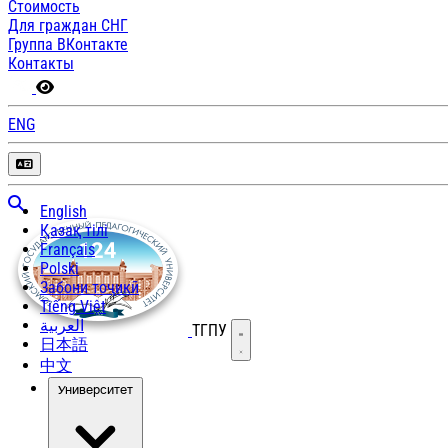
Стоимость
Для граждан СНГ
Группа ВКонтакте
Контакты
ENG
English
Қазақ тілі
Français
Polski
Забони тоҷикӣ
Tiếng Việt
العربية
ТГПУ
Открыть меню
日本語
中文
Университет