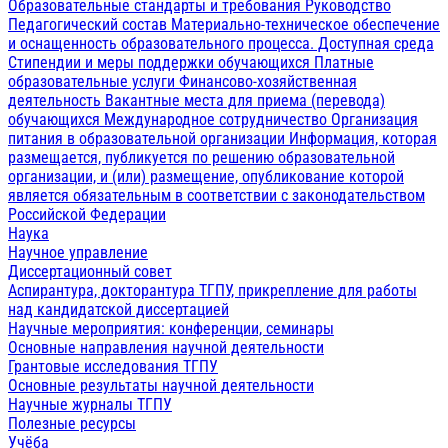
Образовательные стандарты и требования
Руководство
Педагогический состав
Материально-техническое обеспечение
и оснащенность образовательного процесса. Доступная среда
Стипендии и меры поддержки обучающихся
Платные
образовательные услуги
Финансово-хозяйственная
деятельность
Вакантные места для приема (перевода)
обучающихся
Международное сотрудничество
Организация
питания в образовательной организации
Информация, которая
размещается, публикуется по решению образовательной
организации, и (или) размещение, опубликование которой
является обязательным в соответствии с законодательством
Российской Федерации
Наука
Научное управление
Диссертационный совет
Аспирантура, докторантура ТГПУ, прикрепление для работы
над кандидатской диссертацией
Научные мероприятия: конференции, семинары
Основные направления научной деятельности
Грантовые исследования ТГПУ
Основные результаты научной деятельности
Научные журналы ТГПУ
Полезные ресурсы
Учёба