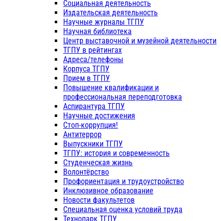
Социальная деятельность
Издательская деятельность
Научные журналы ТГПУ
Научная библиотека
Центр выставочной и музейной деятельности
ТГПУ в рейтингах
Адреса/телефоны
Корпуса ТГПУ
Прием в ТГПУ
Повышение квалификации и
профессиональная переподготовка
Аспирантура ТГПУ
Научные достижения
Стоп-коррупция!
Антитеррор
Выпускники ТГПУ
ТГПУ: история и современность
Студенческая жизнь
Волонтёрство
Профориентация и трудоустройство
Инклюзивное образование
Новости факультетов
Специальная оценка условий труда
Технопарк ТГПУ