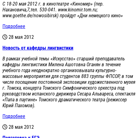
C 18-20 мая 2012 г. в кинотеатре «Киномир» (пер.
Нахановича,7,тел. 530-041. www.kinomir.tom.ru;
www.goethe.de/nowosibirsk) пройдут «Дни немецкого кино»
Подробнее
28 мая 2012
Новость от кафедры лингвистики
В рамках учебной темы «Искусство» старший преподаватель
кафедры лингвистики Милена Ашотовна Оганян в течение
учебного года неоднократно организовывала культурно-
массовые мероприятия для студентов 883
группы ФП
C
ОР, в том
числе посещение постоянной экспозиции художественного музея
г. Томска, концерта Томского Симфонического оркестра под
руководством испанского дирижера Сесара Альвареса, спектакля
«Папа в паутине» Томского драматического театра (режиссер
Юрий Пахомов).
Подробнее
28 мая 2012
Подготовка к ЕГЭ