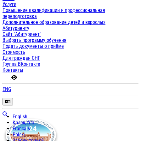
Услуги
Повышение квалификации и профессиональная
переподготовка
Дополнительное образование детей и взрослых
Абитуриенту
Сайт "Абитуриент"
Выбрать программу обучения
Подать документы о приёме
Стоимость
Для граждан СНГ
Группа ВКонтакте
Контакты
ENG
English
Қазақ тілі
Français
Polski
Забони тоҷикӣ