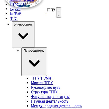
Tiếng Việt
العربية
ТГПУ
Открыть меню
日本語
中文
Университет
Путеводитель
ТГПУ в СМИ
Миссия ТГПУ
Руководство вуза
Структура ТГПУ
Факультеты, институты
Научная деятельность
Международная деятельность