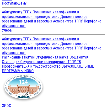
Поступающему
Абитуриенту ТГПУ
Повышение квалификации и
профессиональная переподготовка
Дополнительное
образование детей и взрослых
Аспирантура ТГПУ
Портфолио
обучающегося
Учёба
Абитуриенту ТГПУ
Повышение квалификации и
профессиональная переподготовка
Дополнительное
образование детей и взрослых
Аспирантура ТГПУ
Портфолио
обучающегося
Расписание занятий
Студенческая наука
Общежития
Стипендии
Студенческое телевидение - ТГПУ ТВ
Профориентация и трудоустройство
ОБРАЗОВАТЕЛЬНЫЕ
ПРОГРАММЫ
НОКО
ЭИОС