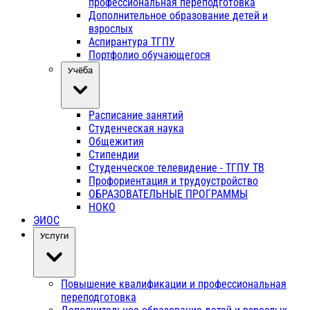
профессиональная переподготовка
Дополнительное образование детей и
взрослых
Аспирантура ТГПУ
Портфолио обучающегося
Учёба
Расписание занятий
Студенческая наука
Общежития
Стипендии
Студенческое телевидение - ТГПУ ТВ
Профориентация и трудоустройство
ОБРАЗОВАТЕЛЬНЫЕ ПРОГРАММЫ
НОКО
ЭИОС
Услуги
Повышение квалификации и профессиональная
переподготовка