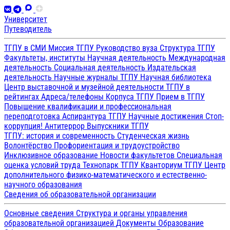
Университет
Путеводитель
ТГПУ в СМИ
Миссия ТГПУ
Руководство вуза
Структура ТГПУ
Факультеты, институты
Научная деятельность
Международная
деятельность
Социальная деятельность
Издательская
деятельность
Научные журналы ТГПУ
Научная библиотека
Центр выставочной и музейной деятельности
ТГПУ в
рейтингах
Адреса/телефоны
Корпуса ТГПУ
Прием в ТГПУ
Повышение квалификации и профессиональная
переподготовка
Аспирантура ТГПУ
Научные достижения
Стоп-
коррупция!
Антитеррор
Выпускники ТГПУ
ТГПУ: история и современность
Студенческая жизнь
Волонтёрство
Профориентация и трудоустройство
Инклюзивное образование
Новости факультетов
Специальная
оценка условий труда
Технопарк ТГПУ
Кванториум ТГПУ
Центр
дополнительного физико-математического и естественно-
научного образования
Сведения об образовательной организации
Основные сведения
Структура и органы управления
образовательной организацией
Документы
Образование