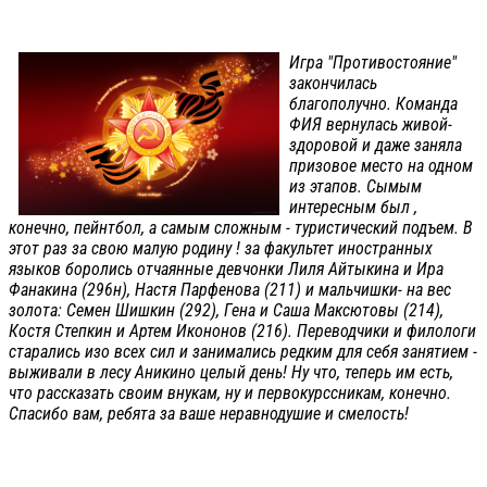
Игра "Противостояние"
закончилась
благополучно. Команда
ФИЯ вернулась живой-
здоровой и даже заняла
призовое место на одном
из этапов. Сымым
интересным был ,
конечно, пейнтбол, а самым сложным - туристический подъем. В
этот раз за свою малую родину ! за факультет иностранных
языков боролись отчаянные девчонки Лиля Айтыкина и Ира
Фанакина (296н), Настя Парфенова (211) и мальчишки- на вес
золота: Семен Шишкин (292), Гена и Саша Максютовы (214),
Костя Степкин и Артем Икононов (216). Переводчики и филологи
старались изо всех сил и занимались редким для себя занятием -
выживали в лесу Аникино целый день! Ну что, теперь им есть,
что рассказать своим внукам, ну и первокурссникам, конечно.
Спасибо вам, ребята за ваше неравнодушие и смелость!