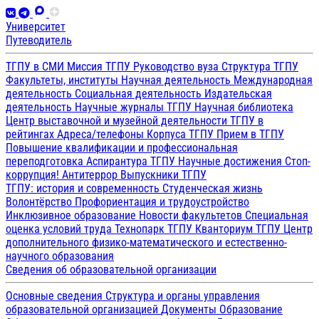
Университет
Путеводитель
ТГПУ в СМИ
Миссия ТГПУ
Руководство вуза
Структура ТГПУ
Факультеты, институты
Научная деятельность
Международная
деятельность
Социальная деятельность
Издательская
деятельность
Научные журналы ТГПУ
Научная библиотека
Центр выставочной и музейной деятельности
ТГПУ в
рейтингах
Адреса/телефоны
Корпуса ТГПУ
Прием в ТГПУ
Повышение квалификации и профессиональная
переподготовка
Аспирантура ТГПУ
Научные достижения
Стоп-
коррупция!
Антитеррор
Выпускники ТГПУ
ТГПУ: история и современность
Студенческая жизнь
Волонтёрство
Профориентация и трудоустройство
Инклюзивное образование
Новости факультетов
Специальная
оценка условий труда
Технопарк ТГПУ
Кванториум ТГПУ
Центр
дополнительного физико-математического и естественно-
научного образования
Сведения об образовательной организации
Основные сведения
Структура и органы управления
образовательной организацией
Документы
Образование