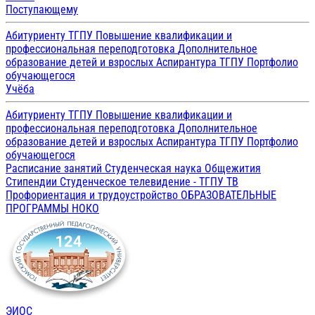
Поступающему
Абитуриенту ТГПУ
Повышение квалификации и
профессиональная переподготовка
Дополнительное
образование детей и взрослых
Аспирантура ТГПУ
Портфолио
обучающегося
Учёба
Абитуриенту ТГПУ
Повышение квалификации и
профессиональная переподготовка
Дополнительное
образование детей и взрослых
Аспирантура ТГПУ
Портфолио
обучающегося
Расписание занятий
Студенческая наука
Общежития
Стипендии
Студенческое телевидение - ТГПУ ТВ
Профориентация и трудоустройство
ОБРАЗОВАТЕЛЬНЫЕ
ПРОГРАММЫ
НОКО
ЭИОС