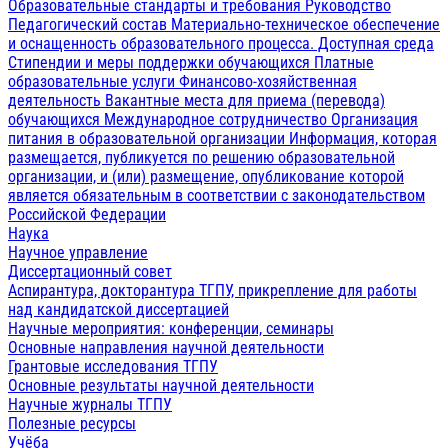
Образовательные стандарты и требования
Руководство
Педагогический состав
Материально-техническое обеспечение
и оснащенность образовательного процесса. Доступная среда
Стипендии и меры поддержки обучающихся
Платные
образовательные услуги
Финансово-хозяйственная
деятельность
Вакантные места для приема (перевода)
обучающихся
Международное сотрудничество
Организация
питания в образовательной организации
Информация, которая
размещается, публикуется по решению образовательной
организации, и (или) размещение, опубликование которой
является обязательным в соответствии с законодательством
Российской Федерации
Наука
Научное управление
Диссертационный совет
Аспирантура, докторантура ТГПУ, прикрепление для работы
над кандидатской диссертацией
Научные мероприятия: конференции, семинары
Основные направления научной деятельности
Грантовые исследования ТГПУ
Основные результаты научной деятельности
Научные журналы ТГПУ
Полезные ресурсы
Учёба