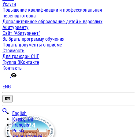
Услуги
Повышение квалификации и профессиональная
переподготовка
Дополнительное образование детей и взрослых
Абитуриенту
Сайт "Абитуриент"
Выбрать программу обучения
Подать документы о приёме
Стоимость
Для граждан СНГ
Группа ВКонтакте
Контакты
ENG
English
Қазақ тілі
Français
Polski
Забони тоҷикӣ