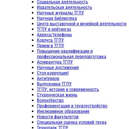
Социальная деятельность
Издательская деятельность
Научные журналы ТГПУ
Научная библиотека
Центр выставочной и музейной деятельности
ТГПУ в рейтингах
Адреса/телефоны
Корпуса ТГПУ
Прием в ТГПУ
Повышение квалификации и
профессиональная переподготовка
Аспирантура ТГПУ
Научные достижения
Стоп-коррупция!
Антитеррор
Выпускники ТГПУ
ТГПУ: история и современность
Студенческая жизнь
Волонтёрство
Профориентация и трудоустройство
Инклюзивное образование
Новости факультетов
Специальная оценка условий труда
Технопарк ТГПУ