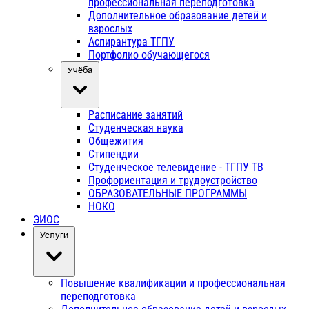
профессиональная переподготовка
Дополнительное образование детей и
взрослых
Аспирантура ТГПУ
Портфолио обучающегося
Учёба
Расписание занятий
Студенческая наука
Общежития
Стипендии
Студенческое телевидение - ТГПУ ТВ
Профориентация и трудоустройство
ОБРАЗОВАТЕЛЬНЫЕ ПРОГРАММЫ
НОКО
ЭИОС
Услуги
Повышение квалификации и профессиональная
переподготовка