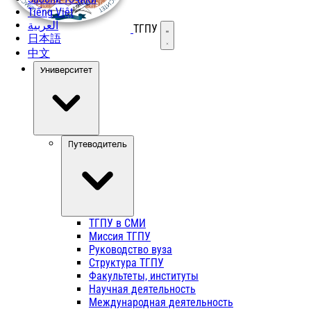
Tiếng Việt
العربية
ТГПУ
Открыть меню
日本語
中文
Университет
Путеводитель
ТГПУ в СМИ
Миссия ТГПУ
Руководство вуза
Структура ТГПУ
Факультеты, институты
Научная деятельность
Международная деятельность