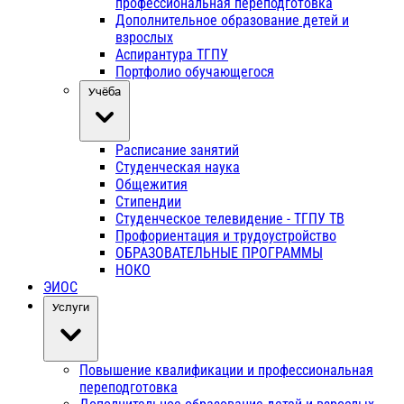
профессиональная переподготовка
Дополнительное образование детей и
взрослых
Аспирантура ТГПУ
Портфолио обучающегося
Учёба
Расписание занятий
Студенческая наука
Общежития
Стипендии
Студенческое телевидение - ТГПУ ТВ
Профориентация и трудоустройство
ОБРАЗОВАТЕЛЬНЫЕ ПРОГРАММЫ
НОКО
ЭИОС
Услуги
Повышение квалификации и профессиональная
переподготовка