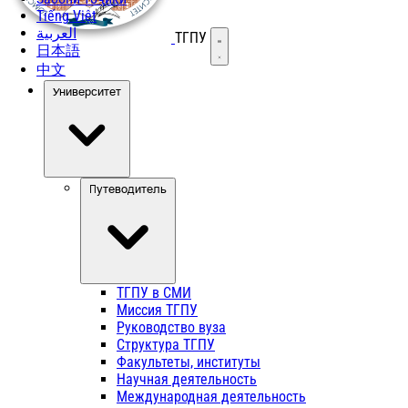
Tiếng Việt
العربية
ТГПУ
Открыть меню
日本語
中文
Университет
Путеводитель
ТГПУ в СМИ
Миссия ТГПУ
Руководство вуза
Структура ТГПУ
Факультеты, институты
Научная деятельность
Международная деятельность