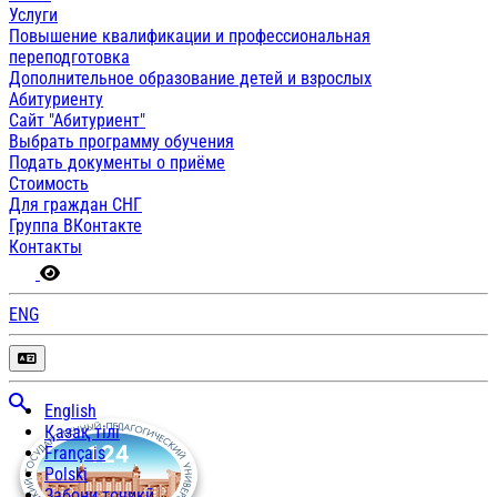
Услуги
Повышение квалификации и профессиональная
переподготовка
Дополнительное образование детей и взрослых
Абитуриенту
Сайт "Абитуриент"
Выбрать программу обучения
Подать документы о приёме
Стоимость
Для граждан СНГ
Группа ВКонтакте
Контакты
ENG
English
Қазақ тілі
Français
Polski
Забони тоҷикӣ