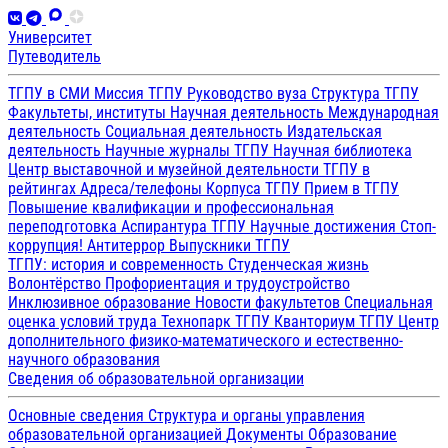
Университет
Путеводитель
ТГПУ в СМИ
Миссия ТГПУ
Руководство вуза
Структура ТГПУ
Факультеты, институты
Научная деятельность
Международная
деятельность
Социальная деятельность
Издательская
деятельность
Научные журналы ТГПУ
Научная библиотека
Центр выставочной и музейной деятельности
ТГПУ в
рейтингах
Адреса/телефоны
Корпуса ТГПУ
Прием в ТГПУ
Повышение квалификации и профессиональная
переподготовка
Аспирантура ТГПУ
Научные достижения
Стоп-
коррупция!
Антитеррор
Выпускники ТГПУ
ТГПУ: история и современность
Студенческая жизнь
Волонтёрство
Профориентация и трудоустройство
Инклюзивное образование
Новости факультетов
Специальная
оценка условий труда
Технопарк ТГПУ
Кванториум ТГПУ
Центр
дополнительного физико-математического и естественно-
научного образования
Сведения об образовательной организации
Основные сведения
Структура и органы управления
образовательной организацией
Документы
Образование