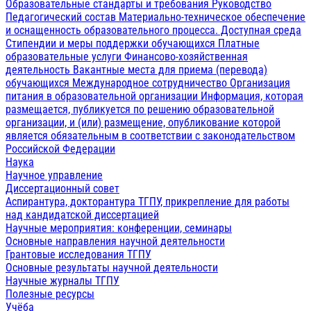
Образовательные стандарты и требования
Руководство
Педагогический состав
Материально-техническое обеспечение
и оснащенность образовательного процесса. Доступная среда
Стипендии и меры поддержки обучающихся
Платные
образовательные услуги
Финансово-хозяйственная
деятельность
Вакантные места для приема (перевода)
обучающихся
Международное сотрудничество
Организация
питания в образовательной организации
Информация, которая
размещается, публикуется по решению образовательной
организации, и (или) размещение, опубликование которой
является обязательным в соответствии с законодательством
Российской Федерации
Наука
Научное управление
Диссертационный совет
Аспирантура, докторантура ТГПУ, прикрепление для работы
над кандидатской диссертацией
Научные мероприятия: конференции, семинары
Основные направления научной деятельности
Грантовые исследования ТГПУ
Основные результаты научной деятельности
Научные журналы ТГПУ
Полезные ресурсы
Учёба