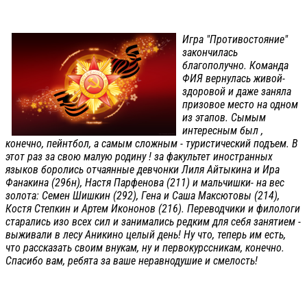
Игра "Противостояние"
закончилась
благополучно. Команда
ФИЯ вернулась живой-
здоровой и даже заняла
призовое место на одном
из этапов. Сымым
интересным был ,
конечно, пейнтбол, а самым сложным - туристический подъем. В
этот раз за свою малую родину ! за факультет иностранных
языков боролись отчаянные девчонки Лиля Айтыкина и Ира
Фанакина (296н), Настя Парфенова (211) и мальчишки- на вес
золота: Семен Шишкин (292), Гена и Саша Максютовы (214),
Костя Степкин и Артем Икононов (216). Переводчики и филологи
старались изо всех сил и занимались редким для себя занятием -
выживали в лесу Аникино целый день! Ну что, теперь им есть,
что рассказать своим внукам, ну и первокурссникам, конечно.
Спасибо вам, ребята за ваше неравнодушие и смелость!