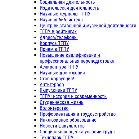
Социальная деятельность
Издательская деятельность
Научные журналы ТГПУ
Научная библиотека
Центр выставочной и музейной деятельности
ТГПУ в рейтингах
Адреса/телефоны
Корпуса ТГПУ
Прием в ТГПУ
Повышение квалификации и
профессиональная переподготовка
Аспирантура ТГПУ
Научные достижения
Стоп-коррупция!
Антитеррор
Выпускники ТГПУ
ТГПУ: история и современность
Студенческая жизнь
Волонтёрство
Профориентация и трудоустройство
Инклюзивное образование
Новости факультетов
Специальная оценка условий труда
Технопарк ТГПУ