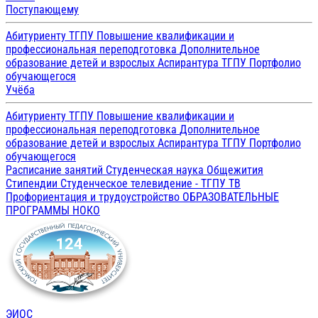
Поступающему
Абитуриенту ТГПУ
Повышение квалификации и
профессиональная переподготовка
Дополнительное
образование детей и взрослых
Аспирантура ТГПУ
Портфолио
обучающегося
Учёба
Абитуриенту ТГПУ
Повышение квалификации и
профессиональная переподготовка
Дополнительное
образование детей и взрослых
Аспирантура ТГПУ
Портфолио
обучающегося
Расписание занятий
Студенческая наука
Общежития
Стипендии
Студенческое телевидение - ТГПУ ТВ
Профориентация и трудоустройство
ОБРАЗОВАТЕЛЬНЫЕ
ПРОГРАММЫ
НОКО
ЭИОС