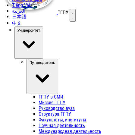
Tiếng Việt
العربية
ТГПУ
Открыть меню
日本語
中文
Университет
Путеводитель
ТГПУ в СМИ
Миссия ТГПУ
Руководство вуза
Структура ТГПУ
Факультеты, институты
Научная деятельность
Международная деятельность