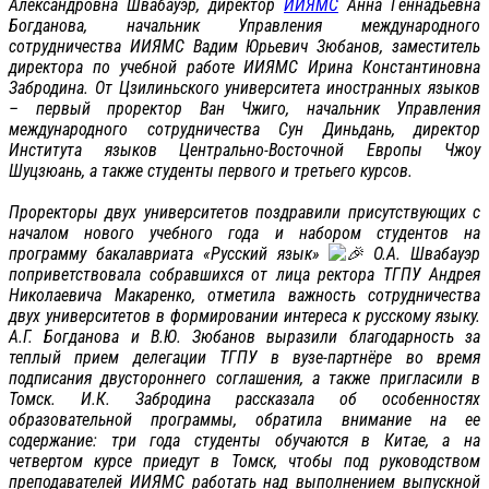
Александровна Швабауэр, директор
ИИЯМС
Анна Геннадьевна
Богданова, начальник Управления международного
сотрудничества ИИЯМС Вадим Юрьевич Зюбанов, заместитель
директора по учебной работе ИИЯМС Ирина Константиновна
Забродина. От Цзилиньского университета иностранных языков
– первый проректор Ван Чжиго, начальник Управления
международного сотрудничества Сун Диньдань, директор
Института языков Центрально-Восточной Европы Чжоу
Шуцзюань, а также студенты первого и третьего курсов.
Проректоры двух университетов поздравили присутствующих с
началом нового учебного года и набором студентов на
программу бакалавриата «Русский язык»
О.А. Швабауэр
поприветствовала собравшихся от лица ректора ТГПУ Андрея
Николаевича Макаренко, отметила важность сотрудничества
двух университетов в формировании интереса к русскому языку.
А.Г. Богданова и В.Ю. Зюбанов выразили благодарность за
теплый прием делегации ТГПУ в вузе-партнëре во время
подписания двустороннего соглашения, а также пригласили в
Томск. И.К. Забродина рассказала об особенностях
образовательной программы, обратила внимание на ее
содержание: три года студенты обучаются в Китае, а на
четвертом курсе приедут в Томск, чтобы под руководством
преподавателей ИИЯМС работать над выполнением выпускной