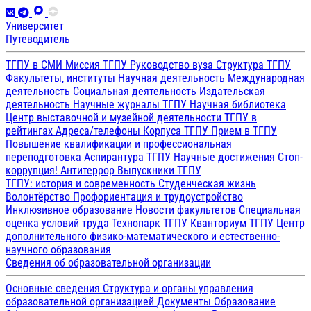
Университет
Путеводитель
ТГПУ в СМИ
Миссия ТГПУ
Руководство вуза
Структура ТГПУ
Факультеты, институты
Научная деятельность
Международная
деятельность
Социальная деятельность
Издательская
деятельность
Научные журналы ТГПУ
Научная библиотека
Центр выставочной и музейной деятельности
ТГПУ в
рейтингах
Адреса/телефоны
Корпуса ТГПУ
Прием в ТГПУ
Повышение квалификации и профессиональная
переподготовка
Аспирантура ТГПУ
Научные достижения
Стоп-
коррупция!
Антитеррор
Выпускники ТГПУ
ТГПУ: история и современность
Студенческая жизнь
Волонтёрство
Профориентация и трудоустройство
Инклюзивное образование
Новости факультетов
Специальная
оценка условий труда
Технопарк ТГПУ
Кванториум ТГПУ
Центр
дополнительного физико-математического и естественно-
научного образования
Сведения об образовательной организации
Основные сведения
Структура и органы управления
образовательной организацией
Документы
Образование