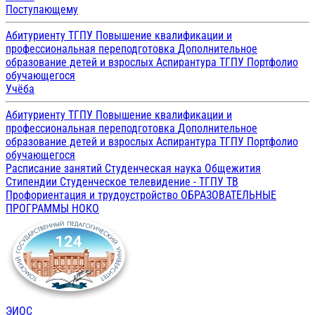
Поступающему
Абитуриенту ТГПУ
Повышение квалификации и
профессиональная переподготовка
Дополнительное
образование детей и взрослых
Аспирантура ТГПУ
Портфолио
обучающегося
Учёба
Абитуриенту ТГПУ
Повышение квалификации и
профессиональная переподготовка
Дополнительное
образование детей и взрослых
Аспирантура ТГПУ
Портфолио
обучающегося
Расписание занятий
Студенческая наука
Общежития
Стипендии
Студенческое телевидение - ТГПУ ТВ
Профориентация и трудоустройство
ОБРАЗОВАТЕЛЬНЫЕ
ПРОГРАММЫ
НОКО
ЭИОС