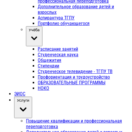
профессиональная переподготовка
Дополнительное образование детей и
взрослых
Аспирантура ТГПУ
Портфолио обучающегося
Учёба
Расписание занятий
Студенческая наука
Общежития
Стипендии
Студенческое телевидение - ТГПУ ТВ
Профориентация и трудоустройство
ОБРАЗОВАТЕЛЬНЫЕ ПРОГРАММЫ
НОКО
ЭИОС
Услуги
Повышение квалификации и профессиональная
переподготовка