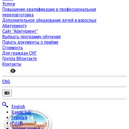
Услуги
Повышение квалификации и профессиональная
переподготовка
Дополнительное образование детей и взрослых
Абитуриенту
Сайт "Абитуриент"
Выбрать программу обучения
Подать документы о приёме
Стоимость
Для граждан СНГ
Группа ВКонтакте
Контакты
ENG
English
Қазақ тілі
Français
Polski
Забони тоҷикӣ