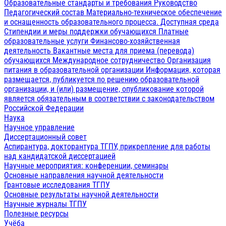
Образовательные стандарты и требования
Руководство
Педагогический состав
Материально-техническое обеспечение
и оснащенность образовательного процесса. Доступная среда
Стипендии и меры поддержки обучающихся
Платные
образовательные услуги
Финансово-хозяйственная
деятельность
Вакантные места для приема (перевода)
обучающихся
Международное сотрудничество
Организация
питания в образовательной организации
Информация, которая
размещается, публикуется по решению образовательной
организации, и (или) размещение, опубликование которой
является обязательным в соответствии с законодательством
Российской Федерации
Наука
Научное управление
Диссертационный совет
Аспирантура, докторантура ТГПУ, прикрепление для работы
над кандидатской диссертацией
Научные мероприятия: конференции, семинары
Основные направления научной деятельности
Грантовые исследования ТГПУ
Основные результаты научной деятельности
Научные журналы ТГПУ
Полезные ресурсы
Учёба