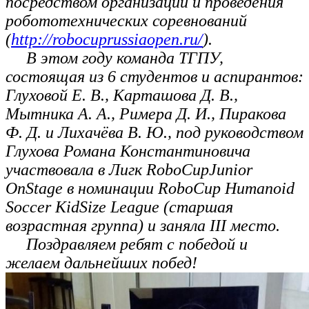
посредством организации и проведения
робототехнических соревнований
(
http://robocuprussiaopen.ru/
).
В этом году команда ТГПУ,
состоящая из 6 студентов и аспирантов:
Глуховой Е. В., Карташова Д. В.,
Мытника А. А., Римера Д. И., Пиракова
Ф. Д. и Лихачёва В. Ю., под руководством
Глухова Романа Константиновича
участвовала в Лигк RoboCupJunior
OnStage в номинации RoboCup Humanoid
Soccer KidSize League (старшая
возрастная группа) и заняла III место.
Поздравляем ребят с победой и
желаем дальнейших побед!