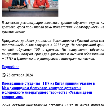
В качестве демонстрации высокого уровня обучения студентка
третьего курса произнесла речь приветствия и благодарности на
русском языке.
Программа двойных дипломов бакалавриата «Русский язык как
иностранный» была запущена в 2022 году. На сегодняшний день
по ней обучается 150 студентов. По завершении обучения
выпускники получат сразу два документа о высшем образовании
– ТГПУ и Цзилиньского университета иностранных языков.
Подробнее
25 октября 2024
Иностранные студенты ТГПУ из Китая приняли участие в
Международном фестивале-конкурсе детского и
молодежного литературного творчества «Устами детей
говорит мир»
22-24 октября иностранные студенты ТГПУ из Китая приняли