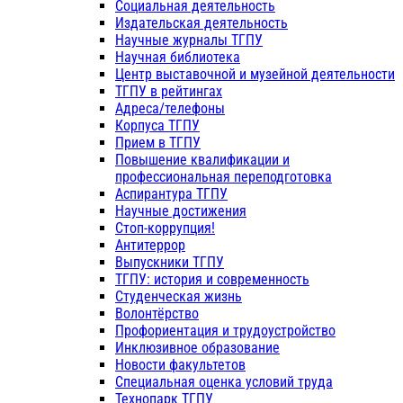
Социальная деятельность
Издательская деятельность
Научные журналы ТГПУ
Научная библиотека
Центр выставочной и музейной деятельности
ТГПУ в рейтингах
Адреса/телефоны
Корпуса ТГПУ
Прием в ТГПУ
Повышение квалификации и
профессиональная переподготовка
Аспирантура ТГПУ
Научные достижения
Стоп-коррупция!
Антитеррор
Выпускники ТГПУ
ТГПУ: история и современность
Студенческая жизнь
Волонтёрство
Профориентация и трудоустройство
Инклюзивное образование
Новости факультетов
Специальная оценка условий труда
Технопарк ТГПУ