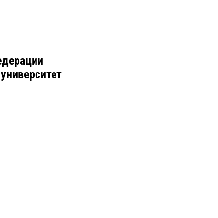
едерации
 университет