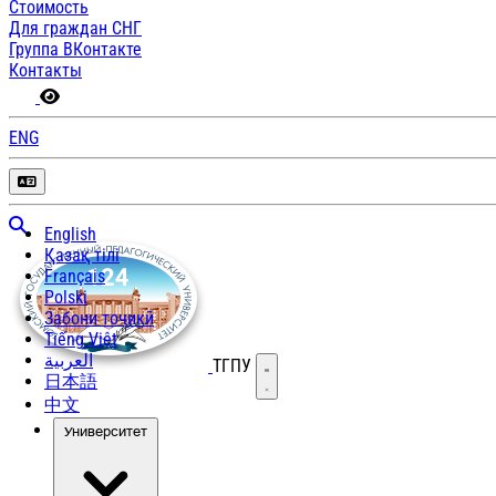
Стоимость
Для граждан СНГ
Группа ВКонтакте
Контакты
ENG
English
Қазақ тілі
Français
Polski
Забони тоҷикӣ
Tiếng Việt
العربية
ТГПУ
Открыть меню
日本語
中文
Университет