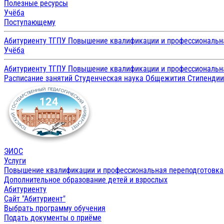
Полезные ресурсы
Учёба
Поступающему
Абитуриенту ТГПУ
Повышение квалификации и профессиональн
Учёба
Абитуриенту ТГПУ
Повышение квалификации и профессиональн
Расписание занятий
Студенческая наука
Общежития
Стипенди
ЭИОС
Услуги
Повышение квалификации и профессиональная переподготовка
Дополнительное образование детей и взрослых
Абитуриенту
Сайт "Абитуриент"
Выбрать программу обучения
Подать документы о приёме