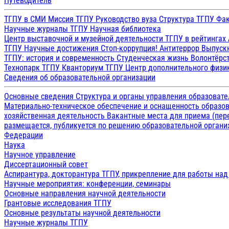
Путеводитель
ТГПУ в СМИ
Миссия ТГПУ
Руководство вуза
Структура ТГПУ
Фак
Научные журналы ТГПУ
Научная библиотека
Центр выставочной и музейной деятельности
ТГПУ в рейтингах
ТГПУ
Научные достижения
Стоп-коррупция!
Антитеррор
Выпуск
ТГПУ: история и современность
Студенческая жизнь
Волонтёрс
Технопарк ТГПУ
Кванториум ТГПУ
Центр дополнительного физик
Сведения об образовательной организации
Основные сведения
Структура и органы управления образоват
Материально-техническое обеспечение и оснащенность образов
хозяйственная деятельность
Вакантные места для приема (пе
размещается, публикуется по решению образовательной организ
Федерации
Наука
Научное управление
Диссертационный совет
Аспирантура, докторантура ТГПУ, прикрепление для работы на
Научные мероприятия: конференции, семинары
Основные направления научной деятельности
Грантовые исследования ТГПУ
Основные результаты научной деятельности
Научные журналы ТГПУ