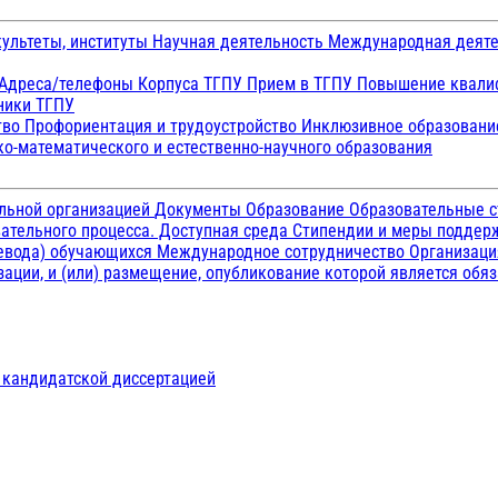
ультеты, институты
Научная деятельность
Международная деят
Адреса/телефоны
Корпуса ТГПУ
Прием в ТГПУ
Повышение квалиф
ники ТГПУ
тво
Профориентация и трудоустройство
Инклюзивное образован
о-математического и естественно-научного образования
ельной организацией
Документы
Образование
Образовательные с
ательного процесса. Доступная среда
Стипендии и меры подде
ревода) обучающихся
Международное сотрудничество
Организаци
ации, и (или) размещение, опубликование которой является обя
д кандидатской диссертацией