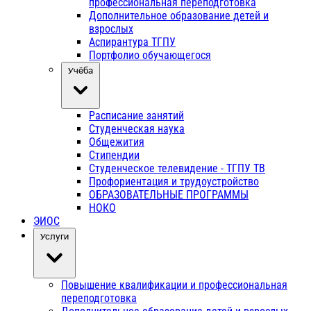
профессиональная переподготовка
Дополнительное образование детей и
взрослых
Аспирантура ТГПУ
Портфолио обучающегося
Учёба
Расписание занятий
Студенческая наука
Общежития
Стипендии
Студенческое телевидение - ТГПУ ТВ
Профориентация и трудоустройство
ОБРАЗОВАТЕЛЬНЫЕ ПРОГРАММЫ
НОКО
ЭИОС
Услуги
Повышение квалификации и профессиональная
переподготовка