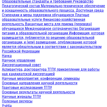
Образовательные стандарты и требования
Руководство
Педагогический состав
Материально-техническое обеспечение
и оснащенность образовательного процесса. Доступная среда
Стипендии и меры поддержки обучающихся
Платные
образовательные услуги
Финансово-хозяйственная
деятельность
Вакантные места для приема (перевода)
обучающихся
Международное сотрудничество
Организация
питания в образовательной организации
Информация, которая
размещается, публикуется по решению образовательной
организации, и (или) размещение, опубликование которой
является обязательным в соответствии с законодательством
Российской Федерации
Наука
Научное управление
Диссертационный совет
Аспирантура, докторантура ТГПУ, прикрепление для работы
над кандидатской диссертацией
Научные мероприятия: конференции, семинары
Основные направления научной деятельности
Грантовые исследования ТГПУ
Основные результаты научной деятельности
Научные журналы ТГПУ
Полезные ресурсы
Учёба