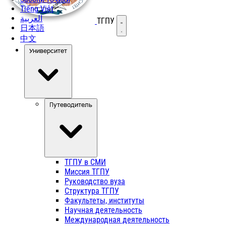
Tiếng Việt
العربية
ТГПУ
Открыть меню
日本語
中文
Университет
Путеводитель
ТГПУ в СМИ
Миссия ТГПУ
Руководство вуза
Структура ТГПУ
Факультеты, институты
Научная деятельность
Международная деятельность