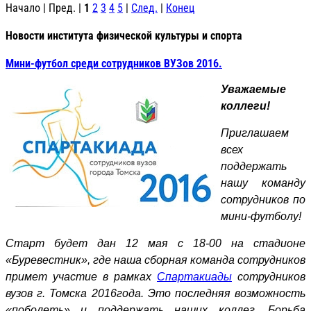
Начало | Пред. |
1
2
3
4
5
|
След.
|
Конец
Новости института физической культуры и спорта
Мини-футбол среди сотрудников ВУЗов 2016.
Уважаемые
коллеги!
Приглашаем
всех
поддержать
нашу команду
сотрудников по
мини-футболу!
Старт будет дан 12 мая с 18-00 на стадионе
«Буревестник», где наша сборная команда сотрудников
примет участие в рамках
Спартакиады
сотрудников
вузов г. Томска 2016года. Это последняя возможность
«поболеть» и поддержать наших коллег. Борьба