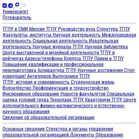
Университет
Путеводитель
ТГПУ в СМИ
Миссия ТГПУ
Руководство вуза
Структура ТГПУ
Факультеты, институты
Научная деятельность
Международная
деятельность
Социальная деятельность
Издательская
деятельность
Научные журналы ТГПУ
Научная библиотека
Центр выставочной и музейной деятельности
ТГПУ в
рейтингах
Адреса/телефоны
Корпуса ТГПУ
Прием в ТГПУ
Повышение квалификации и профессиональная
переподготовка
Аспирантура ТГПУ
Научные достижения
Стоп-
коррупция!
Антитеррор
Выпускники ТГПУ
ТГПУ: история и современность
Студенческая жизнь
Волонтёрство
Профориентация и трудоустройство
Инклюзивное образование
Новости факультетов
Специальная
оценка условий труда
Технопарк ТГПУ
Кванториум ТГПУ
Центр
дополнительного физико-математического и естественно-
научного образования
Сведения об образовательной организации
Основные сведения
Структура и органы управления
образовательной организацией
Документы
Образование