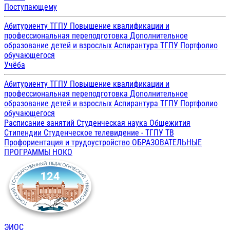
Поступающему
Абитуриенту ТГПУ
Повышение квалификации и
профессиональная переподготовка
Дополнительное
образование детей и взрослых
Аспирантура ТГПУ
Портфолио
обучающегося
Учёба
Абитуриенту ТГПУ
Повышение квалификации и
профессиональная переподготовка
Дополнительное
образование детей и взрослых
Аспирантура ТГПУ
Портфолио
обучающегося
Расписание занятий
Студенческая наука
Общежития
Стипендии
Студенческое телевидение - ТГПУ ТВ
Профориентация и трудоустройство
ОБРАЗОВАТЕЛЬНЫЕ
ПРОГРАММЫ
НОКО
ЭИОС