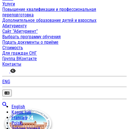
Услуги
Повышение квалификации и профессиональная
переподготовка
Дополнительное образование детей и взрослых
Абитуриенту
Сайт "Абитуриент"
Выбрать программу обучения
Подать документы о приёме
Стоимость
Для граждан СНГ
Группа ВКонтакте
Контакты
ENG
English
Қазақ тілі
Français
Polski
Забони тоҷикӣ