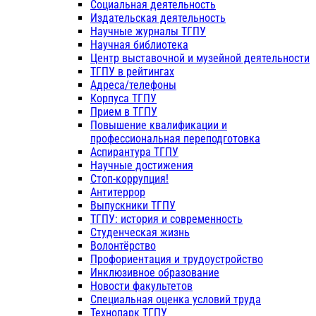
Социальная деятельность
Издательская деятельность
Научные журналы ТГПУ
Научная библиотека
Центр выставочной и музейной деятельности
ТГПУ в рейтингах
Адреса/телефоны
Корпуса ТГПУ
Прием в ТГПУ
Повышение квалификации и
профессиональная переподготовка
Аспирантура ТГПУ
Научные достижения
Стоп-коррупция!
Антитеррор
Выпускники ТГПУ
ТГПУ: история и современность
Студенческая жизнь
Волонтёрство
Профориентация и трудоустройство
Инклюзивное образование
Новости факультетов
Специальная оценка условий труда
Технопарк ТГПУ