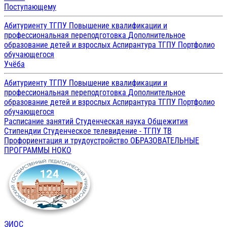
Поступающему
Абитуриенту ТГПУ
Повышение квалификации и
профессиональная переподготовка
Дополнительное
образование детей и взрослых
Аспирантура ТГПУ
Портфолио
обучающегося
Учёба
Абитуриенту ТГПУ
Повышение квалификации и
профессиональная переподготовка
Дополнительное
образование детей и взрослых
Аспирантура ТГПУ
Портфолио
обучающегося
Расписание занятий
Студенческая наука
Общежития
Стипендии
Студенческое телевидение - ТГПУ ТВ
Профориентация и трудоустройство
ОБРАЗОВАТЕЛЬНЫЕ
ПРОГРАММЫ
НОКО
ЭИОС