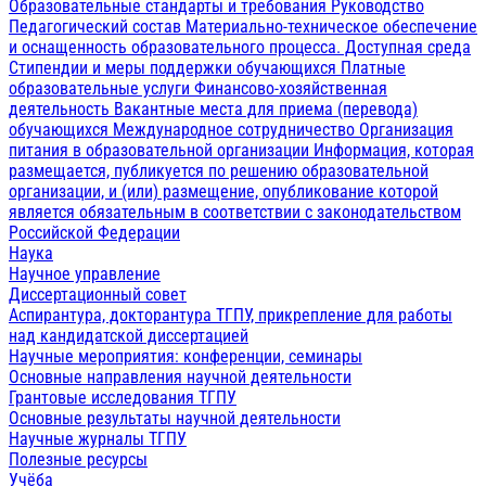
Образовательные стандарты и требования
Руководство
Педагогический состав
Материально-техническое обеспечение
и оснащенность образовательного процесса. Доступная среда
Стипендии и меры поддержки обучающихся
Платные
образовательные услуги
Финансово-хозяйственная
деятельность
Вакантные места для приема (перевода)
обучающихся
Международное сотрудничество
Организация
питания в образовательной организации
Информация, которая
размещается, публикуется по решению образовательной
организации, и (или) размещение, опубликование которой
является обязательным в соответствии с законодательством
Российской Федерации
Наука
Научное управление
Диссертационный совет
Аспирантура, докторантура ТГПУ, прикрепление для работы
над кандидатской диссертацией
Научные мероприятия: конференции, семинары
Основные направления научной деятельности
Грантовые исследования ТГПУ
Основные результаты научной деятельности
Научные журналы ТГПУ
Полезные ресурсы
Учёба