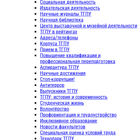
Социальная деятельность
Издательская деятельность
Научные журналы ТГПУ
Научная библиотека
Центр выставочной и музейной деятельности
ТГПУ в рейтингах
Адреса/телефоны
Корпуса ТГПУ
Прием в ТГПУ
Повышение квалификации и
профессиональная переподготовка
Аспирантура ТГПУ
Научные достижения
Стоп-коррупция!
Антитеррор
Выпускники ТГПУ
ТГПУ: история и современность
Студенческая жизнь
Волонтёрство
Профориентация и трудоустройство
Инклюзивное образование
Новости факультетов
Специальная оценка условий труда
Технопарк ТГПУ