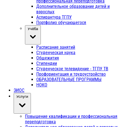
профессиональная переподготовка
Дополнительное образование детей и
взрослых
Аспирантура ТГПУ
Портфолио обучающегося
Учёба
Расписание занятий
Студенческая наука
Общежития
Стипендии
Студенческое телевидение - ТГПУ ТВ
Профориентация и трудоустройство
ОБРАЗОВАТЕЛЬНЫЕ ПРОГРАММЫ
НОКО
ЭИОС
Услуги
Повышение квалификации и профессиональная
переподготовка