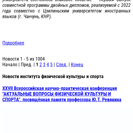
совместной программы двойных дипломов, реализуемой с 2022
года совместно с Цзилиньским университетом иностранных
языков (г. Чанчунь, КНР).
Подробнее
Новости 1 - 5 из 1004
Начало | Пред. |
1
2
3
4
5
|
След.
|
Конец
Новости института физической культуры и спорта
XXVII Всероссийская научно-практическая конференция
"АКТУАЛЬНЫЕ ВОПРОСЫ ФИЗИЧЕСКОЙ КУЛЬТУРЫ И
СПОРТА", посвящённая памяти профессора Ю.Т. Ревякина