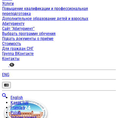
Услуги
Повышение квалификации и профессиональная
переподготовка
Дополнительное образование детей и взрослых
Абитуриенту
Сайт "Абитуриент"
Выбрать программу обучения
Подать документы о приёме
Стоимость
Для граждан СНГ
Группа ВКонтакте
Контакты
ENG
English
Қазақ тілі
Français
Polski
Забони тоҷикӣ