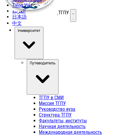
Tiếng Việt
العربية
ТГПУ
Открыть меню
日本語
中文
Университет
Путеводитель
ТГПУ в СМИ
Миссия ТГПУ
Руководство вуза
Структура ТГПУ
Факультеты, институты
Научная деятельность
Международная деятельность