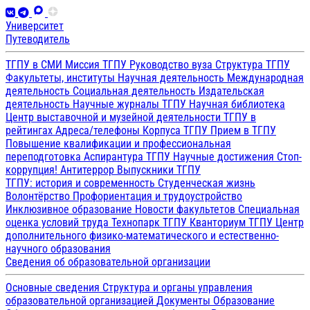
Университет
Путеводитель
ТГПУ в СМИ
Миссия ТГПУ
Руководство вуза
Структура ТГПУ
Факультеты, институты
Научная деятельность
Международная
деятельность
Социальная деятельность
Издательская
деятельность
Научные журналы ТГПУ
Научная библиотека
Центр выставочной и музейной деятельности
ТГПУ в
рейтингах
Адреса/телефоны
Корпуса ТГПУ
Прием в ТГПУ
Повышение квалификации и профессиональная
переподготовка
Аспирантура ТГПУ
Научные достижения
Стоп-
коррупция!
Антитеррор
Выпускники ТГПУ
ТГПУ: история и современность
Студенческая жизнь
Волонтёрство
Профориентация и трудоустройство
Инклюзивное образование
Новости факультетов
Специальная
оценка условий труда
Технопарк ТГПУ
Кванториум ТГПУ
Центр
дополнительного физико-математического и естественно-
научного образования
Сведения об образовательной организации
Основные сведения
Структура и органы управления
образовательной организацией
Документы
Образование