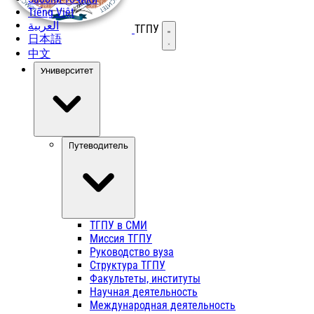
Tiếng Việt
العربية
ТГПУ
Открыть меню
日本語
中文
Университет
Путеводитель
ТГПУ в СМИ
Миссия ТГПУ
Руководство вуза
Структура ТГПУ
Факультеты, институты
Научная деятельность
Международная деятельность