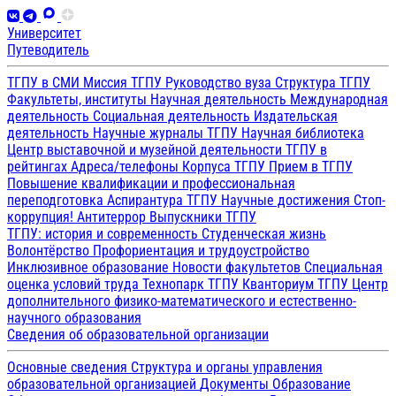
Университет
Путеводитель
ТГПУ в СМИ
Миссия ТГПУ
Руководство вуза
Структура ТГПУ
Факультеты, институты
Научная деятельность
Международная
деятельность
Социальная деятельность
Издательская
деятельность
Научные журналы ТГПУ
Научная библиотека
Центр выставочной и музейной деятельности
ТГПУ в
рейтингах
Адреса/телефоны
Корпуса ТГПУ
Прием в ТГПУ
Повышение квалификации и профессиональная
переподготовка
Аспирантура ТГПУ
Научные достижения
Стоп-
коррупция!
Антитеррор
Выпускники ТГПУ
ТГПУ: история и современность
Студенческая жизнь
Волонтёрство
Профориентация и трудоустройство
Инклюзивное образование
Новости факультетов
Специальная
оценка условий труда
Технопарк ТГПУ
Кванториум ТГПУ
Центр
дополнительного физико-математического и естественно-
научного образования
Сведения об образовательной организации
Основные сведения
Структура и органы управления
образовательной организацией
Документы
Образование