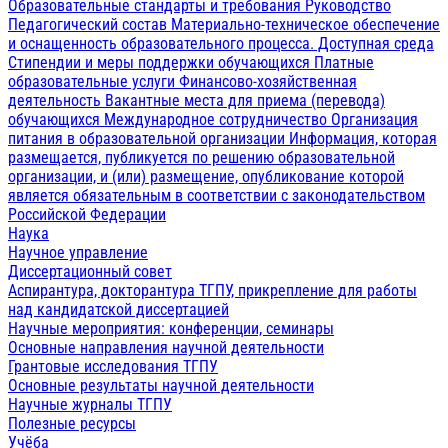
Образовательные стандарты и требования
Руководство
Педагогический состав
Материально-техническое обеспечение
и оснащенность образовательного процесса. Доступная среда
Стипендии и меры поддержки обучающихся
Платные
образовательные услуги
Финансово-хозяйственная
деятельность
Вакантные места для приема (перевода)
обучающихся
Международное сотрудничество
Организация
питания в образовательной организации
Информация, которая
размещается, публикуется по решению образовательной
организации, и (или) размещение, опубликование которой
является обязательным в соответствии с законодательством
Российской Федерации
Наука
Научное управление
Диссертационный совет
Аспирантура, докторантура ТГПУ, прикрепление для работы
над кандидатской диссертацией
Научные мероприятия: конференции, семинары
Основные направления научной деятельности
Грантовые исследования ТГПУ
Основные результаты научной деятельности
Научные журналы ТГПУ
Полезные ресурсы
Учёба