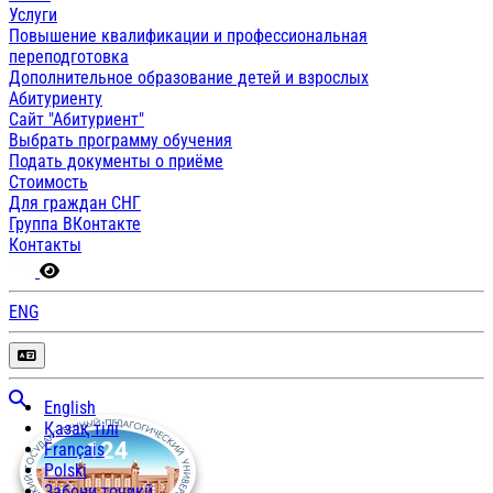
Услуги
Повышение квалификации и профессиональная
переподготовка
Дополнительное образование детей и взрослых
Абитуриенту
Сайт "Абитуриент"
Выбрать программу обучения
Подать документы о приёме
Стоимость
Для граждан СНГ
Группа ВКонтакте
Контакты
ENG
English
Қазақ тілі
Français
Polski
Забони тоҷикӣ