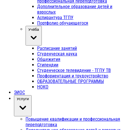
профессиональная переподготовка
Дополнительное образование детей и
взрослых
Аспирантура ТГПУ
Портфолио обучающегося
Учёба
Расписание занятий
Студенческая наука
Общежития
Стипендии
Студенческое телевидение - ТГПУ ТВ
Профориентация и трудоустройство
ОБРАЗОВАТЕЛЬНЫЕ ПРОГРАММЫ
НОКО
ЭИОС
Услуги
Повышение квалификации и профессиональная
переподготовка