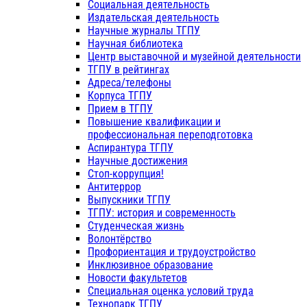
Социальная деятельность
Издательская деятельность
Научные журналы ТГПУ
Научная библиотека
Центр выставочной и музейной деятельности
ТГПУ в рейтингах
Адреса/телефоны
Корпуса ТГПУ
Прием в ТГПУ
Повышение квалификации и
профессиональная переподготовка
Аспирантура ТГПУ
Научные достижения
Стоп-коррупция!
Антитеррор
Выпускники ТГПУ
ТГПУ: история и современность
Студенческая жизнь
Волонтёрство
Профориентация и трудоустройство
Инклюзивное образование
Новости факультетов
Специальная оценка условий труда
Технопарк ТГПУ