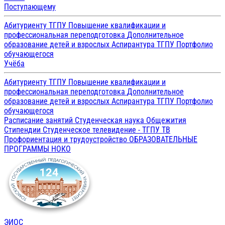
Поступающему
Абитуриенту ТГПУ
Повышение квалификации и
профессиональная переподготовка
Дополнительное
образование детей и взрослых
Аспирантура ТГПУ
Портфолио
обучающегося
Учёба
Абитуриенту ТГПУ
Повышение квалификации и
профессиональная переподготовка
Дополнительное
образование детей и взрослых
Аспирантура ТГПУ
Портфолио
обучающегося
Расписание занятий
Студенческая наука
Общежития
Стипендии
Студенческое телевидение - ТГПУ ТВ
Профориентация и трудоустройство
ОБРАЗОВАТЕЛЬНЫЕ
ПРОГРАММЫ
НОКО
ЭИОС