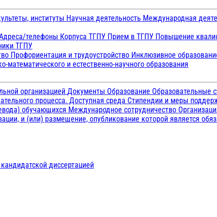
ультеты, институты
Научная деятельность
Международная деят
Адреса/телефоны
Корпуса ТГПУ
Прием в ТГПУ
Повышение квалиф
ники ТГПУ
тво
Профориентация и трудоустройство
Инклюзивное образован
о-математического и естественно-научного образования
ельной организацией
Документы
Образование
Образовательные с
ательного процесса. Доступная среда
Стипендии и меры подде
ревода) обучающихся
Международное сотрудничество
Организаци
ации, и (или) размещение, опубликование которой является обя
д кандидатской диссертацией