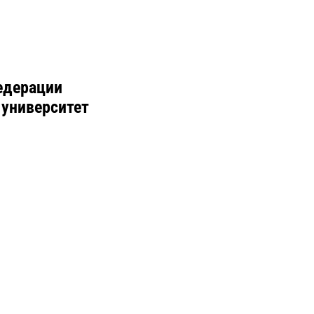
едерации
 университет