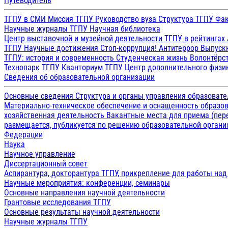
Путеводитель
ТГПУ в СМИ
Миссия ТГПУ
Руководство вуза
Структура ТГПУ
Фак
Научные журналы ТГПУ
Научная библиотека
Центр выставочной и музейной деятельности
ТГПУ в рейтингах
ТГПУ
Научные достижения
Стоп-коррупция!
Антитеррор
Выпуск
ТГПУ: история и современность
Студенческая жизнь
Волонтёрс
Технопарк ТГПУ
Кванториум ТГПУ
Центр дополнительного физик
Сведения об образовательной организации
Основные сведения
Структура и органы управления образоват
Материально-техническое обеспечение и оснащенность образов
хозяйственная деятельность
Вакантные места для приема (пе
размещается, публикуется по решению образовательной организ
Федерации
Наука
Научное управление
Диссертационный совет
Аспирантура, докторантура ТГПУ, прикрепление для работы на
Научные мероприятия: конференции, семинары
Основные направления научной деятельности
Грантовые исследования ТГПУ
Основные результаты научной деятельности
Научные журналы ТГПУ