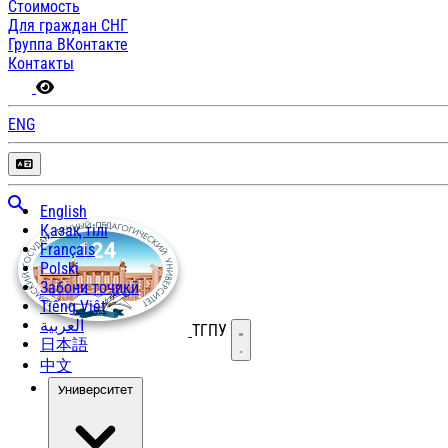
Стоимость
Для граждан СНГ
Группа ВКонтакте
Контакты
ENG
English
Қазақ тілі
Français
Polski
Забони тоҷикӣ
Tiếng Việt
العربية
ТГПУ
Открыть меню
日本語
中文
Университет