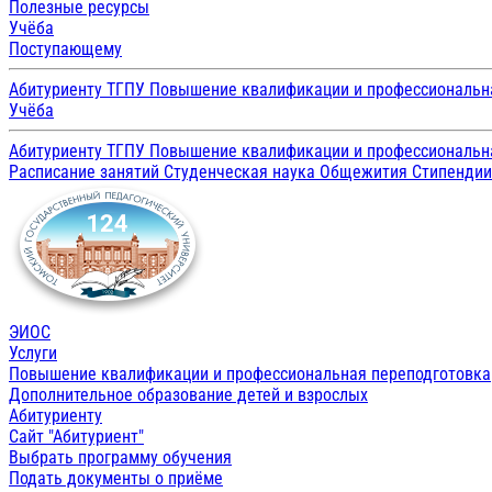
Полезные ресурсы
Учёба
Поступающему
Абитуриенту ТГПУ
Повышение квалификации и профессиональн
Учёба
Абитуриенту ТГПУ
Повышение квалификации и профессиональн
Расписание занятий
Студенческая наука
Общежития
Стипенди
ЭИОС
Услуги
Повышение квалификации и профессиональная переподготовка
Дополнительное образование детей и взрослых
Абитуриенту
Сайт "Абитуриент"
Выбрать программу обучения
Подать документы о приёме