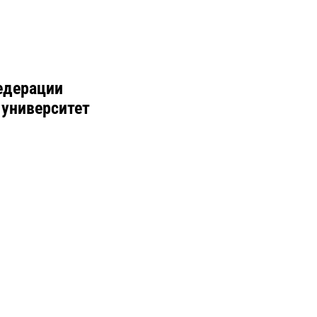
едерации
 университет