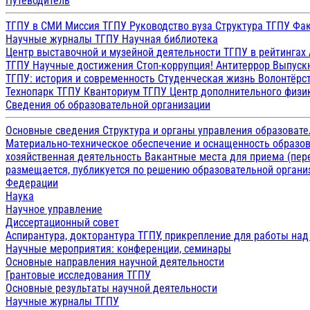
Путеводитель
ТГПУ в СМИ
Миссия ТГПУ
Руководство вуза
Структура ТГПУ
Фак
Научные журналы ТГПУ
Научная библиотека
Центр выставочной и музейной деятельности
ТГПУ в рейтингах
ТГПУ
Научные достижения
Стоп-коррупция!
Антитеррор
Выпуск
ТГПУ: история и современность
Студенческая жизнь
Волонтёрс
Технопарк ТГПУ
Кванториум ТГПУ
Центр дополнительного физик
Сведения об образовательной организации
Основные сведения
Структура и органы управления образоват
Материально-техническое обеспечение и оснащенность образов
хозяйственная деятельность
Вакантные места для приема (пе
размещается, публикуется по решению образовательной организ
Федерации
Наука
Научное управление
Диссертационный совет
Аспирантура, докторантура ТГПУ, прикрепление для работы на
Научные мероприятия: конференции, семинары
Основные направления научной деятельности
Грантовые исследования ТГПУ
Основные результаты научной деятельности
Научные журналы ТГПУ