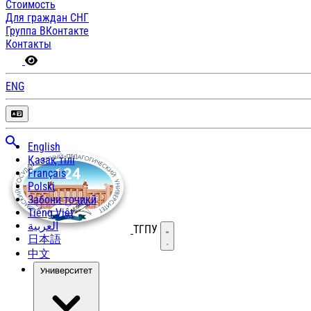
Стоимость
Для граждан СНГ
Группа ВКонтакте
Контакты
ENG
English
Қазақ тілі
Français
Polski
Забони тоҷикӣ
Tiếng Việt
العربية
ТГПУ
Открыть меню
日本語
中文
Университет