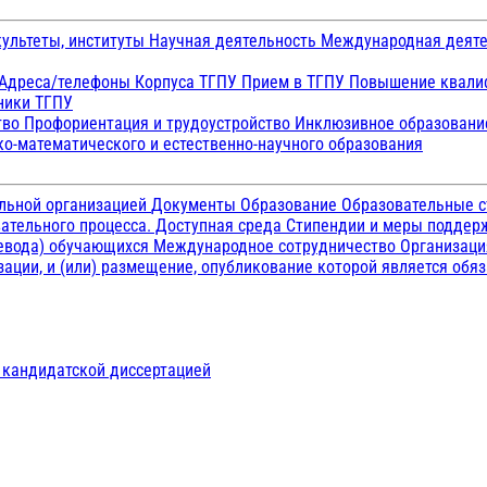
ультеты, институты
Научная деятельность
Международная деят
Адреса/телефоны
Корпуса ТГПУ
Прием в ТГПУ
Повышение квалиф
ники ТГПУ
тво
Профориентация и трудоустройство
Инклюзивное образован
о-математического и естественно-научного образования
ельной организацией
Документы
Образование
Образовательные с
ательного процесса. Доступная среда
Стипендии и меры подде
ревода) обучающихся
Международное сотрудничество
Организаци
ации, и (или) размещение, опубликование которой является обя
д кандидатской диссертацией