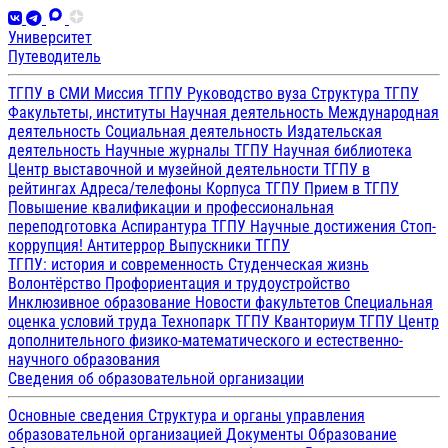
Университет
Путеводитель
ТГПУ в СМИ
Миссия ТГПУ
Руководство вуза
Структура ТГПУ
Факультеты, институты
Научная деятельность
Международная
деятельность
Социальная деятельность
Издательская
деятельность
Научные журналы ТГПУ
Научная библиотека
Центр выставочной и музейной деятельности
ТГПУ в
рейтингах
Адреса/телефоны
Корпуса ТГПУ
Прием в ТГПУ
Повышение квалификации и профессиональная
переподготовка
Аспирантура ТГПУ
Научные достижения
Стоп-
коррупция!
Антитеррор
Выпускники ТГПУ
ТГПУ: история и современность
Студенческая жизнь
Волонтёрство
Профориентация и трудоустройство
Инклюзивное образование
Новости факультетов
Специальная
оценка условий труда
Технопарк ТГПУ
Кванториум ТГПУ
Центр
дополнительного физико-математического и естественно-
научного образования
Сведения об образовательной организации
Основные сведения
Структура и органы управления
образовательной организацией
Документы
Образование