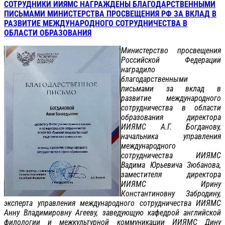
СОТРУДНИКИ ИИЯМС НАГРАЖДЕНЫ БЛАГОДАРСТВЕННЫМИ
ПИСЬМАМИ МИНИСТЕРСТВА ПРОСВЕЩЕНИЯ РФ ЗА ВКЛАД В
РАЗВИТИЕ МЕЖДУНАРОДНОГО СОТРУДНИЧЕСТВА В
ОБЛАСТИ ОБРАЗОВАНИЯ
Министерство просвещения
Российской Федерации
наградило
благодарственными
письмами за вклад в
развитие международного
сотрудничества в области
образования директора
ИИЯМС А.Г. Богданову,
начальника управления
международного
сотрудничества ИИЯМС
Вадима Юрьевича Зюбанова,
заместителя директора
ИИЯМС Ирину
Константиновну Забродину,
эксперта управления международного сотрудничества ИИЯМС
Анну Владимировну Агееву, заведующую кафедрой английской
филологии и межкультурной коммуникации ИИЯМС Дину