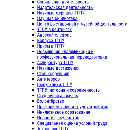
Социальная деятельность
Издательская деятельность
Научные журналы ТГПУ
Научная библиотека
Центр выставочной и музейной деятельности
ТГПУ в рейтингах
Адреса/телефоны
Корпуса ТГПУ
Прием в ТГПУ
Повышение квалификации и
профессиональная переподготовка
Аспирантура ТГПУ
Научные достижения
Стоп-коррупция!
Антитеррор
Выпускники ТГПУ
ТГПУ: история и современность
Студенческая жизнь
Волонтёрство
Профориентация и трудоустройство
Инклюзивное образование
Новости факультетов
Специальная оценка условий труда
Технопарк ТГПУ