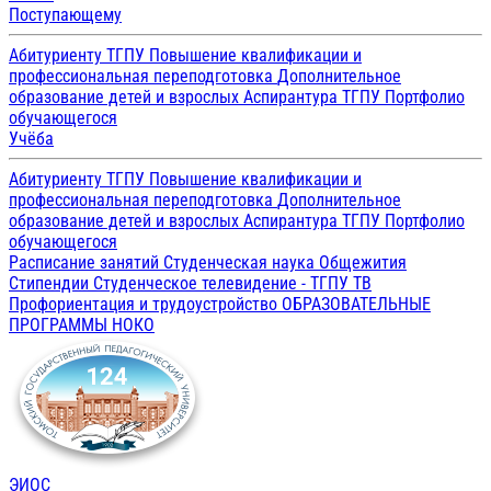
Поступающему
Абитуриенту ТГПУ
Повышение квалификации и
профессиональная переподготовка
Дополнительное
образование детей и взрослых
Аспирантура ТГПУ
Портфолио
обучающегося
Учёба
Абитуриенту ТГПУ
Повышение квалификации и
профессиональная переподготовка
Дополнительное
образование детей и взрослых
Аспирантура ТГПУ
Портфолио
обучающегося
Расписание занятий
Студенческая наука
Общежития
Стипендии
Студенческое телевидение - ТГПУ ТВ
Профориентация и трудоустройство
ОБРАЗОВАТЕЛЬНЫЕ
ПРОГРАММЫ
НОКО
ЭИОС