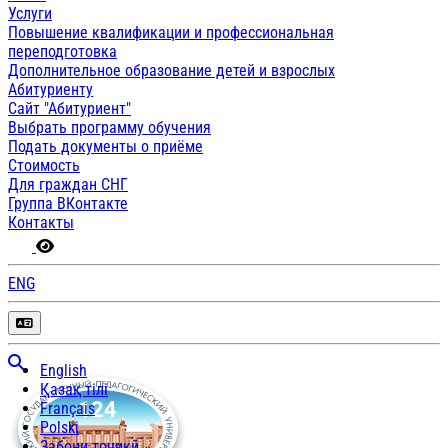
Услуги
Повышение квалификации и профессиональная
переподготовка
Дополнительное образование детей и взрослых
Абитуриенту
Сайт "Абитуриент"
Выбрать программу обучения
Подать документы о приёме
Стоимость
Для граждан СНГ
Группа ВКонтакте
Контакты
ENG
English
Қазақ тілі
Français
Polski
Забони тоҷикӣ