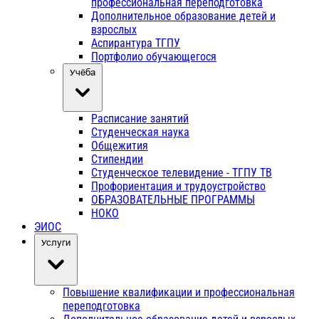
профессиональная переподготовка
Дополнительное образование детей и
взрослых
Аспирантура ТГПУ
Портфолио обучающегося
Учёба
Расписание занятий
Студенческая наука
Общежития
Стипендии
Студенческое телевидение - ТГПУ ТВ
Профориентация и трудоустройство
ОБРАЗОВАТЕЛЬНЫЕ ПРОГРАММЫ
НОКО
ЭИОС
Услуги
Повышение квалификации и профессиональная
переподготовка