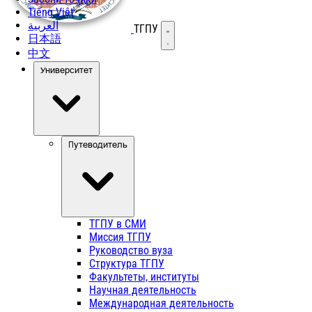
Tiếng Việt
العربية
ТГПУ
Открыть меню
日本語
中文
Университет
Путеводитель
ТГПУ в СМИ
Миссия ТГПУ
Руководство вуза
Структура ТГПУ
Факультеты, институты
Научная деятельность
Международная деятельность