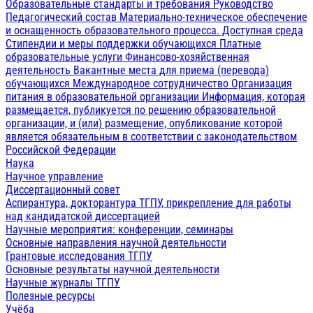
Образовательные стандарты и требования
Руководство
Педагогический состав
Материально-техническое обеспечение
и оснащенность образовательного процесса. Доступная среда
Стипендии и меры поддержки обучающихся
Платные
образовательные услуги
Финансово-хозяйственная
деятельность
Вакантные места для приема (перевода)
обучающихся
Международное сотрудничество
Организация
питания в образовательной организации
Информация, которая
размещается, публикуется по решению образовательной
организации, и (или) размещение, опубликование которой
является обязательным в соответствии с законодательством
Российской Федерации
Наука
Научное управление
Диссертационный совет
Аспирантура, докторантура ТГПУ, прикрепление для работы
над кандидатской диссертацией
Научные мероприятия: конференции, семинары
Основные направления научной деятельности
Грантовые исследования ТГПУ
Основные результаты научной деятельности
Научные журналы ТГПУ
Полезные ресурсы
Учёба