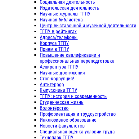
Социальная деятельность
Издательская деятельность
Научные журналы ТГПУ
Научная библиотека
Центр выставочной и музейной деятельности
ТГПУ в рейтингах
Адреса/телефоны
Корпуса ТГПУ
Прием в ТГПУ
Повышение квалификации и
профессиональная переподготовка
Аспирантура ТГПУ
Научные достижения
Стоп-коррупция!
Антитеррор
Выпускники ТГПУ
ТГПУ: история и современность
Студенческая жизнь
Волонтёрство
Профориентация и трудоустройство
Инклюзивное образование
Новости факультетов
Специальная оценка условий труда
Технопарк ТГПУ