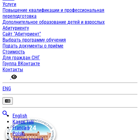
Услуги
Повышение квалификации и профессиональная
переподготовка
Дополнительное образование детей и взрослых
Абитуриенту
Сайт "Абитуриент"
Выбрать программу обучения
Подать документы о приёме
Стоимость
Для граждан СНГ
Группа ВКонтакте
Контакты
ENG
English
Қазақ тілі
Français
Polski
Забони тоҷикӣ