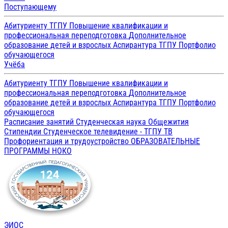
Поступающему
Абитуриенту ТГПУ
Повышение квалификации и
профессиональная переподготовка
Дополнительное
образование детей и взрослых
Аспирантура ТГПУ
Портфолио
обучающегося
Учёба
Абитуриенту ТГПУ
Повышение квалификации и
профессиональная переподготовка
Дополнительное
образование детей и взрослых
Аспирантура ТГПУ
Портфолио
обучающегося
Расписание занятий
Студенческая наука
Общежития
Стипендии
Студенческое телевидение - ТГПУ ТВ
Профориентация и трудоустройство
ОБРАЗОВАТЕЛЬНЫЕ
ПРОГРАММЫ
НОКО
ЭИОС