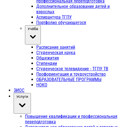
профессиональная переподготовка
Дополнительное образование детей и
взрослых
Аспирантура ТГПУ
Портфолио обучающегося
Учёба
Расписание занятий
Студенческая наука
Общежития
Стипендии
Студенческое телевидение - ТГПУ ТВ
Профориентация и трудоустройство
ОБРАЗОВАТЕЛЬНЫЕ ПРОГРАММЫ
НОКО
ЭИОС
Услуги
Повышение квалификации и профессиональная
переподготовка