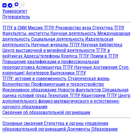
Университет
Путеводитель
ТГПУ в СМИ
Миссия ТГПУ
Руководство вуза
Структура ТГПУ
Факультеты, институты
Научная деятельность
Международная
деятельность
Социальная деятельность
Издательская
деятельность
Научные журналы ТГПУ
Научная библиотека
Центр выставочной и музейной деятельности
ТГПУ в
рейтингах
Адреса/телефоны
Корпуса ТГПУ
Прием в ТГПУ
Повышение квалификации и профессиональная
переподготовка
Аспирантура ТГПУ
Научные достижения
Стоп-
коррупция!
Антитеррор
Выпускники ТГПУ
ТГПУ: история и современность
Студенческая жизнь
Волонтёрство
Профориентация и трудоустройство
Инклюзивное образование
Новости факультетов
Специальная
оценка условий труда
Технопарк ТГПУ
Кванториум ТГПУ
Центр
дополнительного физико-математического и естественно-
научного образования
Сведения об образовательной организации
Основные сведения
Структура и органы управления
образовательной организацией
Документы
Образование