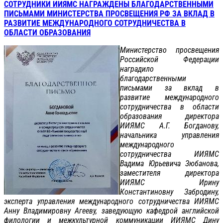
СОТРУДНИКИ ИИЯМС НАГРАЖДЕНЫ БЛАГОДАРСТВЕННЫМИ
ПИСЬМАМИ МИНИСТЕРСТВА ПРОСВЕЩЕНИЯ РФ ЗА ВКЛАД В
РАЗВИТИЕ МЕЖДУНАРОДНОГО СОТРУДНИЧЕСТВА В
ОБЛАСТИ ОБРАЗОВАНИЯ
Министерство просвещения
Российской Федерации
наградило
благодарственными
письмами за вклад в
развитие международного
сотрудничества в области
образования директора
ИИЯМС А.Г. Богданову,
начальника управления
международного
сотрудничества ИИЯМС
Вадима Юрьевича Зюбанова,
заместителя директора
ИИЯМС Ирину
Константиновну Забродину,
эксперта управления международного сотрудничества ИИЯМС
Анну Владимировну Агееву, заведующую кафедрой английской
филологии и межкультурной коммуникации ИИЯМС Дину