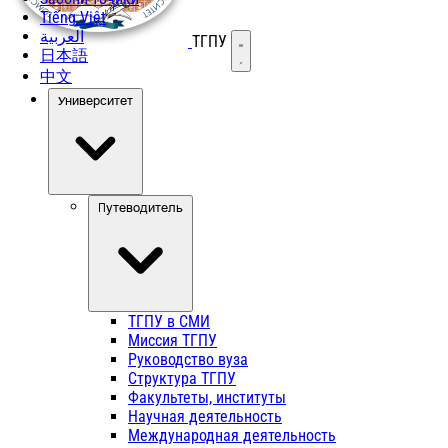
Tiếng Việt
العربية
ТГПУ
Открыть меню
日本語
中文
Университет
Путеводитель
ТГПУ в СМИ
Миссия ТГПУ
Руководство вуза
Структура ТГПУ
Факультеты, институты
Научная деятельность
Международная деятельность