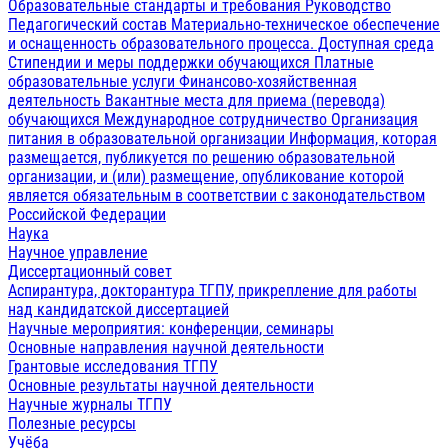
Образовательные стандарты и требования
Руководство
Педагогический состав
Материально-техническое обеспечение
и оснащенность образовательного процесса. Доступная среда
Стипендии и меры поддержки обучающихся
Платные
образовательные услуги
Финансово-хозяйственная
деятельность
Вакантные места для приема (перевода)
обучающихся
Международное сотрудничество
Организация
питания в образовательной организации
Информация, которая
размещается, публикуется по решению образовательной
организации, и (или) размещение, опубликование которой
является обязательным в соответствии с законодательством
Российской Федерации
Наука
Научное управление
Диссертационный совет
Аспирантура, докторантура ТГПУ, прикрепление для работы
над кандидатской диссертацией
Научные мероприятия: конференции, семинары
Основные направления научной деятельности
Грантовые исследования ТГПУ
Основные результаты научной деятельности
Научные журналы ТГПУ
Полезные ресурсы
Учёба