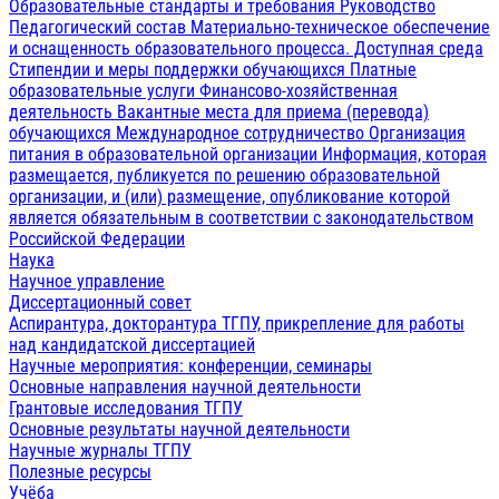
Образовательные стандарты и требования
Руководство
Педагогический состав
Материально-техническое обеспечение
и оснащенность образовательного процесса. Доступная среда
Стипендии и меры поддержки обучающихся
Платные
образовательные услуги
Финансово-хозяйственная
деятельность
Вакантные места для приема (перевода)
обучающихся
Международное сотрудничество
Организация
питания в образовательной организации
Информация, которая
размещается, публикуется по решению образовательной
организации, и (или) размещение, опубликование которой
является обязательным в соответствии с законодательством
Российской Федерации
Наука
Научное управление
Диссертационный совет
Аспирантура, докторантура ТГПУ, прикрепление для работы
над кандидатской диссертацией
Научные мероприятия: конференции, семинары
Основные направления научной деятельности
Грантовые исследования ТГПУ
Основные результаты научной деятельности
Научные журналы ТГПУ
Полезные ресурсы
Учёба