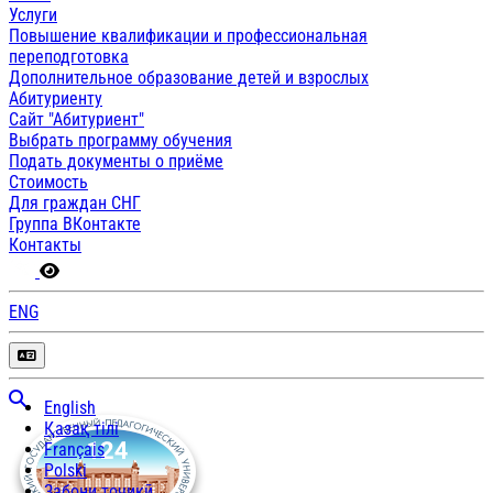
Услуги
Повышение квалификации и профессиональная
переподготовка
Дополнительное образование детей и взрослых
Абитуриенту
Сайт "Абитуриент"
Выбрать программу обучения
Подать документы о приёме
Стоимость
Для граждан СНГ
Группа ВКонтакте
Контакты
ENG
English
Қазақ тілі
Français
Polski
Забони тоҷикӣ