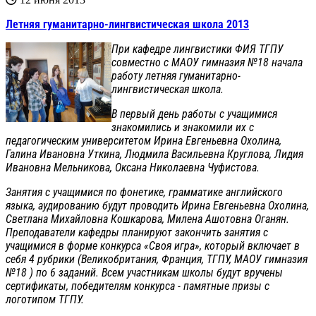
Летняя гуманитарно-лингвистическая школа 2013
При кафедре лингвистики ФИЯ ТГПУ
совместно с МАОУ гимназия №18 начала
работу летняя гуманитарно-
лингвистическая школа.
В первый день работы с учащимися
знакомились и знакомили их с
педагогическим университетом Ирина Евгеньевна Охолина,
Галина Ивановна Уткина, Людмила Васильевна Круглова, Лидия
Ивановна Мельникова, Оксана Николаевна Чуфистова.
Занятия с учащимися по фонетике, грамматике английского
языка, аудированию будут проводить Ирина Евгеньевна Охолина,
Светлана Михайловна Кошкарова, Милена Ашотовна Оганян.
Преподаватели кафедры планируют закончить занятия с
учащимися в форме конкурса «Своя игра», который включает в
себя 4 рубрики (Великобритания, Франция, ТГПУ, МАОУ гимназия
№18 ) по 6 заданий. Всем участникам школы будут вручены
сертификаты, победителям конкурса - памятные призы с
логотипом ТГПУ.