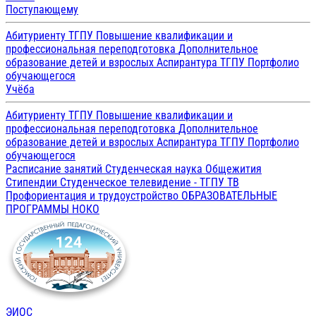
Поступающему
Абитуриенту ТГПУ
Повышение квалификации и
профессиональная переподготовка
Дополнительное
образование детей и взрослых
Аспирантура ТГПУ
Портфолио
обучающегося
Учёба
Абитуриенту ТГПУ
Повышение квалификации и
профессиональная переподготовка
Дополнительное
образование детей и взрослых
Аспирантура ТГПУ
Портфолио
обучающегося
Расписание занятий
Студенческая наука
Общежития
Стипендии
Студенческое телевидение - ТГПУ ТВ
Профориентация и трудоустройство
ОБРАЗОВАТЕЛЬНЫЕ
ПРОГРАММЫ
НОКО
ЭИОС