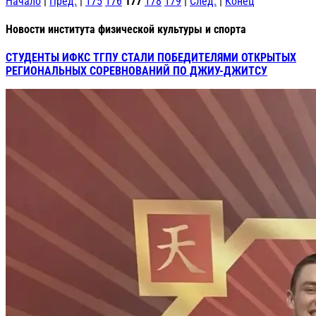
Начало
|
Пред.
|
175
176
177
178
179
|
След.
|
Конец
Новости института физической культуры и спорта
СТУДЕНТЫ ИФКС ТГПУ СТАЛИ ПОБЕДИТЕЛЯМИ ОТКРЫТЫХ
РЕГИОНАЛЬНЫХ СОРЕВНОВАНИЙ ПО ДЖИУ-ДЖИТСУ