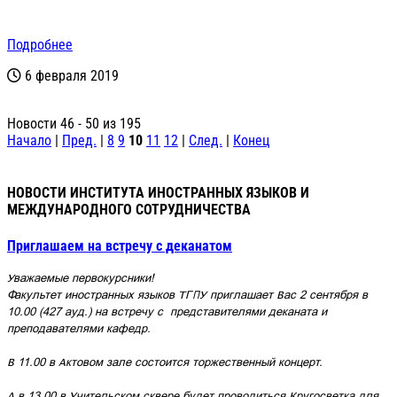
Подробнее
6 февраля 2019
Новости 46 - 50 из 195
Начало
|
Пред.
|
8
9
10
11
12
|
След.
|
Конец
НОВОСТИ ИНСТИТУТА ИНОСТРАННЫХ ЯЗЫКОВ И
МЕЖДУНАРОДНОГО СОТРУДНИЧЕСТВА
Приглашаем на встречу с деканатом
Уважаемые первокурсники!
Факультет иностранных языков ТГПУ приглашает Вас 2 сентября в
10.00 (427 ауд.) на встречу с
представителями
деканата и
преподавателями кафедр.
В 11.00
в Актовом зале
состоится торжественный концерт.
А
в 13.00 в Учительском сквере будет проводиться
Кругосветка для