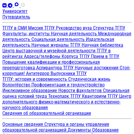
Университет
Путеводитель
ТГПУ в СМИ
Миссия ТГПУ
Руководство вуза
Структура ТГПУ
Факультеты, институты
Научная деятельность
Международная
деятельность
Социальная деятельность
Издательская
деятельность
Научные журналы ТГПУ
Научная библиотека
Центр выставочной и музейной деятельности
ТГПУ в
рейтингах
Адреса/телефоны
Корпуса ТГПУ
Прием в ТГПУ
Повышение квалификации и профессиональная
переподготовка
Аспирантура ТГПУ
Научные достижения
Стоп-
коррупция!
Антитеррор
Выпускники ТГПУ
ТГПУ: история и современность
Студенческая жизнь
Волонтёрство
Профориентация и трудоустройство
Инклюзивное образование
Новости факультетов
Специальная
оценка условий труда
Технопарк ТГПУ
Кванториум ТГПУ
Центр
дополнительного физико-математического и естественно-
научного образования
Сведения об образовательной организации
Основные сведения
Структура и органы управления
образовательной организацией
Документы
Образование