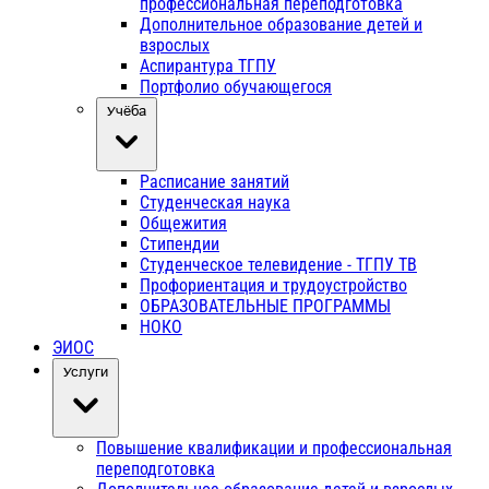
профессиональная переподготовка
Дополнительное образование детей и
взрослых
Аспирантура ТГПУ
Портфолио обучающегося
Учёба
Расписание занятий
Студенческая наука
Общежития
Стипендии
Студенческое телевидение - ТГПУ ТВ
Профориентация и трудоустройство
ОБРАЗОВАТЕЛЬНЫЕ ПРОГРАММЫ
НОКО
ЭИОС
Услуги
Повышение квалификации и профессиональная
переподготовка