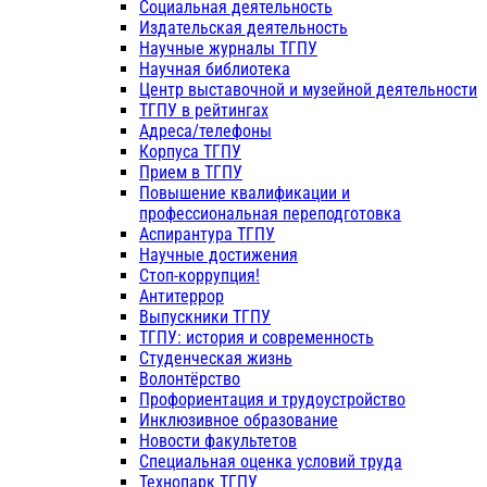
Социальная деятельность
Издательская деятельность
Научные журналы ТГПУ
Научная библиотека
Центр выставочной и музейной деятельности
ТГПУ в рейтингах
Адреса/телефоны
Корпуса ТГПУ
Прием в ТГПУ
Повышение квалификации и
профессиональная переподготовка
Аспирантура ТГПУ
Научные достижения
Стоп-коррупция!
Антитеррор
Выпускники ТГПУ
ТГПУ: история и современность
Студенческая жизнь
Волонтёрство
Профориентация и трудоустройство
Инклюзивное образование
Новости факультетов
Специальная оценка условий труда
Технопарк ТГПУ