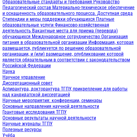
Образовательные стандарты и требования
Руководство
Педагогический состав
Материально-техническое обеспечение
и оснащенность образовательного процесса. Доступная среда
Стипендии и меры поддержки обучающихся
Платные
образовательные услуги
Финансово-хозяйственная
деятельность
Вакантные места для приема (перевода)
обучающихся
Международное сотрудничество
Организация
питания в образовательной организации
Информация, которая
размещается, публикуется по решению образовательной
организации, и (или) размещение, опубликование которой
является обязательным в соответствии с законодательством
Российской Федерации
Наука
Научное управление
Диссертационный совет
Аспирантура, докторантура ТГПУ, прикрепление для работы
над кандидатской диссертацией
Научные мероприятия: конференции, семинары
Основные направления научной деятельности
Грантовые исследования ТГПУ
Основные результаты научной деятельности
Научные журналы ТГПУ
Полезные ресурсы
Учёба