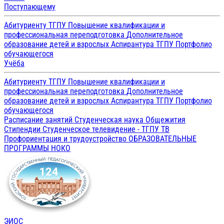
Поступающему
Абитуриенту ТГПУ
Повышение квалификации и
профессиональная переподготовка
Дополнительное
образование детей и взрослых
Аспирантура ТГПУ
Портфолио
обучающегося
Учёба
Абитуриенту ТГПУ
Повышение квалификации и
профессиональная переподготовка
Дополнительное
образование детей и взрослых
Аспирантура ТГПУ
Портфолио
обучающегося
Расписание занятий
Студенческая наука
Общежития
Стипендии
Студенческое телевидение - ТГПУ ТВ
Профориентация и трудоустройство
ОБРАЗОВАТЕЛЬНЫЕ
ПРОГРАММЫ
НОКО
ЭИОС