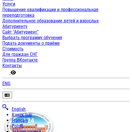
Услуги
Повышение квалификации и профессиональная
переподготовка
Дополнительное образование детей и взрослых
Абитуриенту
Сайт "Абитуриент"
Выбрать программу обучения
Подать документы о приёме
Стоимость
Для граждан СНГ
Группа ВКонтакте
Контакты
ENG
English
Қазақ тілі
Français
Polski
Забони тоҷикӣ