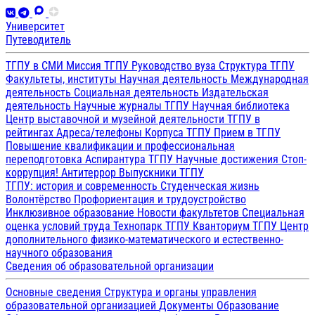
Университет
Путеводитель
ТГПУ в СМИ
Миссия ТГПУ
Руководство вуза
Структура ТГПУ
Факультеты, институты
Научная деятельность
Международная
деятельность
Социальная деятельность
Издательская
деятельность
Научные журналы ТГПУ
Научная библиотека
Центр выставочной и музейной деятельности
ТГПУ в
рейтингах
Адреса/телефоны
Корпуса ТГПУ
Прием в ТГПУ
Повышение квалификации и профессиональная
переподготовка
Аспирантура ТГПУ
Научные достижения
Стоп-
коррупция!
Антитеррор
Выпускники ТГПУ
ТГПУ: история и современность
Студенческая жизнь
Волонтёрство
Профориентация и трудоустройство
Инклюзивное образование
Новости факультетов
Специальная
оценка условий труда
Технопарк ТГПУ
Кванториум ТГПУ
Центр
дополнительного физико-математического и естественно-
научного образования
Сведения об образовательной организации
Основные сведения
Структура и органы управления
образовательной организацией
Документы
Образование