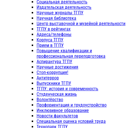
Социальная деятельность
Издательская деятельность
Научные журналы ТГПУ
Научная библиотека
Центр выставочной и музейной деятельности
ТГПУ в рейтингах
Адреса/телефоны
Корпуса ТГПУ
Прием в ТГПУ
Повышение квалификации и
профессиональная переподготовка
Аспирантура ТГПУ
Научные достижения
Стоп-коррупция!
Антитеррор
Выпускники ТГПУ
ТГПУ: история и современность
Студенческая жизнь
Волонтёрство
Профориентация и трудоустройство
Инклюзивное образование
Новости факультетов
Специальная оценка условий труда
Технопарк ТГПУ