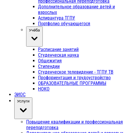
профессиональная переподготовка
Дополнительное образование детей и
взрослых
Аспирантура ТГПУ
Портфолио обучающегося
Учёба
Расписание занятий
Студенческая наука
Общежития
Стипендии
Студенческое телевидение - ТГПУ ТВ
Профориентация и трудоустройство
ОБРАЗОВАТЕЛЬНЫЕ ПРОГРАММЫ
НОКО
ЭИОС
Услуги
Повышение квалификации и профессиональная
переподготовка