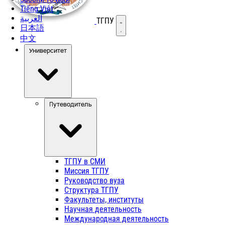
Tiếng Việt
العربية
ТГПУ
Открыть меню
日本語
中文
Университет
Путеводитель
ТГПУ в СМИ
Миссия ТГПУ
Руководство вуза
Структура ТГПУ
Факультеты, институты
Научная деятельность
Международная деятельность