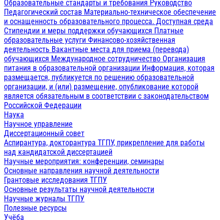
Образовательные стандарты и требования
Руководство
Педагогический состав
Материально-техническое обеспечение
и оснащенность образовательного процесса. Доступная среда
Стипендии и меры поддержки обучающихся
Платные
образовательные услуги
Финансово-хозяйственная
деятельность
Вакантные места для приема (перевода)
обучающихся
Международное сотрудничество
Организация
питания в образовательной организации
Информация, которая
размещается, публикуется по решению образовательной
организации, и (или) размещение, опубликование которой
является обязательным в соответствии с законодательством
Российской Федерации
Наука
Научное управление
Диссертационный совет
Аспирантура, докторантура ТГПУ, прикрепление для работы
над кандидатской диссертацией
Научные мероприятия: конференции, семинары
Основные направления научной деятельности
Грантовые исследования ТГПУ
Основные результаты научной деятельности
Научные журналы ТГПУ
Полезные ресурсы
Учёба