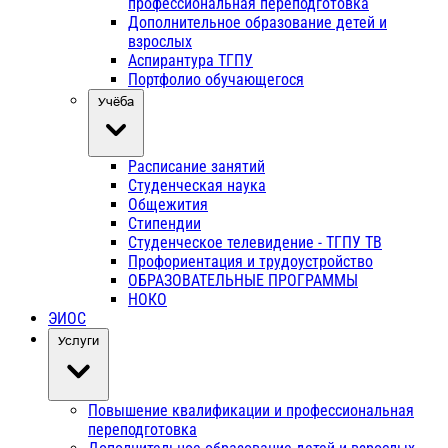
профессиональная переподготовка
Дополнительное образование детей и
взрослых
Аспирантура ТГПУ
Портфолио обучающегося
Учёба
Расписание занятий
Студенческая наука
Общежития
Стипендии
Студенческое телевидение - ТГПУ ТВ
Профориентация и трудоустройство
ОБРАЗОВАТЕЛЬНЫЕ ПРОГРАММЫ
НОКО
ЭИОС
Услуги
Повышение квалификации и профессиональная
переподготовка