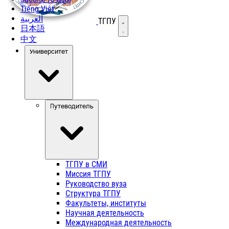
Tiếng Việt
العربية
ТГПУ
Открыть меню
日本語
中文
Университет
Путеводитель
ТГПУ в СМИ
Миссия ТГПУ
Руководство вуза
Структура ТГПУ
Факультеты, институты
Научная деятельность
Международная деятельность