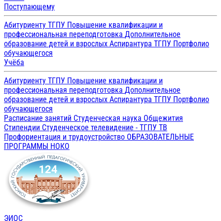
Поступающему
Абитуриенту ТГПУ
Повышение квалификации и
профессиональная переподготовка
Дополнительное
образование детей и взрослых
Аспирантура ТГПУ
Портфолио
обучающегося
Учёба
Абитуриенту ТГПУ
Повышение квалификации и
профессиональная переподготовка
Дополнительное
образование детей и взрослых
Аспирантура ТГПУ
Портфолио
обучающегося
Расписание занятий
Студенческая наука
Общежития
Стипендии
Студенческое телевидение - ТГПУ ТВ
Профориентация и трудоустройство
ОБРАЗОВАТЕЛЬНЫЕ
ПРОГРАММЫ
НОКО
ЭИОС