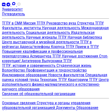
Университет
Путеводитель
ТГПУ в СМИ
Миссия ТГПУ
Руководство вуза
Структура ТГПУ
Факультеты, институты
Научная деятельность
Международная
деятельность
Социальная деятельность
Издательская
деятельность
Научные журналы ТГПУ
Научная библиотека
Центр выставочной и музейной деятельности
ТГПУ в
рейтингах
Адреса/телефоны
Корпуса ТГПУ
Прием в ТГПУ
Повышение квалификации и профессиональная
переподготовка
Аспирантура ТГПУ
Научные достижения
Стоп-
коррупция!
Антитеррор
Выпускники ТГПУ
ТГПУ: история и современность
Студенческая жизнь
Волонтёрство
Профориентация и трудоустройство
Инклюзивное образование
Новости факультетов
Специальная
оценка условий труда
Технопарк ТГПУ
Кванториум ТГПУ
Центр
дополнительного физико-математического и естественно-
научного образования
Сведения об образовательной организации
Основные сведения
Структура и органы управления
образовательной организацией
Документы
Образование