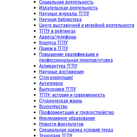
Социальная деятельность
Издательская деятельность
Научные журналы ТГПУ
Научная библиотека
Центр выставочной и музейной деятельности
ТГПУ в рейтингах
Адреса/телефоны
Корпуса ТГПУ
Прием в ТГПУ
Повышение квалификации и
профессиональная переподготовка
Аспирантура ТГПУ
Научные достижения
Стоп-коррупция!
Антитеррор
Выпускники ТГПУ
ТГПУ: история и современность
Студенческая жизнь
Волонтёрство
Профориентация и трудоустройство
Инклюзивное образование
Новости факультетов
Специальная оценка условий труда
Технопарк ТГПУ