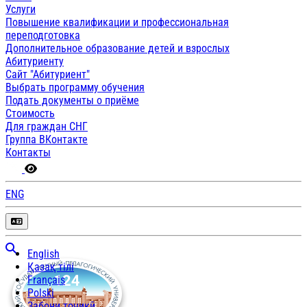
Услуги
Повышение квалификации и профессиональная
переподготовка
Дополнительное образование детей и взрослых
Абитуриенту
Сайт "Абитуриент"
Выбрать программу обучения
Подать документы о приёме
Стоимость
Для граждан СНГ
Группа ВКонтакте
Контакты
ENG
English
Қазақ тілі
Français
Polski
Забони тоҷикӣ