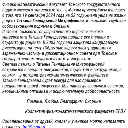
Физико-математический факультет Томского государственного
педагогического университета с глубоким прискорбием извещает
о том, что 19 сентября 2024 года на 52 году жизни ушла из жизни
доцент
Татьяна Геннадьевна Митрофанова,
и выражает глубокие
соболезнования родным и близким.
В стенах Томского государственного педагогического
университета Татьяна Геннадьевна прошла все ступени от
студента до доцента. В 2003 году она защитила кандидатскую
диссертацию на тему «Обратные задачи электродинамики
заряженных частиц» в диссертационном совете при Томском
государственном педагогическом университете.
Светлая память о Татьяне Геннадьевне Митрофановой
сохранится в сердцах выпускников, студентов и сотрудников, а
ее имя – в истории физико-математического факультета.
Татьяна Геннадьевна будет всегда для нас примером
преданности своей профессии. Мы навсегда запомним ее юмор,
необычайный оптимизм и исключительную добросовестность.
Помним. Любим. Благодарим. Скорбим
Коллектив физико-математического факультета ТГПУ
Соболезнования от друзей, коллег и учеников можно направлять
по адресу:
fmf@tspu.ru