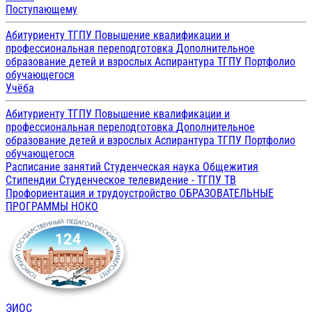
Поступающему
Абитуриенту ТГПУ
Повышение квалификации и
профессиональная переподготовка
Дополнительное
образование детей и взрослых
Аспирантура ТГПУ
Портфолио
обучающегося
Учёба
Абитуриенту ТГПУ
Повышение квалификации и
профессиональная переподготовка
Дополнительное
образование детей и взрослых
Аспирантура ТГПУ
Портфолио
обучающегося
Расписание занятий
Студенческая наука
Общежития
Стипендии
Студенческое телевидение - ТГПУ ТВ
Профориентация и трудоустройство
ОБРАЗОВАТЕЛЬНЫЕ
ПРОГРАММЫ
НОКО
ЭИОС