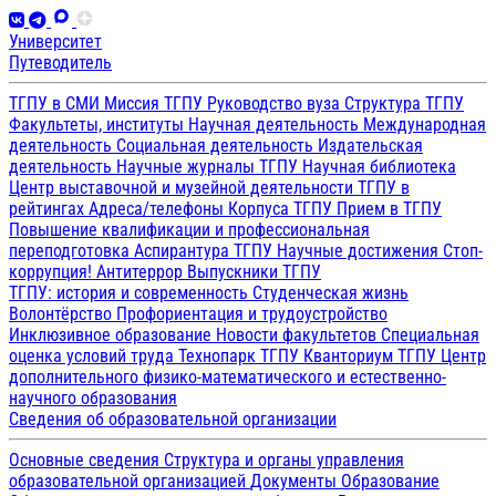
Университет
Путеводитель
ТГПУ в СМИ
Миссия ТГПУ
Руководство вуза
Структура ТГПУ
Факультеты, институты
Научная деятельность
Международная
деятельность
Социальная деятельность
Издательская
деятельность
Научные журналы ТГПУ
Научная библиотека
Центр выставочной и музейной деятельности
ТГПУ в
рейтингах
Адреса/телефоны
Корпуса ТГПУ
Прием в ТГПУ
Повышение квалификации и профессиональная
переподготовка
Аспирантура ТГПУ
Научные достижения
Стоп-
коррупция!
Антитеррор
Выпускники ТГПУ
ТГПУ: история и современность
Студенческая жизнь
Волонтёрство
Профориентация и трудоустройство
Инклюзивное образование
Новости факультетов
Специальная
оценка условий труда
Технопарк ТГПУ
Кванториум ТГПУ
Центр
дополнительного физико-математического и естественно-
научного образования
Сведения об образовательной организации
Основные сведения
Структура и органы управления
образовательной организацией
Документы
Образование