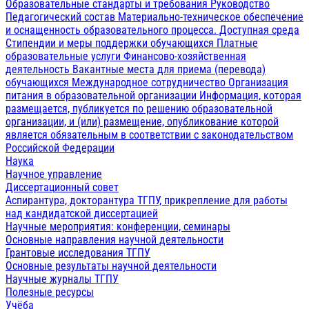
Образовательные стандарты и требования
Руководство
Педагогический состав
Материально-техническое обеспечение
и оснащенность образовательного процесса. Доступная среда
Стипендии и меры поддержки обучающихся
Платные
образовательные услуги
Финансово-хозяйственная
деятельность
Вакантные места для приема (перевода)
обучающихся
Международное сотрудничество
Организация
питания в образовательной организации
Информация, которая
размещается, публикуется по решению образовательной
организации, и (или) размещение, опубликование которой
является обязательным в соответствии с законодательством
Российской Федерации
Наука
Научное управление
Диссертационный совет
Аспирантура, докторантура ТГПУ, прикрепление для работы
над кандидатской диссертацией
Научные мероприятия: конференции, семинары
Основные направления научной деятельности
Грантовые исследования ТГПУ
Основные результаты научной деятельности
Научные журналы ТГПУ
Полезные ресурсы
Учёба