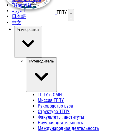
Tiếng Việt
العربية
ТГПУ
Открыть меню
日本語
中文
Университет
Путеводитель
ТГПУ в СМИ
Миссия ТГПУ
Руководство вуза
Структура ТГПУ
Факультеты, институты
Научная деятельность
Международная деятельность