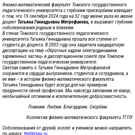
Физико-математический факультет Томского государственного
педагогического университета с глубоким прискорбием извещает
о том, что 19 сентября 2024 года на 52 году жизни ушла из жизни
доцент
Татьяна Геннадьевна Митрофанова,
и выражает глубокие
соболезнования родным и близким.
В стенах Томского государственного педагогического
университета Татьяна Геннадьевна прошла все ступени от
студента до доцента. В 2003 году она защитила кандидатскую
диссертацию на тему «Обратные задачи электродинамики
заряженных частиц» в диссертационном совете при Томском
государственном педагогическом университете.
Светлая память о Татьяне Геннадьевне Митрофановой
сохранится в сердцах выпускников, студентов и сотрудников, а
ее имя – в истории физико-математического факультета.
Татьяна Геннадьевна будет всегда для нас примером
преданности своей профессии. Мы навсегда запомним ее юмор,
необычайный оптимизм и исключительную добросовестность.
Помним. Любим. Благодарим. Скорбим
Коллектив физико-математического факультета ТГПУ
Соболезнования от друзей, коллег и учеников можно направлять
по адресу:
fmf@tspu.ru