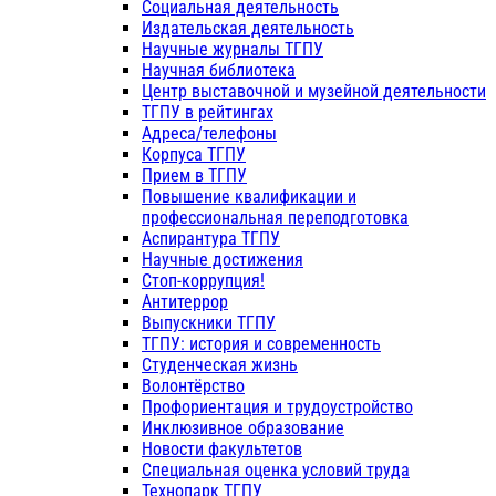
Социальная деятельность
Издательская деятельность
Научные журналы ТГПУ
Научная библиотека
Центр выставочной и музейной деятельности
ТГПУ в рейтингах
Адреса/телефоны
Корпуса ТГПУ
Прием в ТГПУ
Повышение квалификации и
профессиональная переподготовка
Аспирантура ТГПУ
Научные достижения
Стоп-коррупция!
Антитеррор
Выпускники ТГПУ
ТГПУ: история и современность
Студенческая жизнь
Волонтёрство
Профориентация и трудоустройство
Инклюзивное образование
Новости факультетов
Специальная оценка условий труда
Технопарк ТГПУ