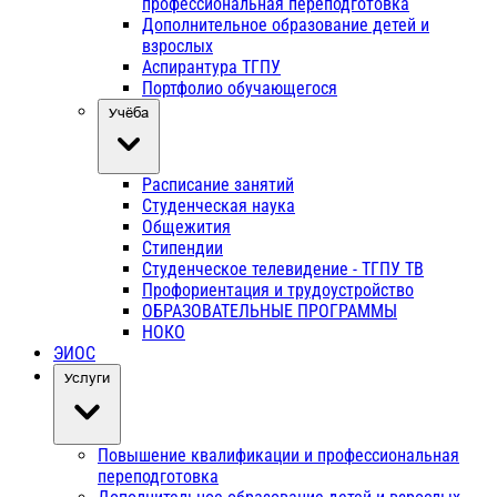
профессиональная переподготовка
Дополнительное образование детей и
взрослых
Аспирантура ТГПУ
Портфолио обучающегося
Учёба
Расписание занятий
Студенческая наука
Общежития
Стипендии
Студенческое телевидение - ТГПУ ТВ
Профориентация и трудоустройство
ОБРАЗОВАТЕЛЬНЫЕ ПРОГРАММЫ
НОКО
ЭИОС
Услуги
Повышение квалификации и профессиональная
переподготовка