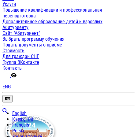
Услуги
Повышение квалификации и профессиональная
переподготовка
Дополнительное образование детей и взрослых
Абитуриенту
Сайт "Абитуриент"
Выбрать программу обучения
Подать документы о приёме
Стоимость
Для граждан СНГ
Группа ВКонтакте
Контакты
ENG
English
Қазақ тілі
Français
Polski
Забони тоҷикӣ