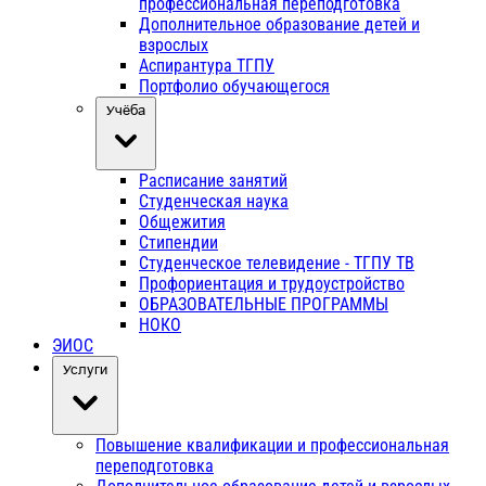
профессиональная переподготовка
Дополнительное образование детей и
взрослых
Аспирантура ТГПУ
Портфолио обучающегося
Учёба
Расписание занятий
Студенческая наука
Общежития
Стипендии
Студенческое телевидение - ТГПУ ТВ
Профориентация и трудоустройство
ОБРАЗОВАТЕЛЬНЫЕ ПРОГРАММЫ
НОКО
ЭИОС
Услуги
Повышение квалификации и профессиональная
переподготовка