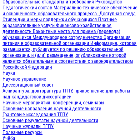
Образовательные стандарты и требования
Руководство
Педагогический состав
Материально-техническое обеспечение
и оснащенность образовательного процесса. Доступная среда
Стипендии и меры поддержки обучающихся
Платные
образовательные услуги
Финансово-хозяйственная
деятельность
Вакантные места для приема (перевода)
обучающихся
Международное сотрудничество
Организация
питания в образовательной организации
Информация, которая
размещается, публикуется по решению образовательной
организации, и (или) размещение, опубликование которой
является обязательным в соответствии с законодательством
Российской Федерации
Наука
Научное управление
Диссертационный совет
Аспирантура, докторантура ТГПУ, прикрепление для работы
над кандидатской диссертацией
Научные мероприятия: конференции, семинары
Основные направления научной деятельности
Грантовые исследования ТГПУ
Основные результаты научной деятельности
Научные журналы ТГПУ
Полезные ресурсы
Учёба