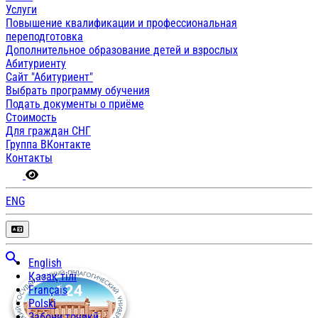
Услуги
Повышение квалификации и профессиональная
переподготовка
Дополнительное образование детей и взрослых
Абитуриенту
Сайт "Абитуриент"
Выбрать программу обучения
Подать документы о приёме
Стоимость
Для граждан СНГ
Группа ВКонтакте
Контакты
ENG
English
Қазақ тілі
Français
Polski
Забони тоҷикӣ