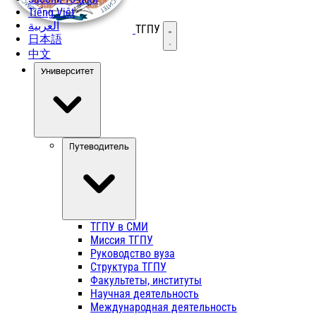
Tiếng Việt
العربية
ТГПУ
Открыть меню
日本語
中文
Университет
Путеводитель
ТГПУ в СМИ
Миссия ТГПУ
Руководство вуза
Структура ТГПУ
Факультеты, институты
Научная деятельность
Международная деятельность