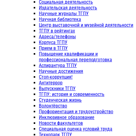
Социальная деятельность
Издательская деятельность
Научные журналы ТГПУ
Научная библиотека
Центр выставочной и музейной деятельности
ТГПУ в рейтингах
Адреса/телефоны
Корпуса ТГПУ
Прием в ТГПУ
Повышение квалификации и
профессиональная переподготовка
Аспирантура ТГПУ
Научные достижения
Стоп-коррупция!
Антитеррор
Выпускники ТГПУ
ТГПУ: история и современность
Студенческая жизнь
Волонтёрство
Профориентация и трудоустройство
Инклюзивное образование
Новости факультетов
Специальная оценка условий труда
Технопарк ТГПУ