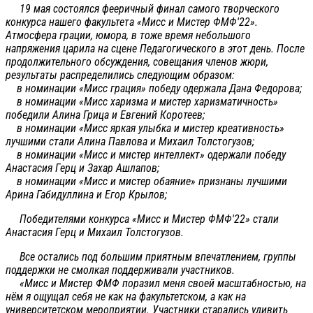
19 мая состоялся фееричный финал самого творческого
конкурса нашего факультета «Мисс и Мистер ФМФ'22».
Атмосфера грации, юмора, в тоже время небольшого
напряжения царила на сцене Педагогического в этот день. После
продолжительного обсуждения, совещания членов жюри,
результаты распределились следующим образом:
в номинации «Мисс грация» победу одержала Дана Федорова;
в номинации «Мисс харизма и мистер харизматичность»
победили Алина Грица и Евгений Коротеев;
в номинации «Мисс яркая улыбка и мистер креативность»
лучшими стали Алина Павлова и Михаил Толстогузов;
в номинации «Мисс и мистер интеллект» одержали победу
Анастасия Герц и Захар Ашлапов;
в номинации «Мисс и мистер обаяние» признаны лучшими
Арина Габидуллина и Егор Крылов;
Победителями конкурса «Мисс и Мистер ФМФ'22» стали
Анастасия Герц и Михаил Толстогузов.
Все остались под большим приятным впечатлением, группы
поддержки не смолкая поддерживали участников.
«Мисс и Мистер ФМФ поразил меня своей масштабностью, на
нём я ощущал себя не как на факультетском, а как на
университетском мероприятии. Участники старались удивить