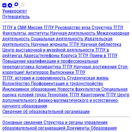
Университет
Путеводитель
ТГПУ в СМИ
Миссия ТГПУ
Руководство вуза
Структура ТГПУ
Факультеты, институты
Научная деятельность
Международная
деятельность
Социальная деятельность
Издательская
деятельность
Научные журналы ТГПУ
Научная библиотека
Центр выставочной и музейной деятельности
ТГПУ в
рейтингах
Адреса/телефоны
Корпуса ТГПУ
Прием в ТГПУ
Повышение квалификации и профессиональная
переподготовка
Аспирантура ТГПУ
Научные достижения
Стоп-
коррупция!
Антитеррор
Выпускники ТГПУ
ТГПУ: история и современность
Студенческая жизнь
Волонтёрство
Профориентация и трудоустройство
Инклюзивное образование
Новости факультетов
Специальная
оценка условий труда
Технопарк ТГПУ
Кванториум ТГПУ
Центр
дополнительного физико-математического и естественно-
научного образования
Сведения об образовательной организации
Основные сведения
Структура и органы управления
образовательной организацией
Документы
Образование