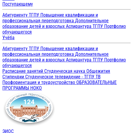
Поступающему
Абитуриенту ТГПУ
Повышение квалификации и
профессиональная переподготовка
Дополнительное
образование детей и взрослых
Аспирантура ТГПУ
Портфолио
обучающегося
Учёба
Абитуриенту ТГПУ
Повышение квалификации и
профессиональная переподготовка
Дополнительное
образование детей и взрослых
Аспирантура ТГПУ
Портфолио
обучающегося
Расписание занятий
Студенческая наука
Общежития
Стипендии
Студенческое телевидение - ТГПУ ТВ
Профориентация и трудоустройство
ОБРАЗОВАТЕЛЬНЫЕ
ПРОГРАММЫ
НОКО
ЭИОС