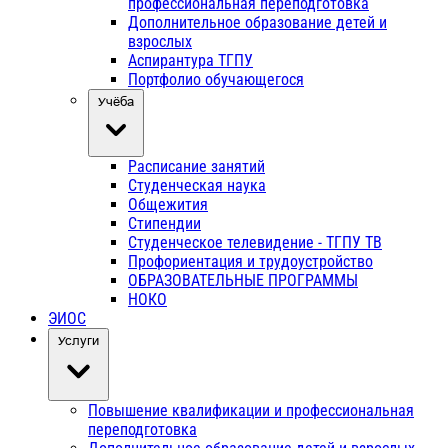
профессиональная переподготовка
Дополнительное образование детей и
взрослых
Аспирантура ТГПУ
Портфолио обучающегося
Учёба
Расписание занятий
Студенческая наука
Общежития
Стипендии
Студенческое телевидение - ТГПУ ТВ
Профориентация и трудоустройство
ОБРАЗОВАТЕЛЬНЫЕ ПРОГРАММЫ
НОКО
ЭИОС
Услуги
Повышение квалификации и профессиональная
переподготовка