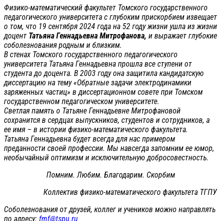
Физико-математический факультет Томского государственного
педагогического университета с глубоким прискорбием извещает
о том, что 19 сентября 2024 года на 52 году жизни ушла из жизни
доцент
Татьяна Геннадьевна Митрофанова,
и выражает глубокие
соболезнования родным и близким.
В стенах Томского государственного педагогического
университета Татьяна Геннадьевна прошла все ступени от
студента до доцента. В 2003 году она защитила кандидатскую
диссертацию на тему «Обратные задачи электродинамики
заряженных частиц» в диссертационном совете при Томском
государственном педагогическом университете.
Светлая память о Татьяне Геннадьевне Митрофановой
сохранится в сердцах выпускников, студентов и сотрудников, а
ее имя – в истории физико-математического факультета.
Татьяна Геннадьевна будет всегда для нас примером
преданности своей профессии. Мы навсегда запомним ее юмор,
необычайный оптимизм и исключительную добросовестность.
Помним. Любим. Благодарим. Скорбим
Коллектив физико-математического факультета ТГПУ
Соболезнования от друзей, коллег и учеников можно направлять
по адресу:
fmf@tspu.ru