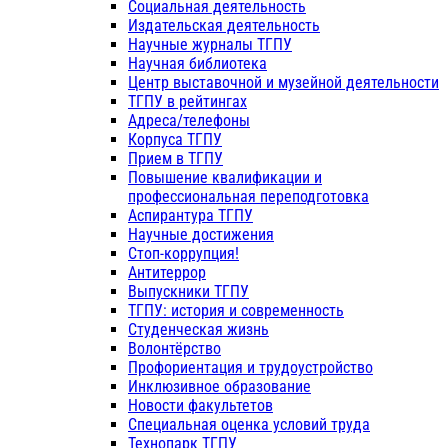
Социальная деятельность
Издательская деятельность
Научные журналы ТГПУ
Научная библиотека
Центр выставочной и музейной деятельности
ТГПУ в рейтингах
Адреса/телефоны
Корпуса ТГПУ
Прием в ТГПУ
Повышение квалификации и
профессиональная переподготовка
Аспирантура ТГПУ
Научные достижения
Стоп-коррупция!
Антитеррор
Выпускники ТГПУ
ТГПУ: история и современность
Студенческая жизнь
Волонтёрство
Профориентация и трудоустройство
Инклюзивное образование
Новости факультетов
Специальная оценка условий труда
Технопарк ТГПУ