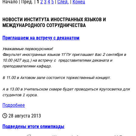
Начало | Пред. |
1
2
3
4
5
|
След.
|
Конец
НОВОСТИ ИНСТИТУТА ИНОСТРАННЫХ ЯЗЫКОВ И
МЕЖДУНАРОДНОГО СОТРУДНИЧЕСТВА
Приглашаем на встречу с деканатом
Уважаемые первокурсники!
Факультет иностранных языков ТГПУ приглашает Вас 2 сентября в
10.00 (427 ауд.) на встречу с
представителями
деканата и
преподавателями кафедр.
В 11.00
в Актовом зале
состоится торжественный концерт.
А
в 13.00 в Учительском сквере будет проводиться
Кругосветка для
студентов I курса.
Подробнее
28 августа 2013
Подведены итоги олимпиады