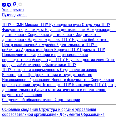
Университет
Путеводитель
ТГПУ в СМИ
Миссия ТГПУ
Руководство вуза
Структура ТГПУ
Факультеты, институты
Научная деятельность
Международная
деятельность
Социальная деятельность
Издательская
деятельность
Научные журналы ТГПУ
Научная библиотека
Центр выставочной и музейной деятельности
ТГПУ в
рейтингах
Адреса/телефоны
Корпуса ТГПУ
Прием в ТГПУ
Повышение квалификации и профессиональная
переподготовка
Аспирантура ТГПУ
Научные достижения
Стоп-
коррупция!
Антитеррор
Выпускники ТГПУ
ТГПУ: история и современность
Студенческая жизнь
Волонтёрство
Профориентация и трудоустройство
Инклюзивное образование
Новости факультетов
Специальная
оценка условий труда
Технопарк ТГПУ
Кванториум ТГПУ
Центр
дополнительного физико-математического и естественно-
научного образования
Сведения об образовательной организации
Основные сведения
Структура и органы управления
образовательной организацией
Документы
Образование