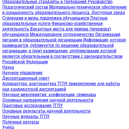
Образовательные стандарты и требования
Руководство
Педагогический состав
Материально-техническое обеспечение
и оснащенность образовательного процесса. Доступная среда
Стипендии и меры поддержки обучающихся
Платные
образовательные услуги
Финансово-хозяйственная
деятельность
Вакантные места для приема (перевода)
обучающихся
Международное сотрудничество
Организация
питания в образовательной организации
Информация, которая
размещается, публикуется по решению образовательной
организации, и (или) размещение, опубликование которой
является обязательным в соответствии с законодательством
Российской Федерации
Наука
Научное управление
Диссертационный совет
Аспирантура, докторантура ТГПУ, прикрепление для работы
над кандидатской диссертацией
Научные мероприятия: конференции, семинары
Основные направления научной деятельности
Грантовые исследования ТГПУ
Основные результаты научной деятельности
Научные журналы ТГПУ
Полезные ресурсы
Учёба