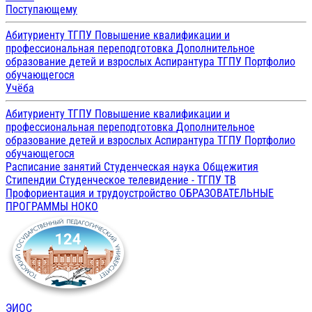
Поступающему
Абитуриенту ТГПУ
Повышение квалификации и
профессиональная переподготовка
Дополнительное
образование детей и взрослых
Аспирантура ТГПУ
Портфолио
обучающегося
Учёба
Абитуриенту ТГПУ
Повышение квалификации и
профессиональная переподготовка
Дополнительное
образование детей и взрослых
Аспирантура ТГПУ
Портфолио
обучающегося
Расписание занятий
Студенческая наука
Общежития
Стипендии
Студенческое телевидение - ТГПУ ТВ
Профориентация и трудоустройство
ОБРАЗОВАТЕЛЬНЫЕ
ПРОГРАММЫ
НОКО
ЭИОС