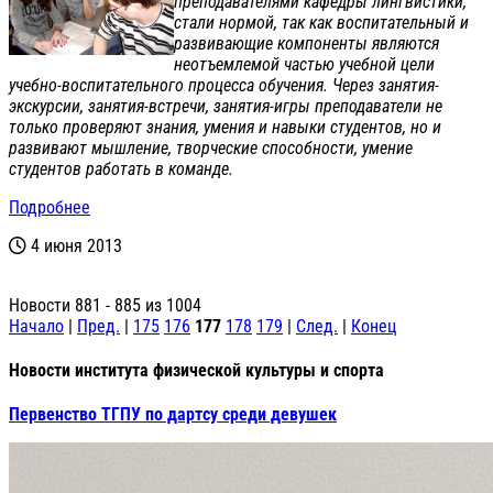
преподавателями кафедры лингвистики,
стали нормой, так как воспитательный и
развивающие компоненты являются
неотъемлемой частью учебной цели
учебно-воспитате
льного процесса обучения. Через занятия-
экскурси
и, занятия-встречи, занятия-игры преподаватели не
только проверяют знания, умения и навыки студентов, но и
развивают мышление, творческие способности, умение
студентов работать в команде.
Подробнее
4 июня 2013
Новости 881 - 885 из 1004
Начало
|
Пред.
|
175
176
177
178
179
|
След.
|
Конец
Новости института физической культуры и спорта
Первенство ТГПУ по дартсу среди девушек