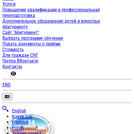
Услуги
Повышение квалификации и профессиональная
переподготовка
Дополнительное образование детей и взрослых
Абитуриенту
Сайт "Абитуриент"
Выбрать программу обучения
Подать документы о приёме
Стоимость
Для граждан СНГ
Группа ВКонтакте
Контакты
ENG
English
Қазақ тілі
Français
Polski
Забони тоҷикӣ