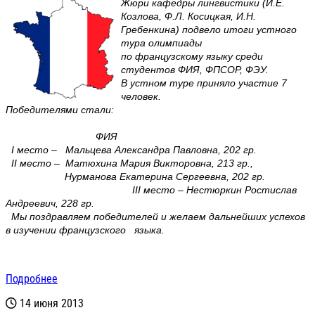
Жюри кафедры лингвистики (И.Е.
Козлова, Ф.Л. Косицкая, И.Н.
Гребенкина) подвело итоги устного
тура олимпиады
по французскому языку среди
студентов ФИЯ, ФПСОР, ФЭУ.
В устном туре приняло участие 7
человек.
Победителями стали:
ФИЯ
I место – Мальцева Александра Павловна, 202 гр.
II место – Матюхина Мария Викторовна, 213 гр.,
Нурманова Екатерина Сергеевна, 202 гр.
III место – Нестюркин Ростислав
Андреевич, 228 гр.
Мы поздравляем победителей и желаем дальнейших успехов
в изучении французского языка.
Подробнее
14 июня 2013