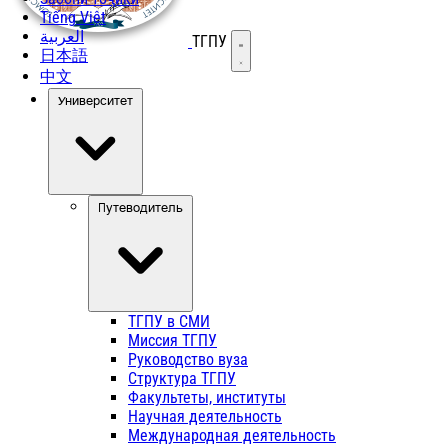
Tiếng Việt
العربية
ТГПУ
Открыть меню
日本語
中文
Университет
Путеводитель
ТГПУ в СМИ
Миссия ТГПУ
Руководство вуза
Структура ТГПУ
Факультеты, институты
Научная деятельность
Международная деятельность