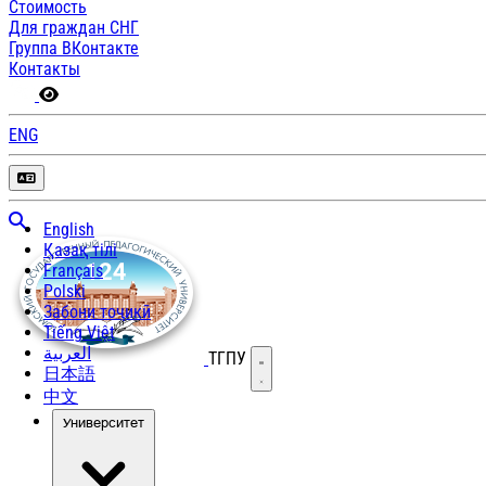
Стоимость
Для граждан СНГ
Группа ВКонтакте
Контакты
ENG
English
Қазақ тілі
Français
Polski
Забони тоҷикӣ
Tiếng Việt
العربية
ТГПУ
Открыть меню
日本語
中文
Университет