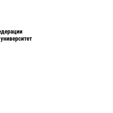
едерации
 университет