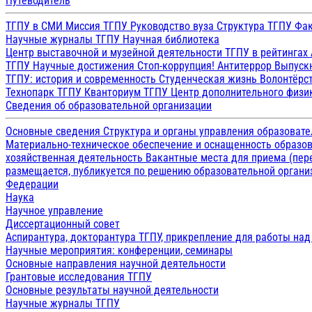
Путеводитель
ТГПУ в СМИ
Миссия ТГПУ
Руководство вуза
Структура ТГПУ
Фак
Научные журналы ТГПУ
Научная библиотека
Центр выставочной и музейной деятельности
ТГПУ в рейтингах
ТГПУ
Научные достижения
Стоп-коррупция!
Антитеррор
Выпуск
ТГПУ: история и современность
Студенческая жизнь
Волонтёрс
Технопарк ТГПУ
Кванториум ТГПУ
Центр дополнительного физик
Сведения об образовательной организации
Основные сведения
Структура и органы управления образоват
Материально-техническое обеспечение и оснащенность образов
хозяйственная деятельность
Вакантные места для приема (пе
размещается, публикуется по решению образовательной организ
Федерации
Наука
Научное управление
Диссертационный совет
Аспирантура, докторантура ТГПУ, прикрепление для работы на
Научные мероприятия: конференции, семинары
Основные направления научной деятельности
Грантовые исследования ТГПУ
Основные результаты научной деятельности
Научные журналы ТГПУ