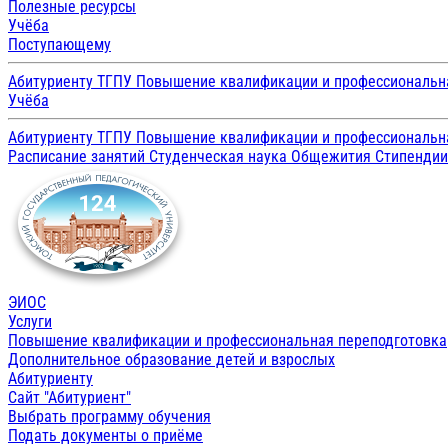
Полезные ресурсы
Учёба
Поступающему
Абитуриенту ТГПУ
Повышение квалификации и профессиональн
Учёба
Абитуриенту ТГПУ
Повышение квалификации и профессиональн
Расписание занятий
Студенческая наука
Общежития
Стипенди
ЭИОС
Услуги
Повышение квалификации и профессиональная переподготовка
Дополнительное образование детей и взрослых
Абитуриенту
Сайт "Абитуриент"
Выбрать программу обучения
Подать документы о приёме