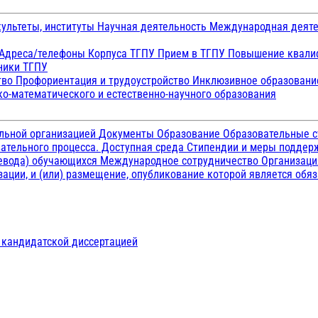
ультеты, институты
Научная деятельность
Международная деят
Адреса/телефоны
Корпуса ТГПУ
Прием в ТГПУ
Повышение квалиф
ники ТГПУ
тво
Профориентация и трудоустройство
Инклюзивное образован
о-математического и естественно-научного образования
ельной организацией
Документы
Образование
Образовательные с
ательного процесса. Доступная среда
Стипендии и меры подде
ревода) обучающихся
Международное сотрудничество
Организаци
ации, и (или) размещение, опубликование которой является обя
д кандидатской диссертацией