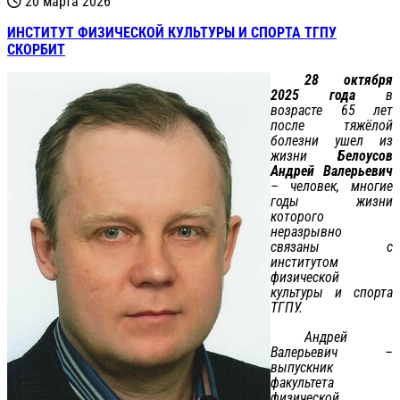
20 марта 2026
ИНСТИТУТ ФИЗИЧЕСКОЙ КУЛЬТУРЫ И СПОРТА ТГПУ
СКОРБИТ
28 октября
2025 года
в
возрасте 65 лет
после тяжёлой
болезни ушел из
жизни
Белоусов
Андрей Валерьевич
– человек, многие
годы жизни
которого
неразрывно
связаны с
институтом
физической
культуры и спорта
ТГПУ.
Андрей
Валерьевич –
выпускник
факультета
физической