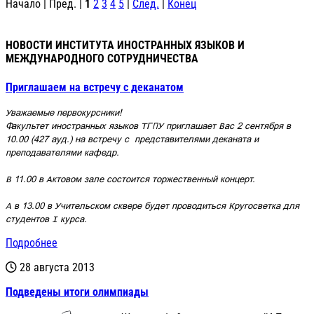
Начало | Пред. |
1
2
3
4
5
|
След.
|
Конец
НОВОСТИ ИНСТИТУТА ИНОСТРАННЫХ ЯЗЫКОВ И
МЕЖДУНАРОДНОГО СОТРУДНИЧЕСТВА
Приглашаем на встречу с деканатом
Уважаемые первокурсники!
Факультет иностранных языков ТГПУ приглашает Вас 2 сентября в
10.00 (427 ауд.) на встречу с
представителями
деканата и
преподавателями кафедр.
В 11.00
в Актовом зале
состоится торжественный концерт.
А
в 13.00 в Учительском сквере будет проводиться
Кругосветка для
студентов I курса.
Подробнее
28 августа 2013
Подведены итоги олимпиады