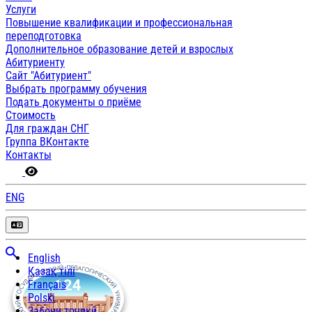
Услуги
Повышение квалификации и профессиональная
переподготовка
Дополнительное образование детей и взрослых
Абитуриенту
Сайт "Абитуриент"
Выбрать программу обучения
Подать документы о приёме
Стоимость
Для граждан СНГ
Группа ВКонтакте
Контакты
ENG
English
Қазақ тілі
Français
Polski
Забони тоҷикӣ