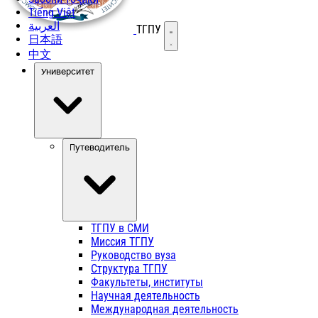
Tiếng Việt
العربية
ТГПУ
Открыть меню
日本語
中文
Университет
Путеводитель
ТГПУ в СМИ
Миссия ТГПУ
Руководство вуза
Структура ТГПУ
Факультеты, институты
Научная деятельность
Международная деятельность