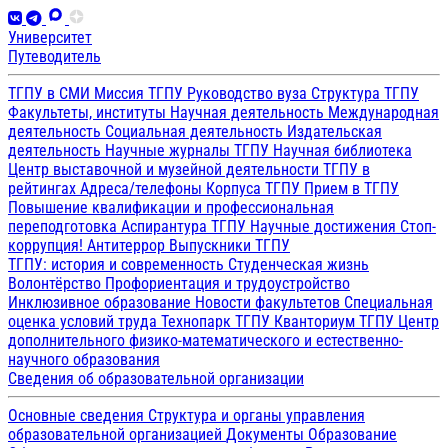
Университет
Путеводитель
ТГПУ в СМИ
Миссия ТГПУ
Руководство вуза
Структура ТГПУ
Факультеты, институты
Научная деятельность
Международная
деятельность
Социальная деятельность
Издательская
деятельность
Научные журналы ТГПУ
Научная библиотека
Центр выставочной и музейной деятельности
ТГПУ в
рейтингах
Адреса/телефоны
Корпуса ТГПУ
Прием в ТГПУ
Повышение квалификации и профессиональная
переподготовка
Аспирантура ТГПУ
Научные достижения
Стоп-
коррупция!
Антитеррор
Выпускники ТГПУ
ТГПУ: история и современность
Студенческая жизнь
Волонтёрство
Профориентация и трудоустройство
Инклюзивное образование
Новости факультетов
Специальная
оценка условий труда
Технопарк ТГПУ
Кванториум ТГПУ
Центр
дополнительного физико-математического и естественно-
научного образования
Сведения об образовательной организации
Основные сведения
Структура и органы управления
образовательной организацией
Документы
Образование