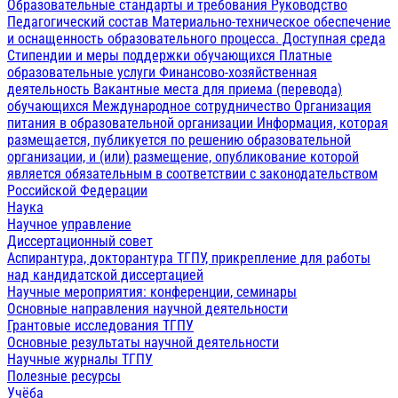
Образовательные стандарты и требования
Руководство
Педагогический состав
Материально-техническое обеспечение
и оснащенность образовательного процесса. Доступная среда
Стипендии и меры поддержки обучающихся
Платные
образовательные услуги
Финансово-хозяйственная
деятельность
Вакантные места для приема (перевода)
обучающихся
Международное сотрудничество
Организация
питания в образовательной организации
Информация, которая
размещается, публикуется по решению образовательной
организации, и (или) размещение, опубликование которой
является обязательным в соответствии с законодательством
Российской Федерации
Наука
Научное управление
Диссертационный совет
Аспирантура, докторантура ТГПУ, прикрепление для работы
над кандидатской диссертацией
Научные мероприятия: конференции, семинары
Основные направления научной деятельности
Грантовые исследования ТГПУ
Основные результаты научной деятельности
Научные журналы ТГПУ
Полезные ресурсы
Учёба