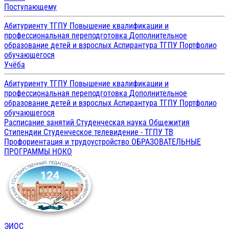
Поступающему
Абитуриенту ТГПУ
Повышение квалификации и
профессиональная переподготовка
Дополнительное
образование детей и взрослых
Аспирантура ТГПУ
Портфолио
обучающегося
Учёба
Абитуриенту ТГПУ
Повышение квалификации и
профессиональная переподготовка
Дополнительное
образование детей и взрослых
Аспирантура ТГПУ
Портфолио
обучающегося
Расписание занятий
Студенческая наука
Общежития
Стипендии
Студенческое телевидение - ТГПУ ТВ
Профориентация и трудоустройство
ОБРАЗОВАТЕЛЬНЫЕ
ПРОГРАММЫ
НОКО
ЭИОС