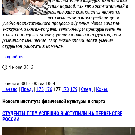
преподавателями кафедры лингвистики,
стали нормой, так как воспитательный и
развивающие компоненты являются
неотъемлемой частью учебной цели
учебно-воспитате
льного процесса обучения. Через занятия-
экскурси
и, занятия-встречи, занятия-игры преподаватели не
только проверяют знания, умения и навыки студентов, но и
развивают мышление, творческие способности, умение
студентов работать в команде.
Подробнее
4 июня 2013
Новости 881 - 885 из 1004
Начало
|
Пред.
|
175
176
177
178
179
|
След.
|
Конец
Новости института физической культуры и спорта
СТУДЕНТЫ ТГПУ УСПЕШНО ВЫСТУПИЛИ НА ПЕРВЕНСТВЕ
РОССИИ