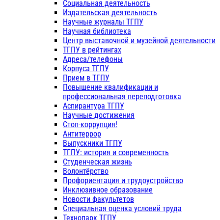
Социальная деятельность
Издательская деятельность
Научные журналы ТГПУ
Научная библиотека
Центр выставочной и музейной деятельности
ТГПУ в рейтингах
Адреса/телефоны
Корпуса ТГПУ
Прием в ТГПУ
Повышение квалификации и
профессиональная переподготовка
Аспирантура ТГПУ
Научные достижения
Стоп-коррупция!
Антитеррор
Выпускники ТГПУ
ТГПУ: история и современность
Студенческая жизнь
Волонтёрство
Профориентация и трудоустройство
Инклюзивное образование
Новости факультетов
Специальная оценка условий труда
Технопарк ТГПУ