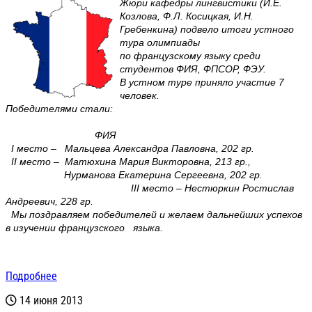
Жюри кафедры лингвистики (И.Е.
Козлова, Ф.Л. Косицкая, И.Н.
Гребенкина) подвело итоги устного
тура олимпиады
по французскому языку среди
студентов ФИЯ, ФПСОР, ФЭУ.
В устном туре приняло участие 7
человек.
Победителями стали:
ФИЯ
I место – Мальцева Александра Павловна, 202 гр.
II место – Матюхина Мария Викторовна, 213 гр.,
Нурманова Екатерина Сергеевна, 202 гр.
III место – Нестюркин Ростислав
Андреевич, 228 гр.
Мы поздравляем победителей и желаем дальнейших успехов
в изучении французского языка.
Подробнее
14 июня 2013