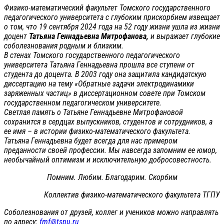
Физико-математический факультет Томского государственного
педагогического университета с глубоким прискорбием извещает
о том, что 19 сентября 2024 года на 52 году жизни ушла из жизни
доцент
Татьяна Геннадьевна Митрофанова,
и выражает глубокие
соболезнования родным и близким.
В стенах Томского государственного педагогического
университета Татьяна Геннадьевна прошла все ступени от
студента до доцента. В 2003 году она защитила кандидатскую
диссертацию на тему «Обратные задачи электродинамики
заряженных частиц» в диссертационном совете при Томском
государственном педагогическом университете.
Светлая память о Татьяне Геннадьевне Митрофановой
сохранится в сердцах выпускников, студентов и сотрудников, а
ее имя – в истории физико-математического факультета.
Татьяна Геннадьевна будет всегда для нас примером
преданности своей профессии. Мы навсегда запомним ее юмор,
необычайный оптимизм и исключительную добросовестность.
Помним. Любим. Благодарим. Скорбим
Коллектив физико-математического факультета ТГПУ
Соболезнования от друзей, коллег и учеников можно направлять
по адресу:
fmf@tspu.ru