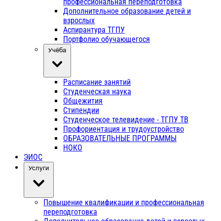
профессиональная переподготовка
Дополнительное образование детей и
взрослых
Аспирантура ТГПУ
Портфолио обучающегося
Учёба
Расписание занятий
Студенческая наука
Общежития
Стипендии
Студенческое телевидение - ТГПУ ТВ
Профориентация и трудоустройство
ОБРАЗОВАТЕЛЬНЫЕ ПРОГРАММЫ
НОКО
ЭИОС
Услуги
Повышение квалификации и профессиональная
переподготовка