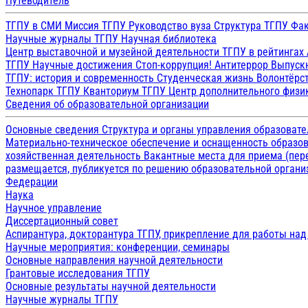
Путеводитель
ТГПУ в СМИ
Миссия ТГПУ
Руководство вуза
Структура ТГПУ
Фак
Научные журналы ТГПУ
Научная библиотека
Центр выставочной и музейной деятельности
ТГПУ в рейтингах
ТГПУ
Научные достижения
Стоп-коррупция!
Антитеррор
Выпуск
ТГПУ: история и современность
Студенческая жизнь
Волонтёрс
Технопарк ТГПУ
Кванториум ТГПУ
Центр дополнительного физик
Сведения об образовательной организации
Основные сведения
Структура и органы управления образоват
Материально-техническое обеспечение и оснащенность образов
хозяйственная деятельность
Вакантные места для приема (пе
размещается, публикуется по решению образовательной организ
Федерации
Наука
Научное управление
Диссертационный совет
Аспирантура, докторантура ТГПУ, прикрепление для работы на
Научные мероприятия: конференции, семинары
Основные направления научной деятельности
Грантовые исследования ТГПУ
Основные результаты научной деятельности
Научные журналы ТГПУ