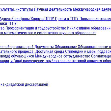
ультеты, институты
Научная деятельность
Международная деят
Адреса/телефоны
Корпуса ТГПУ
Прием в ТГПУ
Повышение квалиф
ники ТГПУ
тво
Профориентация и трудоустройство
Инклюзивное образован
о-математического и естественно-научного образования
ельной организацией
Документы
Образование
Образовательные с
ательного процесса. Доступная среда
Стипендии и меры подде
ревода) обучающихся
Международное сотрудничество
Организаци
ации, и (или) размещение, опубликование которой является обя
д кандидатской диссертацией