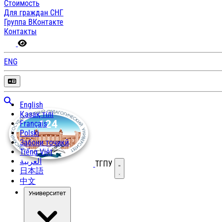
Стоимость
Для граждан СНГ
Группа ВКонтакте
Контакты
ENG
English
Қазақ тілі
Français
Polski
Забони тоҷикӣ
Tiếng Việt
العربية
ТГПУ
Открыть меню
日本語
中文
Университет