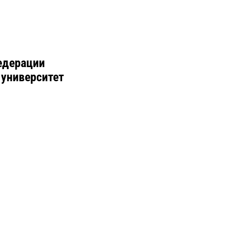
едерации
 университет