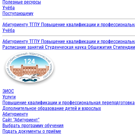
Полезные ресурсы
Учёба
Поступающему
Абитуриенту ТГПУ
Повышение квалификации и профессиональн
Учёба
Абитуриенту ТГПУ
Повышение квалификации и профессиональн
Расписание занятий
Студенческая наука
Общежития
Стипенди
ЭИОС
Услуги
Повышение квалификации и профессиональная переподготовка
Дополнительное образование детей и взрослых
Абитуриенту
Сайт "Абитуриент"
Выбрать программу обучения
Подать документы о приёме