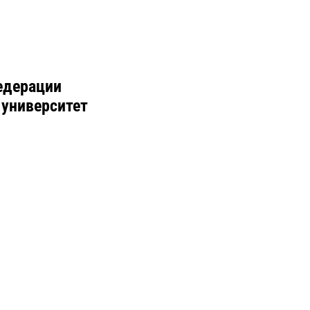
едерации
 университет