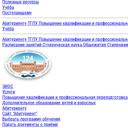
Полезные ресурсы
Учёба
Поступающему
Абитуриенту ТГПУ
Повышение квалификации и профессиональн
Учёба
Абитуриенту ТГПУ
Повышение квалификации и профессиональн
Расписание занятий
Студенческая наука
Общежития
Стипенди
ЭИОС
Услуги
Повышение квалификации и профессиональная переподготовка
Дополнительное образование детей и взрослых
Абитуриенту
Сайт "Абитуриент"
Выбрать программу обучения
Подать документы о приёме