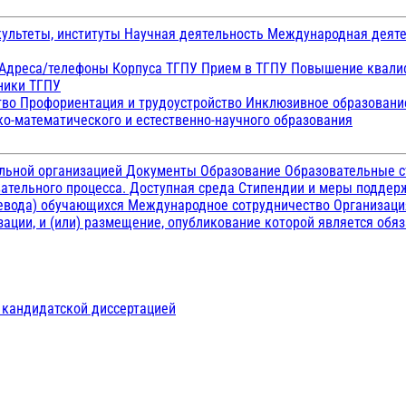
ультеты, институты
Научная деятельность
Международная деят
Адреса/телефоны
Корпуса ТГПУ
Прием в ТГПУ
Повышение квалиф
ники ТГПУ
тво
Профориентация и трудоустройство
Инклюзивное образован
о-математического и естественно-научного образования
ельной организацией
Документы
Образование
Образовательные с
ательного процесса. Доступная среда
Стипендии и меры подде
ревода) обучающихся
Международное сотрудничество
Организаци
ации, и (или) размещение, опубликование которой является обя
д кандидатской диссертацией