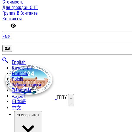
Стоимость
Для граждан СНГ
Группа ВКонтакте
Контакты
ENG
English
Қазақ тілі
Français
Polski
Забони тоҷикӣ
Tiếng Việt
العربية
ТГПУ
Открыть меню
日本語
中文
Университет