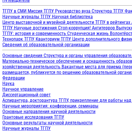
Путеводитель
ТГПУ в СМИ
Миссия ТГПУ
Руководство вуза
Структура ТГПУ
Фак
Научные журналы ТГПУ
Научная библиотека
Центр выставочной и музейной деятельности
ТГПУ в рейтингах
ТГПУ
Научные достижения
Стоп-коррупция!
Антитеррор
Выпуск
ТГПУ: история и современность
Студенческая жизнь
Волонтёрс
Технопарк ТГПУ
Кванториум ТГПУ
Центр дополнительного физик
Сведения об образовательной организации
Основные сведения
Структура и органы управления образоват
Материально-техническое обеспечение и оснащенность образов
хозяйственная деятельность
Вакантные места для приема (пе
размещается, публикуется по решению образовательной организ
Федерации
Наука
Научное управление
Диссертационный совет
Аспирантура, докторантура ТГПУ, прикрепление для работы на
Научные мероприятия: конференции, семинары
Основные направления научной деятельности
Грантовые исследования ТГПУ
Основные результаты научной деятельности
Научные журналы ТГПУ