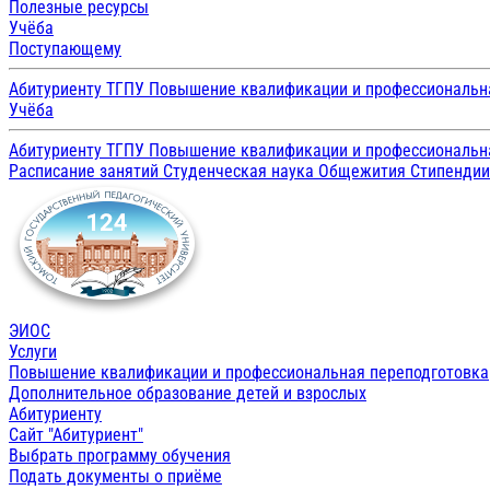
Полезные ресурсы
Учёба
Поступающему
Абитуриенту ТГПУ
Повышение квалификации и профессиональн
Учёба
Абитуриенту ТГПУ
Повышение квалификации и профессиональн
Расписание занятий
Студенческая наука
Общежития
Стипенди
ЭИОС
Услуги
Повышение квалификации и профессиональная переподготовка
Дополнительное образование детей и взрослых
Абитуриенту
Сайт "Абитуриент"
Выбрать программу обучения
Подать документы о приёме