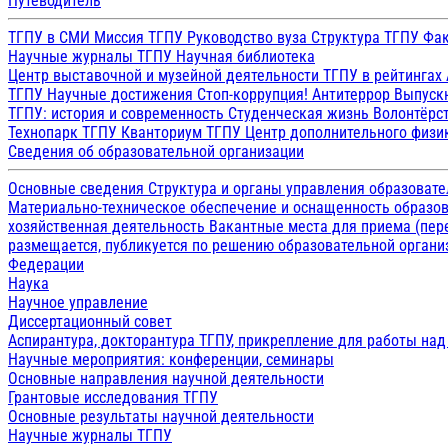
Путеводитель
ТГПУ в СМИ
Миссия ТГПУ
Руководство вуза
Структура ТГПУ
Фак
Научные журналы ТГПУ
Научная библиотека
Центр выставочной и музейной деятельности
ТГПУ в рейтингах
ТГПУ
Научные достижения
Стоп-коррупция!
Антитеррор
Выпуск
ТГПУ: история и современность
Студенческая жизнь
Волонтёрс
Технопарк ТГПУ
Кванториум ТГПУ
Центр дополнительного физик
Сведения об образовательной организации
Основные сведения
Структура и органы управления образоват
Материально-техническое обеспечение и оснащенность образов
хозяйственная деятельность
Вакантные места для приема (пе
размещается, публикуется по решению образовательной организ
Федерации
Наука
Научное управление
Диссертационный совет
Аспирантура, докторантура ТГПУ, прикрепление для работы на
Научные мероприятия: конференции, семинары
Основные направления научной деятельности
Грантовые исследования ТГПУ
Основные результаты научной деятельности
Научные журналы ТГПУ