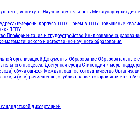
ультеты, институты
Научная деятельность
Международная деят
Адреса/телефоны
Корпуса ТГПУ
Прием в ТГПУ
Повышение квалиф
ники ТГПУ
тво
Профориентация и трудоустройство
Инклюзивное образован
о-математического и естественно-научного образования
ельной организацией
Документы
Образование
Образовательные с
ательного процесса. Доступная среда
Стипендии и меры подде
ревода) обучающихся
Международное сотрудничество
Организаци
ации, и (или) размещение, опубликование которой является обя
д кандидатской диссертацией