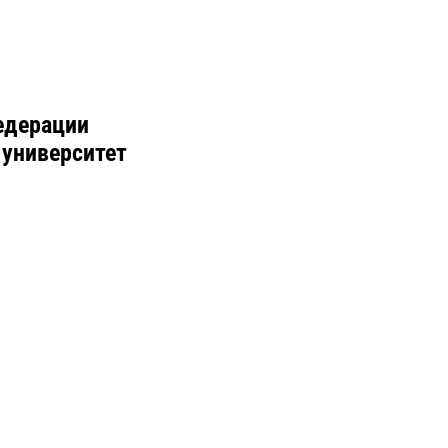
едерации
 университет