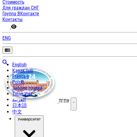
Стоимость
Для граждан СНГ
Группа ВКонтакте
Контакты
ENG
English
Қазақ тілі
Français
Polski
Забони тоҷикӣ
Tiếng Việt
العربية
ТГПУ
Открыть меню
日本語
中文
Университет