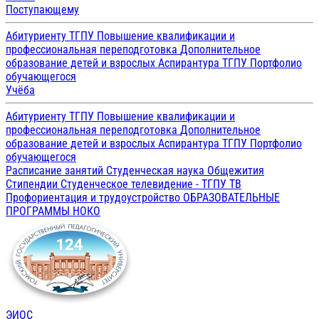
Поступающему
Абитуриенту ТГПУ
Повышение квалификации и
профессиональная переподготовка
Дополнительное
образование детей и взрослых
Аспирантура ТГПУ
Портфолио
обучающегося
Учёба
Абитуриенту ТГПУ
Повышение квалификации и
профессиональная переподготовка
Дополнительное
образование детей и взрослых
Аспирантура ТГПУ
Портфолио
обучающегося
Расписание занятий
Студенческая наука
Общежития
Стипендии
Студенческое телевидение - ТГПУ ТВ
Профориентация и трудоустройство
ОБРАЗОВАТЕЛЬНЫЕ
ПРОГРАММЫ
НОКО
ЭИОС