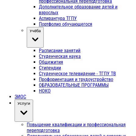
профессиональная переподготовка
Дополнительное образование детей и
взрослых
Аспирантура ТГПУ
Портфолио обучающегося
Учёба
Расписание занятий
Студенческая наука
Общежития
Стипендии
Студенческое телевидение - ТГПУ ТВ
Профориентация и трудоустройство
ОБРАЗОВАТЕЛЬНЫЕ ПРОГРАММЫ
НОКО
ЭИОС
Услуги
Повышение квалификации и профессиональная
переподготовка