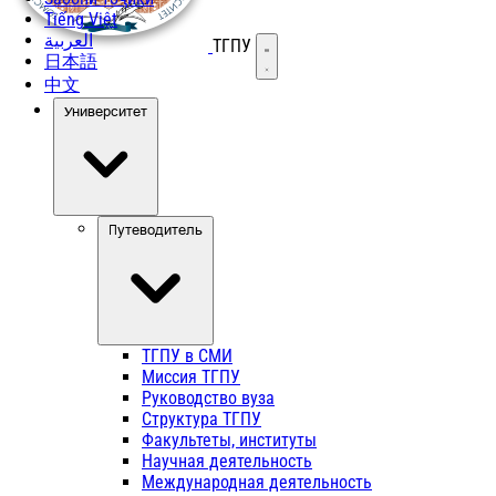
Tiếng Việt
العربية
ТГПУ
Открыть меню
日本語
中文
Университет
Путеводитель
ТГПУ в СМИ
Миссия ТГПУ
Руководство вуза
Структура ТГПУ
Факультеты, институты
Научная деятельность
Международная деятельность