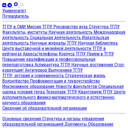
Университет
Путеводитель
ТГПУ в СМИ
Миссия ТГПУ
Руководство вуза
Структура ТГПУ
Факультеты, институты
Научная деятельность
Международная
деятельность
Социальная деятельность
Издательская
деятельность
Научные журналы ТГПУ
Научная библиотека
Центр выставочной и музейной деятельности
ТГПУ в
рейтингах
Адреса/телефоны
Корпуса ТГПУ
Прием в ТГПУ
Повышение квалификации и профессиональная
переподготовка
Аспирантура ТГПУ
Научные достижения
Стоп-
коррупция!
Антитеррор
Выпускники ТГПУ
ТГПУ: история и современность
Студенческая жизнь
Волонтёрство
Профориентация и трудоустройство
Инклюзивное образование
Новости факультетов
Специальная
оценка условий труда
Технопарк ТГПУ
Кванториум ТГПУ
Центр
дополнительного физико-математического и естественно-
научного образования
Сведения об образовательной организации
Основные сведения
Структура и органы управления
образовательной организацией
Документы
Образование