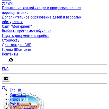
Услуги
Повышение квалификации и профессиональная
переподготовка
Дополнительное образование детей и взрослых
Абитуриенту
Сайт "Абитуриент"
Выбрать программу обучения
Подать документы о приёме
Стоимость
Для граждан СНГ
Группа ВКонтакте
Контакты
ENG
English
Қазақ тілі
Français
Polski
Забони тоҷикӣ