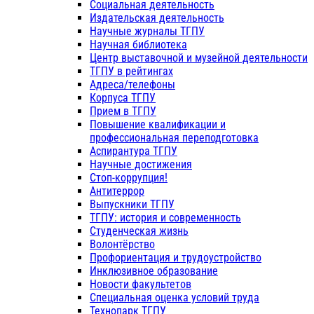
Социальная деятельность
Издательская деятельность
Научные журналы ТГПУ
Научная библиотека
Центр выставочной и музейной деятельности
ТГПУ в рейтингах
Адреса/телефоны
Корпуса ТГПУ
Прием в ТГПУ
Повышение квалификации и
профессиональная переподготовка
Аспирантура ТГПУ
Научные достижения
Стоп-коррупция!
Антитеррор
Выпускники ТГПУ
ТГПУ: история и современность
Студенческая жизнь
Волонтёрство
Профориентация и трудоустройство
Инклюзивное образование
Новости факультетов
Специальная оценка условий труда
Технопарк ТГПУ