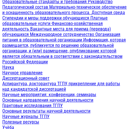
Образовательные стандарты и требования
Руководство
Педагогический состав
Материально-техническое обеспечение
и оснащенность образовательного процесса. Доступная среда
Стипендии и меры поддержки обучающихся
Платные
образовательные услуги
Финансово-хозяйственная
деятельность
Вакантные места для приема (перевода)
обучающихся
Международное сотрудничество
Организация
питания в образовательной организации
Информация, которая
размещается, публикуется по решению образовательной
организации, и (или) размещение, опубликование которой
является обязательным в соответствии с законодательством
Российской Федерации
Наука
Научное управление
Диссертационный совет
Аспирантура, докторантура ТГПУ, прикрепление для работы
над кандидатской диссертацией
Научные мероприятия: конференции, семинары
Основные направления научной деятельности
Грантовые исследования ТГПУ
Основные результаты научной деятельности
Научные журналы ТГПУ
Полезные ресурсы
Учёба