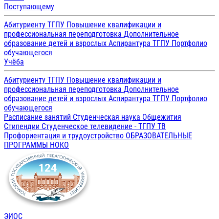
Поступающему
Абитуриенту ТГПУ
Повышение квалификации и
профессиональная переподготовка
Дополнительное
образование детей и взрослых
Аспирантура ТГПУ
Портфолио
обучающегося
Учёба
Абитуриенту ТГПУ
Повышение квалификации и
профессиональная переподготовка
Дополнительное
образование детей и взрослых
Аспирантура ТГПУ
Портфолио
обучающегося
Расписание занятий
Студенческая наука
Общежития
Стипендии
Студенческое телевидение - ТГПУ ТВ
Профориентация и трудоустройство
ОБРАЗОВАТЕЛЬНЫЕ
ПРОГРАММЫ
НОКО
ЭИОС