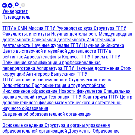
Университет
Путеводитель
ТГПУ в СМИ
Миссия ТГПУ
Руководство вуза
Структура ТГПУ
Факультеты, институты
Научная деятельность
Международная
деятельность
Социальная деятельность
Издательская
деятельность
Научные журналы ТГПУ
Научная библиотека
Центр выставочной и музейной деятельности
ТГПУ в
рейтингах
Адреса/телефоны
Корпуса ТГПУ
Прием в ТГПУ
Повышение квалификации и профессиональная
переподготовка
Аспирантура ТГПУ
Научные достижения
Стоп-
коррупция!
Антитеррор
Выпускники ТГПУ
ТГПУ: история и современность
Студенческая жизнь
Волонтёрство
Профориентация и трудоустройство
Инклюзивное образование
Новости факультетов
Специальная
оценка условий труда
Технопарк ТГПУ
Кванториум ТГПУ
Центр
дополнительного физико-математического и естественно-
научного образования
Сведения об образовательной организации
Основные сведения
Структура и органы управления
образовательной организацией
Документы
Образование