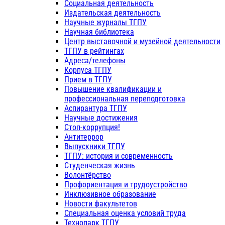
Социальная деятельность
Издательская деятельность
Научные журналы ТГПУ
Научная библиотека
Центр выставочной и музейной деятельности
ТГПУ в рейтингах
Адреса/телефоны
Корпуса ТГПУ
Прием в ТГПУ
Повышение квалификации и
профессиональная переподготовка
Аспирантура ТГПУ
Научные достижения
Стоп-коррупция!
Антитеррор
Выпускники ТГПУ
ТГПУ: история и современность
Студенческая жизнь
Волонтёрство
Профориентация и трудоустройство
Инклюзивное образование
Новости факультетов
Специальная оценка условий труда
Технопарк ТГПУ