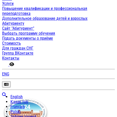
Услуги
Повышение квалификации и профессиональная
переподготовка
Дополнительное образование детей и взрослых
Абитуриенту
Сайт "Абитуриент"
Выбрать программу обучения
Подать документы о приёме
Стоимость
Для граждан СНГ
Группа ВКонтакте
Контакты
ENG
English
Қазақ тілі
Français
Polski
Забони тоҷикӣ