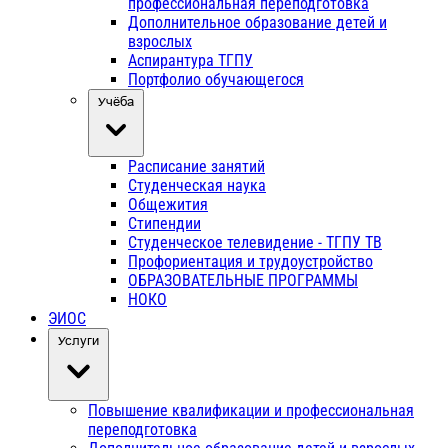
профессиональная переподготовка
Дополнительное образование детей и
взрослых
Аспирантура ТГПУ
Портфолио обучающегося
Учёба
Расписание занятий
Студенческая наука
Общежития
Стипендии
Студенческое телевидение - ТГПУ ТВ
Профориентация и трудоустройство
ОБРАЗОВАТЕЛЬНЫЕ ПРОГРАММЫ
НОКО
ЭИОС
Услуги
Повышение квалификации и профессиональная
переподготовка