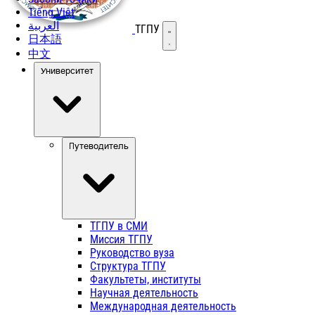
Tiếng Việt
العربية
ТГПУ
Открыть меню
日本語
中文
Университет
Путеводитель
ТГПУ в СМИ
Миссия ТГПУ
Руководство вуза
Структура ТГПУ
Факультеты, институты
Научная деятельность
Международная деятельность