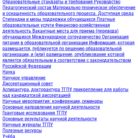
Образовательные стандарты и требования
Руководство
Педагогический состав
Материально-техническое обеспечение
и оснащенность образовательного процесса. Доступная среда
Стипендии и меры поддержки обучающихся
Платные
образовательные услуги
Финансово-хозяйственная
деятельность
Вакантные места для приема (перевода)
обучающихся
Международное сотрудничество
Организация
питания в образовательной организации
Информация, которая
размещается, публикуется по решению образовательной
организации, и (или) размещение, опубликование которой
является обязательным в соответствии с законодательством
Российской Федерации
Наука
Научное управление
Диссертационный совет
Аспирантура, докторантура ТГПУ, прикрепление для работы
над кандидатской диссертацией
Научные мероприятия: конференции, семинары
Основные направления научной деятельности
Грантовые исследования ТГПУ
Основные результаты научной деятельности
Научные журналы ТГПУ
Полезные ресурсы
Учёба