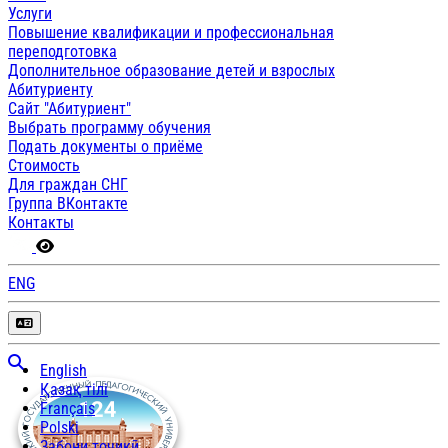
Услуги
Повышение квалификации и профессиональная
переподготовка
Дополнительное образование детей и взрослых
Абитуриенту
Сайт "Абитуриент"
Выбрать программу обучения
Подать документы о приёме
Стоимость
Для граждан СНГ
Группа ВКонтакте
Контакты
ENG
English
Қазақ тілі
Français
Polski
Забони тоҷикӣ