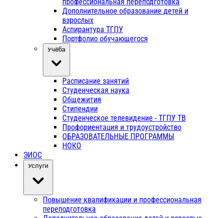
профессиональная переподготовка
Дополнительное образование детей и
взрослых
Аспирантура ТГПУ
Портфолио обучающегося
Учёба
Расписание занятий
Студенческая наука
Общежития
Стипендии
Студенческое телевидение - ТГПУ ТВ
Профориентация и трудоустройство
ОБРАЗОВАТЕЛЬНЫЕ ПРОГРАММЫ
НОКО
ЭИОС
Услуги
Повышение квалификации и профессиональная
переподготовка