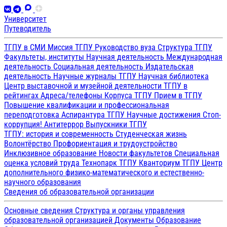
Университет
Путеводитель
ТГПУ в СМИ
Миссия ТГПУ
Руководство вуза
Структура ТГПУ
Факультеты, институты
Научная деятельность
Международная
деятельность
Социальная деятельность
Издательская
деятельность
Научные журналы ТГПУ
Научная библиотека
Центр выставочной и музейной деятельности
ТГПУ в
рейтингах
Адреса/телефоны
Корпуса ТГПУ
Прием в ТГПУ
Повышение квалификации и профессиональная
переподготовка
Аспирантура ТГПУ
Научные достижения
Стоп-
коррупция!
Антитеррор
Выпускники ТГПУ
ТГПУ: история и современность
Студенческая жизнь
Волонтёрство
Профориентация и трудоустройство
Инклюзивное образование
Новости факультетов
Специальная
оценка условий труда
Технопарк ТГПУ
Кванториум ТГПУ
Центр
дополнительного физико-математического и естественно-
научного образования
Сведения об образовательной организации
Основные сведения
Структура и органы управления
образовательной организацией
Документы
Образование