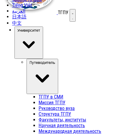
Tiếng Việt
العربية
ТГПУ
Открыть меню
日本語
中文
Университет
Путеводитель
ТГПУ в СМИ
Миссия ТГПУ
Руководство вуза
Структура ТГПУ
Факультеты, институты
Научная деятельность
Международная деятельность