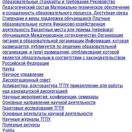
Образовательные стандарты и требования
Руководство
Педагогический состав
Материально-техническое обеспечение
и оснащенность образовательного процесса. Доступная среда
Стипендии и меры поддержки обучающихся
Платные
образовательные услуги
Финансово-хозяйственная
деятельность
Вакантные места для приема (перевода)
обучающихся
Международное сотрудничество
Организация
питания в образовательной организации
Информация, которая
размещается, публикуется по решению образовательной
организации, и (или) размещение, опубликование которой
является обязательным в соответствии с законодательством
Российской Федерации
Наука
Научное управление
Диссертационный совет
Аспирантура, докторантура ТГПУ, прикрепление для работы
над кандидатской диссертацией
Научные мероприятия: конференции, семинары
Основные направления научной деятельности
Грантовые исследования ТГПУ
Основные результаты научной деятельности
Научные журналы ТГПУ
Полезные ресурсы
Учёба