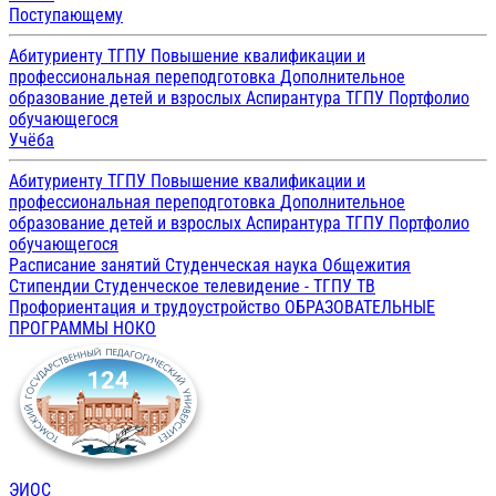
Поступающему
Абитуриенту ТГПУ
Повышение квалификации и
профессиональная переподготовка
Дополнительное
образование детей и взрослых
Аспирантура ТГПУ
Портфолио
обучающегося
Учёба
Абитуриенту ТГПУ
Повышение квалификации и
профессиональная переподготовка
Дополнительное
образование детей и взрослых
Аспирантура ТГПУ
Портфолио
обучающегося
Расписание занятий
Студенческая наука
Общежития
Стипендии
Студенческое телевидение - ТГПУ ТВ
Профориентация и трудоустройство
ОБРАЗОВАТЕЛЬНЫЕ
ПРОГРАММЫ
НОКО
ЭИОС