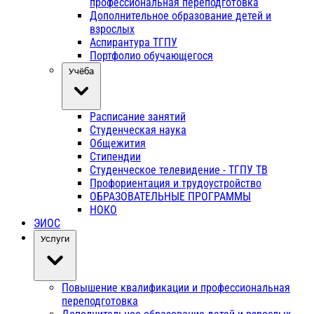
профессиональная переподготовка
Дополнительное образование детей и
взрослых
Аспирантура ТГПУ
Портфолио обучающегося
Учёба
Расписание занятий
Студенческая наука
Общежития
Стипендии
Студенческое телевидение - ТГПУ ТВ
Профориентация и трудоустройство
ОБРАЗОВАТЕЛЬНЫЕ ПРОГРАММЫ
НОКО
ЭИОС
Услуги
Повышение квалификации и профессиональная
переподготовка