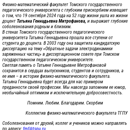
Физико-математический факультет Томского государственного
педагогического университета с глубоким прискорбием извещает
о том, что 19 сентября 2024 года на 52 году жизни ушла из жизни
доцент
Татьяна Геннадьевна Митрофанова,
и выражает глубокие
соболезнования родным и близким.
В стенах Томского государственного педагогического
университета Татьяна Геннадьевна прошла все ступени от
студента до доцента. В 2003 году она защитила кандидатскую
диссертацию на тему «Обратные задачи электродинамики
заряженных частиц» в диссертационном совете при Томском
государственном педагогическом университете.
Светлая память о Татьяне Геннадьевне Митрофановой
сохранится в сердцах выпускников, студентов и сотрудников, а
ее имя – в истории физико-математического факультета.
Татьяна Геннадьевна будет всегда для нас примером
преданности своей профессии. Мы навсегда запомним ее юмор,
необычайный оптимизм и исключительную добросовестность.
Помним. Любим. Благодарим. Скорбим
Коллектив физико-математического факультета ТГПУ
Соболезнования от друзей, коллег и учеников можно направлять
по адресу:
fmf@tspu.ru