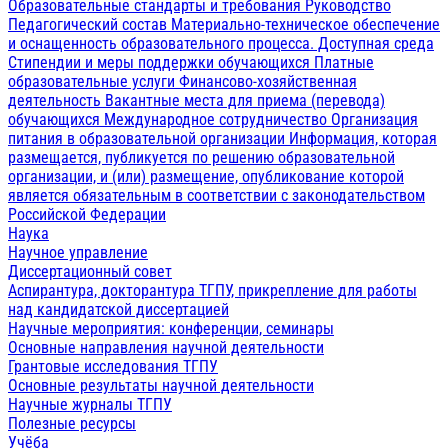
Образовательные стандарты и требования
Руководство
Педагогический состав
Материально-техническое обеспечение
и оснащенность образовательного процесса. Доступная среда
Стипендии и меры поддержки обучающихся
Платные
образовательные услуги
Финансово-хозяйственная
деятельность
Вакантные места для приема (перевода)
обучающихся
Международное сотрудничество
Организация
питания в образовательной организации
Информация, которая
размещается, публикуется по решению образовательной
организации, и (или) размещение, опубликование которой
является обязательным в соответствии с законодательством
Российской Федерации
Наука
Научное управление
Диссертационный совет
Аспирантура, докторантура ТГПУ, прикрепление для работы
над кандидатской диссертацией
Научные мероприятия: конференции, семинары
Основные направления научной деятельности
Грантовые исследования ТГПУ
Основные результаты научной деятельности
Научные журналы ТГПУ
Полезные ресурсы
Учёба