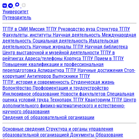
Университет
Путеводитель
ТГПУ в СМИ
Миссия ТГПУ
Руководство вуза
Структура ТГПУ
Факультеты, институты
Научная деятельность
Международная
деятельность
Социальная деятельность
Издательская
деятельность
Научные журналы ТГПУ
Научная библиотека
Центр выставочной и музейной деятельности
ТГПУ в
рейтингах
Адреса/телефоны
Корпуса ТГПУ
Прием в ТГПУ
Повышение квалификации и профессиональная
переподготовка
Аспирантура ТГПУ
Научные достижения
Стоп-
коррупция!
Антитеррор
Выпускники ТГПУ
ТГПУ: история и современность
Студенческая жизнь
Волонтёрство
Профориентация и трудоустройство
Инклюзивное образование
Новости факультетов
Специальная
оценка условий труда
Технопарк ТГПУ
Кванториум ТГПУ
Центр
дополнительного физико-математического и естественно-
научного образования
Сведения об образовательной организации
Основные сведения
Структура и органы управления
образовательной организацией
Документы
Образование