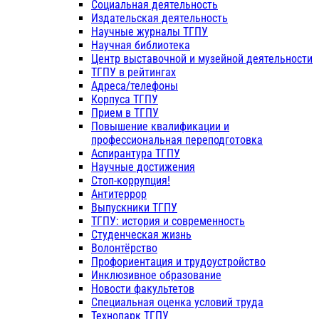
Социальная деятельность
Издательская деятельность
Научные журналы ТГПУ
Научная библиотека
Центр выставочной и музейной деятельности
ТГПУ в рейтингах
Адреса/телефоны
Корпуса ТГПУ
Прием в ТГПУ
Повышение квалификации и
профессиональная переподготовка
Аспирантура ТГПУ
Научные достижения
Стоп-коррупция!
Антитеррор
Выпускники ТГПУ
ТГПУ: история и современность
Студенческая жизнь
Волонтёрство
Профориентация и трудоустройство
Инклюзивное образование
Новости факультетов
Специальная оценка условий труда
Технопарк ТГПУ