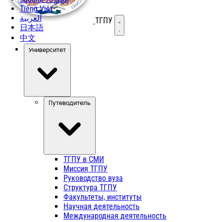
Tiếng Việt
العربية
ТГПУ
Открыть меню
日本語
中文
Университет
Путеводитель
ТГПУ в СМИ
Миссия ТГПУ
Руководство вуза
Структура ТГПУ
Факультеты, институты
Научная деятельность
Международная деятельность