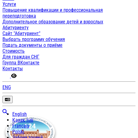
Услуги
Повышение квалификации и профессиональная
переподготовка
Дополнительное образование детей и взрослых
Абитуриенту
Сайт "Абитуриент"
Выбрать программу обучения
Подать документы о приёме
Стоимость
Для граждан СНГ
Группа ВКонтакте
Контакты
ENG
English
Қазақ тілі
Français
Polski
Забони тоҷикӣ