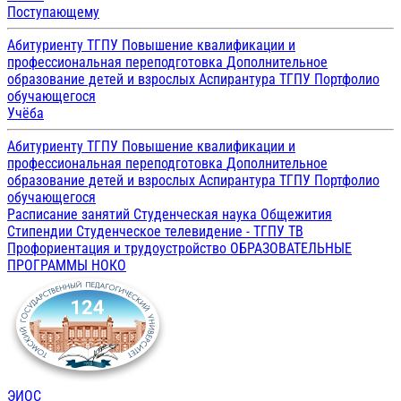
Поступающему
Абитуриенту ТГПУ
Повышение квалификации и
профессиональная переподготовка
Дополнительное
образование детей и взрослых
Аспирантура ТГПУ
Портфолио
обучающегося
Учёба
Абитуриенту ТГПУ
Повышение квалификации и
профессиональная переподготовка
Дополнительное
образование детей и взрослых
Аспирантура ТГПУ
Портфолио
обучающегося
Расписание занятий
Студенческая наука
Общежития
Стипендии
Студенческое телевидение - ТГПУ ТВ
Профориентация и трудоустройство
ОБРАЗОВАТЕЛЬНЫЕ
ПРОГРАММЫ
НОКО
ЭИОС