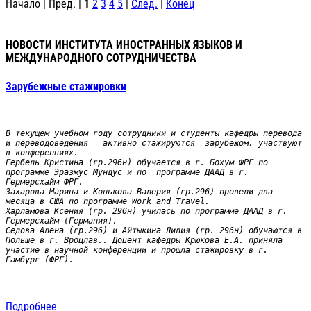
Начало | Пред. |
1
2
3
4
5
|
След.
|
Конец
НОВОСТИ ИНСТИТУТА ИНОСТРАННЫХ ЯЗЫКОВ И
МЕЖДУНАРОДНОГО СОТРУДНИЧЕСТВА
Зарубежные стажировки
В текущем учебном году сотрудники и студенты кафедры перевода 
и переводоведения   активно стажируются  зарубежом, участвуют 
в конференциях.

Гербель Кристина (гр.296н) обучается в г. Бохум ФРГ по 
программе Эразмус Мундус и по  программе ДААД в г. 
Гермерсхайм ФРГ.

Захарова Марина и Конькова Валерия (гр.296) провели два 
месяца в США по программе Work and Travel.

Харламова Ксения (гр. 296н) училась по программе ДААД в г. 
Гермерсхайм (Германия).

Седова Алена (гр.296) и Айтыкина Лилия (гр. 296н) обучаются в 
Польше в г. Вроцлав.. Доцент кафедры Крюкова Е.А. приняла 
участие в научной конференции и прошла стажировку в г. 
Гамбург (ФРГ). 
Подробнее