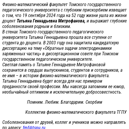
Физико-математический факультет Томского государственного
педагогического университета с глубоким прискорбием извещает
о том, что 19 сентября 2024 года на 52 году жизни ушла из жизни
доцент
Татьяна Геннадьевна Митрофанова,
и выражает глубокие
соболезнования родным и близким.
В стенах Томского государственного педагогического
университета Татьяна Геннадьевна прошла все ступени от
студента до доцента. В 2003 году она защитила кандидатскую
диссертацию на тему «Обратные задачи электродинамики
заряженных частиц» в диссертационном совете при Томском
государственном педагогическом университете.
Светлая память о Татьяне Геннадьевне Митрофановой
сохранится в сердцах выпускников, студентов и сотрудников, а
ее имя – в истории физико-математического факультета.
Татьяна Геннадьевна будет всегда для нас примером
преданности своей профессии. Мы навсегда запомним ее юмор,
необычайный оптимизм и исключительную добросовестность.
Помним. Любим. Благодарим. Скорбим
Коллектив физико-математического факультета ТГПУ
Соболезнования от друзей, коллег и учеников можно направлять
по адресу:
fmf@tspu.ru