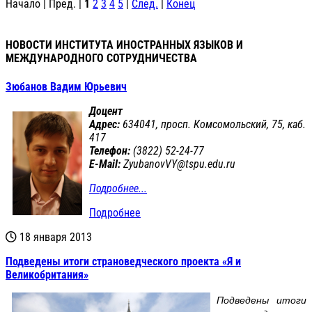
Начало | Пред. |
1
2
3
4
5
|
След.
|
Конец
НОВОСТИ ИНСТИТУТА ИНОСТРАННЫХ ЯЗЫКОВ И
МЕЖДУНАРОДНОГО СОТРУДНИЧЕСТВА
Зюбанов Вадим Юрьевич
Доцент
Адрес:
634041, просп. Комсомольский, 75, каб.
417
Телефон:
(3822) 52-24-77
E-Mail:
ZyubanovVY@tspu.
edu.ru
Подробнее...
Подробнее
18 января 2013
Подведены итоги страноведческого проекта «Я и
Великобритания»
Подведены итоги