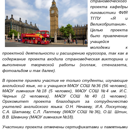
страноведческого
проекта кафедры
лингвистики ФИЯ
ТГПУ «Я и
Великобритания».
Целью проекта
было привлечение
учащейся
молодежи к
проектной деятельности и расширению кругозора, так как в
содержание проекта входила страноведческая викторина и
выполнение творческой работы (коллаж, стенгазета,
фотоальбом и так далее).
В проекте приняли участие не только студенты, изучающие
английский язык, но и учащиеся МАОУ СОШ №36 (56 человек),
МАОУ гимназия №18 (5 человек), МАОУ СОШ №4 им. И.С.
Черных (2 человека), МАОУ СОШ №40 (1 человек).
Оргкомитет проекта благодарит за сотрудничество
учителей английского языка: О.Н. Нечаеву, И.А. Лоскутову,
С.А. Шатаеву, С.Л. Лаптеву (МАОУ СОШ №36), О.Ш. Штин,
В.В. Шевнину (МАОУ гимназия №18).
Участники проекта отмечены сертификатами и памятными