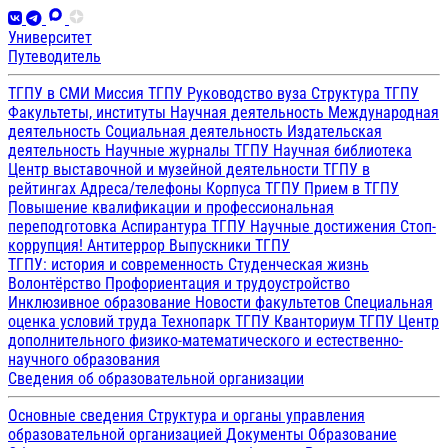
Университет
Путеводитель
ТГПУ в СМИ
Миссия ТГПУ
Руководство вуза
Структура ТГПУ
Факультеты, институты
Научная деятельность
Международная
деятельность
Социальная деятельность
Издательская
деятельность
Научные журналы ТГПУ
Научная библиотека
Центр выставочной и музейной деятельности
ТГПУ в
рейтингах
Адреса/телефоны
Корпуса ТГПУ
Прием в ТГПУ
Повышение квалификации и профессиональная
переподготовка
Аспирантура ТГПУ
Научные достижения
Стоп-
коррупция!
Антитеррор
Выпускники ТГПУ
ТГПУ: история и современность
Студенческая жизнь
Волонтёрство
Профориентация и трудоустройство
Инклюзивное образование
Новости факультетов
Специальная
оценка условий труда
Технопарк ТГПУ
Кванториум ТГПУ
Центр
дополнительного физико-математического и естественно-
научного образования
Сведения об образовательной организации
Основные сведения
Структура и органы управления
образовательной организацией
Документы
Образование