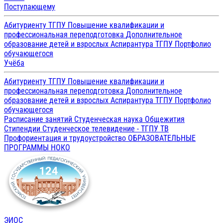
Поступающему
Абитуриенту ТГПУ
Повышение квалификации и
профессиональная переподготовка
Дополнительное
образование детей и взрослых
Аспирантура ТГПУ
Портфолио
обучающегося
Учёба
Абитуриенту ТГПУ
Повышение квалификации и
профессиональная переподготовка
Дополнительное
образование детей и взрослых
Аспирантура ТГПУ
Портфолио
обучающегося
Расписание занятий
Студенческая наука
Общежития
Стипендии
Студенческое телевидение - ТГПУ ТВ
Профориентация и трудоустройство
ОБРАЗОВАТЕЛЬНЫЕ
ПРОГРАММЫ
НОКО
ЭИОС