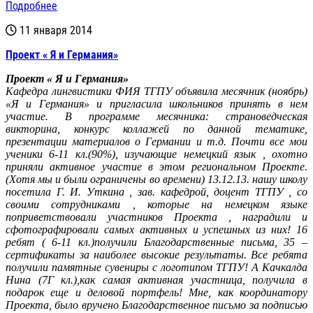
Подробнее
11 января 2014
Проект « Я и Германия»
Проект « Я и Германия»
Кафедра лингвистики ФИЯ ТГПУ объявила месячник (ноябрь)
«Я и Германия» и пригласила школьников принять в нем
участие. В программе месячника: страноведческая
викторина, конкурс коллажей по данной тематике,
презентации материалов о Германии и т.д. Почти все мои
ученики 6-11 кл.(90%), изучающие немецкий язык , охотно
приняли активное участие в этом региональном Проекте.
(Хотя мы и были ограничены во времени) 13.12.13. нашу школу
посетила Г. И. Уткина , зав. кафедрой, доцент ТГПУ , со
своими сотрудниками , которые на немецком языке
поприветствовали участников Проекта , наградили и
сфотографировали самых активных и успешных из них! 16
ребят ( 6-11 кл.)получили Благодарственные письма, 35 –
сертификаты за наиболее высокие результаты. Все ребята
получили памятные сувениры с логотипом ТГПУ! А Качкалда
Нина (7Г кл.),как самая активная участница, получила в
подарок еще и деловой портфель! Мне, как координатору
Проекта, было вручено Благодарственное письмо за подписью