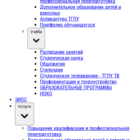
профессиональная переподготовка
Дополнительное образование детей и
взрослых
Аспирантура ТГПУ
Портфолио обучающегося
Учёба
Расписание занятий
Студенческая наука
Общежития
Стипендии
Студенческое телевидение - ТГПУ ТВ
Профориентация и трудоустройство
ОБРАЗОВАТЕЛЬНЫЕ ПРОГРАММЫ
НОКО
ЭИОС
Услуги
Повышение квалификации и профессиональная
переподготовка