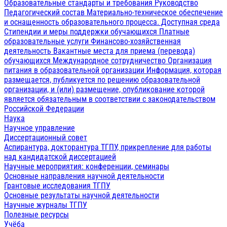
Образовательные стандарты и требования
Руководство
Педагогический состав
Материально-техническое обеспечение
и оснащенность образовательного процесса. Доступная среда
Стипендии и меры поддержки обучающихся
Платные
образовательные услуги
Финансово-хозяйственная
деятельность
Вакантные места для приема (перевода)
обучающихся
Международное сотрудничество
Организация
питания в образовательной организации
Информация, которая
размещается, публикуется по решению образовательной
организации, и (или) размещение, опубликование которой
является обязательным в соответствии с законодательством
Российской Федерации
Наука
Научное управление
Диссертационный совет
Аспирантура, докторантура ТГПУ, прикрепление для работы
над кандидатской диссертацией
Научные мероприятия: конференции, семинары
Основные направления научной деятельности
Грантовые исследования ТГПУ
Основные результаты научной деятельности
Научные журналы ТГПУ
Полезные ресурсы
Учёба