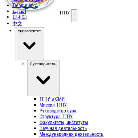
Tiếng Việt
العربية
ТГПУ
Открыть меню
日本語
中文
Университет
Путеводитель
ТГПУ в СМИ
Миссия ТГПУ
Руководство вуза
Структура ТГПУ
Факультеты, институты
Научная деятельность
Международная деятельность