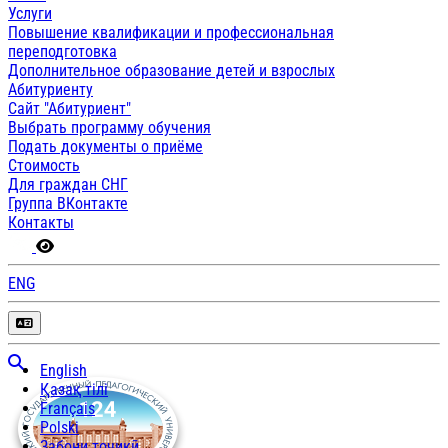
Услуги
Повышение квалификации и профессиональная
переподготовка
Дополнительное образование детей и взрослых
Абитуриенту
Сайт "Абитуриент"
Выбрать программу обучения
Подать документы о приёме
Стоимость
Для граждан СНГ
Группа ВКонтакте
Контакты
ENG
English
Қазақ тілі
Français
Polski
Забони тоҷикӣ