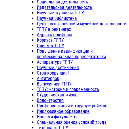
Социальная деятельность
Издательская деятельность
Научные журналы ТГПУ
Научная библиотека
Центр выставочной и музейной деятельности
ТГПУ в рейтингах
Адреса/телефоны
Корпуса ТГПУ
Прием в ТГПУ
Повышение квалификации и
профессиональная переподготовка
Аспирантура ТГПУ
Научные достижения
Стоп-коррупция!
Антитеррор
Выпускники ТГПУ
ТГПУ: история и современность
Студенческая жизнь
Волонтёрство
Профориентация и трудоустройство
Инклюзивное образование
Новости факультетов
Специальная оценка условий труда
Технопарк ТГПУ