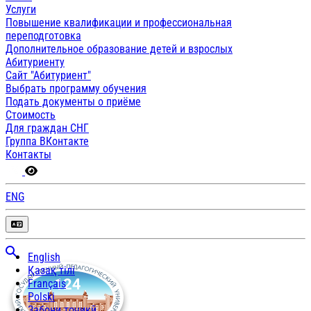
Услуги
Повышение квалификации и профессиональная
переподготовка
Дополнительное образование детей и взрослых
Абитуриенту
Сайт "Абитуриент"
Выбрать программу обучения
Подать документы о приёме
Стоимость
Для граждан СНГ
Группа ВКонтакте
Контакты
ENG
English
Қазақ тілі
Français
Polski
Забони тоҷикӣ