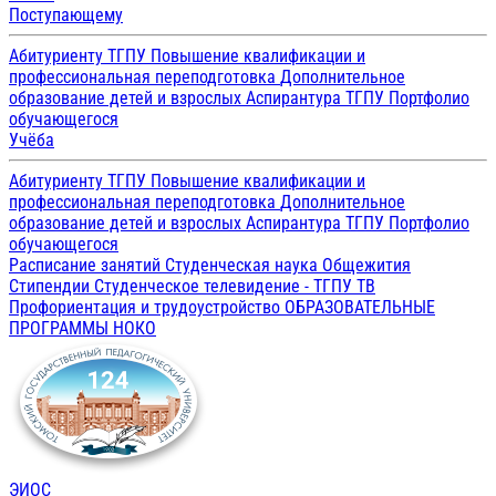
Поступающему
Абитуриенту ТГПУ
Повышение квалификации и
профессиональная переподготовка
Дополнительное
образование детей и взрослых
Аспирантура ТГПУ
Портфолио
обучающегося
Учёба
Абитуриенту ТГПУ
Повышение квалификации и
профессиональная переподготовка
Дополнительное
образование детей и взрослых
Аспирантура ТГПУ
Портфолио
обучающегося
Расписание занятий
Студенческая наука
Общежития
Стипендии
Студенческое телевидение - ТГПУ ТВ
Профориентация и трудоустройство
ОБРАЗОВАТЕЛЬНЫЕ
ПРОГРАММЫ
НОКО
ЭИОС