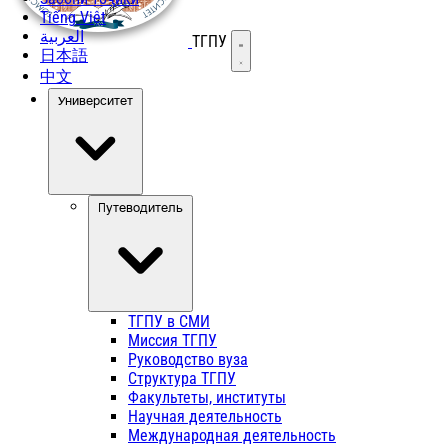
Tiếng Việt
العربية
ТГПУ
Открыть меню
日本語
中文
Университет
Путеводитель
ТГПУ в СМИ
Миссия ТГПУ
Руководство вуза
Структура ТГПУ
Факультеты, институты
Научная деятельность
Международная деятельность