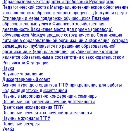
Образовательные стандарты и требования
Руководство
Педагогический состав
Материально-техническое обеспечение
и оснащенность образовательного процесса. Доступная среда
Стипендии и меры поддержки обучающихся
Платные
образовательные услуги
Финансово-хозяйственная
деятельность
Вакантные места для приема (перевода)
обучающихся
Международное сотрудничество
Организация
питания в образовательной организации
Информация, которая
размещается, публикуется по решению образовательной
организации, и (или) размещение, опубликование которой
является обязательным в соответствии с законодательством
Российской Федерации
Наука
Научное управление
Диссертационный совет
Аспирантура, докторантура ТГПУ, прикрепление для работы
над кандидатской диссертацией
Научные мероприятия: конференции, семинары
Основные направления научной деятельности
Грантовые исследования ТГПУ
Основные результаты научной деятельности
Научные журналы ТГПУ
Полезные ресурсы
Учёба