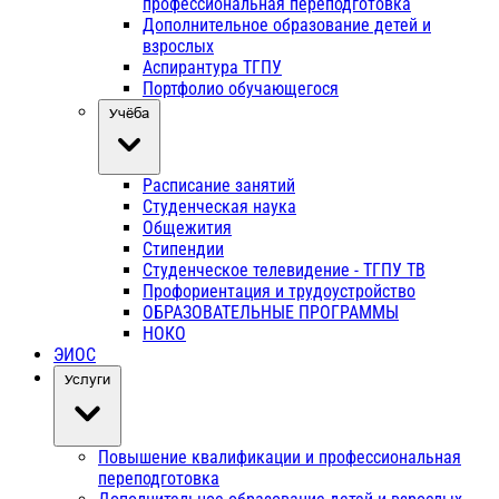
профессиональная переподготовка
Дополнительное образование детей и
взрослых
Аспирантура ТГПУ
Портфолио обучающегося
Учёба
Расписание занятий
Студенческая наука
Общежития
Стипендии
Студенческое телевидение - ТГПУ ТВ
Профориентация и трудоустройство
ОБРАЗОВАТЕЛЬНЫЕ ПРОГРАММЫ
НОКО
ЭИОС
Услуги
Повышение квалификации и профессиональная
переподготовка