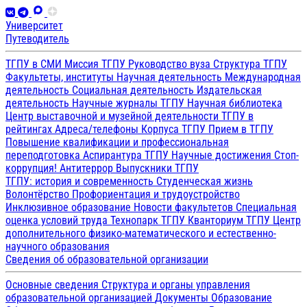
Университет
Путеводитель
ТГПУ в СМИ
Миссия ТГПУ
Руководство вуза
Структура ТГПУ
Факультеты, институты
Научная деятельность
Международная
деятельность
Социальная деятельность
Издательская
деятельность
Научные журналы ТГПУ
Научная библиотека
Центр выставочной и музейной деятельности
ТГПУ в
рейтингах
Адреса/телефоны
Корпуса ТГПУ
Прием в ТГПУ
Повышение квалификации и профессиональная
переподготовка
Аспирантура ТГПУ
Научные достижения
Стоп-
коррупция!
Антитеррор
Выпускники ТГПУ
ТГПУ: история и современность
Студенческая жизнь
Волонтёрство
Профориентация и трудоустройство
Инклюзивное образование
Новости факультетов
Специальная
оценка условий труда
Технопарк ТГПУ
Кванториум ТГПУ
Центр
дополнительного физико-математического и естественно-
научного образования
Сведения об образовательной организации
Основные сведения
Структура и органы управления
образовательной организацией
Документы
Образование