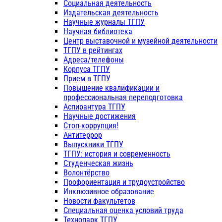
Социальная деятельность
Издательская деятельность
Научные журналы ТГПУ
Научная библиотека
Центр выставочной и музейной деятельности
ТГПУ в рейтингах
Адреса/телефоны
Корпуса ТГПУ
Прием в ТГПУ
Повышение квалификации и
профессиональная переподготовка
Аспирантура ТГПУ
Научные достижения
Стоп-коррупция!
Антитеррор
Выпускники ТГПУ
ТГПУ: история и современность
Студенческая жизнь
Волонтёрство
Профориентация и трудоустройство
Инклюзивное образование
Новости факультетов
Специальная оценка условий труда
Технопарк ТГПУ