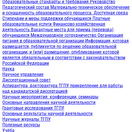
Образовательные стандарты и требования
Руководство
Педагогический состав
Материально-техническое обеспечение
и оснащенность образовательного процесса. Доступная среда
Стипендии и меры поддержки обучающихся
Платные
образовательные услуги
Финансово-хозяйственная
деятельность
Вакантные места для приема (перевода)
обучающихся
Международное сотрудничество
Организация
питания в образовательной организации
Информация, которая
размещается, публикуется по решению образовательной
организации, и (или) размещение, опубликование которой
является обязательным в соответствии с законодательством
Российской Федерации
Наука
Научное управление
Диссертационный совет
Аспирантура, докторантура ТГПУ, прикрепление для работы
над кандидатской диссертацией
Научные мероприятия: конференции, семинары
Основные направления научной деятельности
Грантовые исследования ТГПУ
Основные результаты научной деятельности
Научные журналы ТГПУ
Полезные ресурсы
Учёба