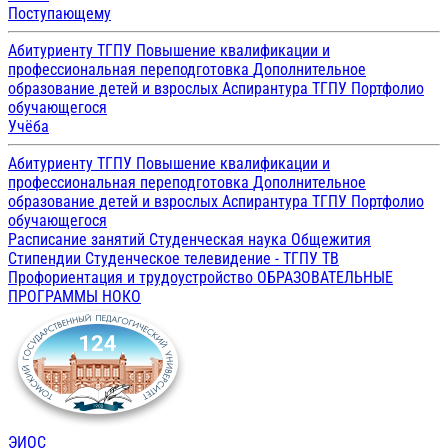
Поступающему
Абитуриенту ТГПУ
Повышение квалификации и
профессиональная переподготовка
Дополнительное
образование детей и взрослых
Аспирантура ТГПУ
Портфолио
обучающегося
Учёба
Абитуриенту ТГПУ
Повышение квалификации и
профессиональная переподготовка
Дополнительное
образование детей и взрослых
Аспирантура ТГПУ
Портфолио
обучающегося
Расписание занятий
Студенческая наука
Общежития
Стипендии
Студенческое телевидение - ТГПУ ТВ
Профориентация и трудоустройство
ОБРАЗОВАТЕЛЬНЫЕ
ПРОГРАММЫ
НОКО
ЭИОС