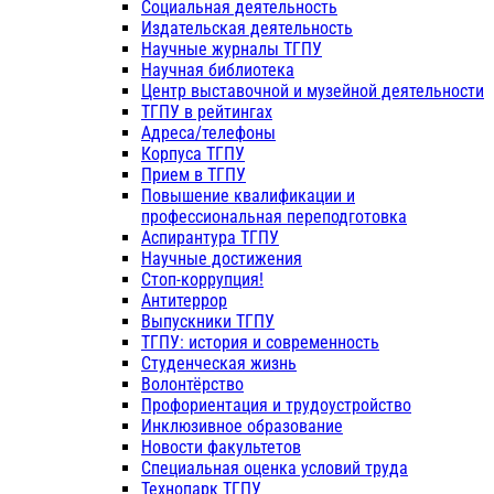
Социальная деятельность
Издательская деятельность
Научные журналы ТГПУ
Научная библиотека
Центр выставочной и музейной деятельности
ТГПУ в рейтингах
Адреса/телефоны
Корпуса ТГПУ
Прием в ТГПУ
Повышение квалификации и
профессиональная переподготовка
Аспирантура ТГПУ
Научные достижения
Стоп-коррупция!
Антитеррор
Выпускники ТГПУ
ТГПУ: история и современность
Студенческая жизнь
Волонтёрство
Профориентация и трудоустройство
Инклюзивное образование
Новости факультетов
Специальная оценка условий труда
Технопарк ТГПУ