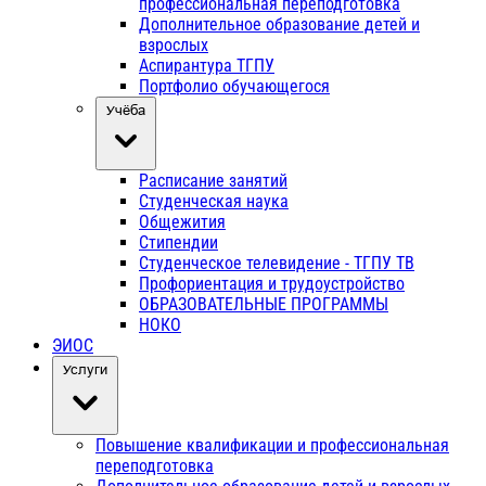
профессиональная переподготовка
Дополнительное образование детей и
взрослых
Аспирантура ТГПУ
Портфолио обучающегося
Учёба
Расписание занятий
Студенческая наука
Общежития
Стипендии
Студенческое телевидение - ТГПУ ТВ
Профориентация и трудоустройство
ОБРАЗОВАТЕЛЬНЫЕ ПРОГРАММЫ
НОКО
ЭИОС
Услуги
Повышение квалификации и профессиональная
переподготовка