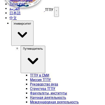
Tiếng Việt
العربية
ТГПУ
Открыть меню
日本語
中文
Университет
Путеводитель
ТГПУ в СМИ
Миссия ТГПУ
Руководство вуза
Структура ТГПУ
Факультеты, институты
Научная деятельность
Международная деятельность