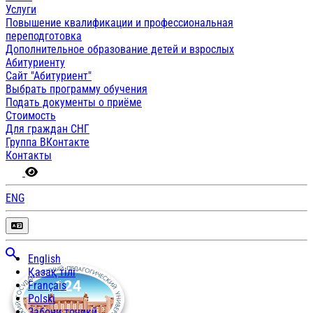
Услуги
Повышение квалификации и профессиональная
переподготовка
Дополнительное образование детей и взрослых
Абитуриенту
Сайт "Абитуриент"
Выбрать программу обучения
Подать документы о приёме
Стоимость
Для граждан СНГ
Группа ВКонтакте
Контакты
ENG
English
Қазақ тілі
Français
Polski
Забони тоҷикӣ