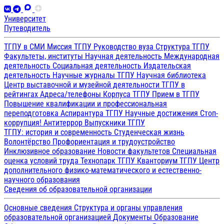
Университет
Путеводитель
ТГПУ в СМИ
Миссия ТГПУ
Руководство вуза
Структура ТГПУ
Факультеты, институты
Научная деятельность
Международная
деятельность
Социальная деятельность
Издательская
деятельность
Научные журналы ТГПУ
Научная библиотека
Центр выставочной и музейной деятельности
ТГПУ в
рейтингах
Адреса/телефоны
Корпуса ТГПУ
Прием в ТГПУ
Повышение квалификации и профессиональная
переподготовка
Аспирантура ТГПУ
Научные достижения
Стоп-
коррупция!
Антитеррор
Выпускники ТГПУ
ТГПУ: история и современность
Студенческая жизнь
Волонтёрство
Профориентация и трудоустройство
Инклюзивное образование
Новости факультетов
Специальная
оценка условий труда
Технопарк ТГПУ
Кванториум ТГПУ
Центр
дополнительного физико-математического и естественно-
научного образования
Сведения об образовательной организации
Основные сведения
Структура и органы управления
образовательной организацией
Документы
Образование