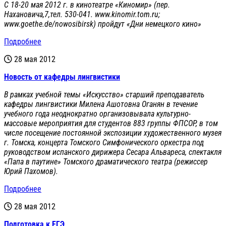
C 18-20 мая 2012 г. в кинотеатре «Киномир» (пер.
Нахановича,7,тел. 530-041. www.kinomir.tom.ru;
www.goethe.de/nowosibirsk) пройдут «Дни немецкого кино»
Подробнее
28 мая 2012
Новость от кафедры лингвистики
В рамках учебной темы «Искусство» старший преподаватель
кафедры лингвистики Милена Ашотовна Оганян в течение
учебного года неоднократно организовывала культурно-
массовые мероприятия для студентов 883
группы ФП
C
ОР, в том
числе посещение постоянной экспозиции художественного музея
г. Томска, концерта Томского Симфонического оркестра под
руководством испанского дирижера Сесара Альвареса, спектакля
«Папа в паутине» Томского драматического театра (режиссер
Юрий Пахомов).
Подробнее
28 мая 2012
Подготовка к ЕГЭ