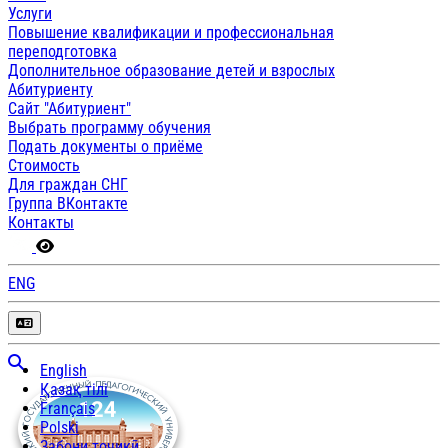
Услуги
Повышение квалификации и профессиональная
переподготовка
Дополнительное образование детей и взрослых
Абитуриенту
Сайт "Абитуриент"
Выбрать программу обучения
Подать документы о приёме
Стоимость
Для граждан СНГ
Группа ВКонтакте
Контакты
ENG
English
Қазақ тілі
Français
Polski
Забони тоҷикӣ