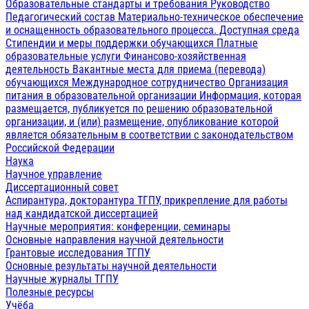
Образовательные стандарты и требования
Руководство
Педагогический состав
Материально-техническое обеспечение
и оснащенность образовательного процесса. Доступная среда
Стипендии и меры поддержки обучающихся
Платные
образовательные услуги
Финансово-хозяйственная
деятельность
Вакантные места для приема (перевода)
обучающихся
Международное сотрудничество
Организация
питания в образовательной организации
Информация, которая
размещается, публикуется по решению образовательной
организации, и (или) размещение, опубликование которой
является обязательным в соответствии с законодательством
Российской Федерации
Наука
Научное управление
Диссертационный совет
Аспирантура, докторантура ТГПУ, прикрепление для работы
над кандидатской диссертацией
Научные мероприятия: конференции, семинары
Основные направления научной деятельности
Грантовые исследования ТГПУ
Основные результаты научной деятельности
Научные журналы ТГПУ
Полезные ресурсы
Учёба