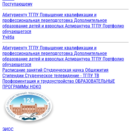
Поступающему
Абитуриенту ТГПУ
Повышение квалификации и
профессиональная переподготовка
Дополнительное
образование детей и взрослых
Аспирантура ТГПУ
Портфолио
обучающегося
Учёба
Абитуриенту ТГПУ
Повышение квалификации и
профессиональная переподготовка
Дополнительное
образование детей и взрослых
Аспирантура ТГПУ
Портфолио
обучающегося
Расписание занятий
Студенческая наука
Общежития
Стипендии
Студенческое телевидение - ТГПУ ТВ
Профориентация и трудоустройство
ОБРАЗОВАТЕЛЬНЫЕ
ПРОГРАММЫ
НОКО
ЭИОС