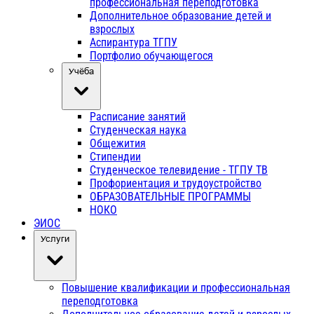
профессиональная переподготовка
Дополнительное образование детей и
взрослых
Аспирантура ТГПУ
Портфолио обучающегося
Учёба
Расписание занятий
Студенческая наука
Общежития
Стипендии
Студенческое телевидение - ТГПУ ТВ
Профориентация и трудоустройство
ОБРАЗОВАТЕЛЬНЫЕ ПРОГРАММЫ
НОКО
ЭИОС
Услуги
Повышение квалификации и профессиональная
переподготовка