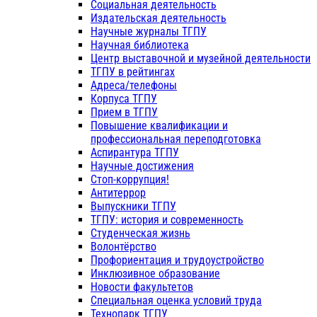
Социальная деятельность
Издательская деятельность
Научные журналы ТГПУ
Научная библиотека
Центр выставочной и музейной деятельности
ТГПУ в рейтингах
Адреса/телефоны
Корпуса ТГПУ
Прием в ТГПУ
Повышение квалификации и
профессиональная переподготовка
Аспирантура ТГПУ
Научные достижения
Стоп-коррупция!
Антитеррор
Выпускники ТГПУ
ТГПУ: история и современность
Студенческая жизнь
Волонтёрство
Профориентация и трудоустройство
Инклюзивное образование
Новости факультетов
Специальная оценка условий труда
Технопарк ТГПУ