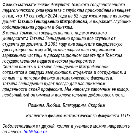
Физико-математический факультет Томского государственного
педагогического университета с глубоким прискорбием извещает
о том, что 19 сентября 2024 года на 52 году жизни ушла из жизни
доцент
Татьяна Геннадьевна Митрофанова,
и выражает глубокие
соболезнования родным и близким.
В стенах Томского государственного педагогического
университета Татьяна Геннадьевна прошла все ступени от
студента до доцента. В 2003 году она защитила кандидатскую
диссертацию на тему «Обратные задачи электродинамики
заряженных частиц» в диссертационном совете при Томском
государственном педагогическом университете.
Светлая память о Татьяне Геннадьевне Митрофановой
сохранится в сердцах выпускников, студентов и сотрудников, а
ее имя – в истории физико-математического факультета.
Татьяна Геннадьевна будет всегда для нас примером
преданности своей профессии. Мы навсегда запомним ее юмор,
необычайный оптимизм и исключительную добросовестность.
Помним. Любим. Благодарим. Скорбим
Коллектив физико-математического факультета ТГПУ
Соболезнования от друзей, коллег и учеников можно направлять
по адресу:
fmf@tspu.ru