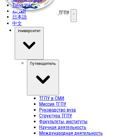
Tiếng Việt
العربية
ТГПУ
Открыть меню
日本語
中文
Университет
Путеводитель
ТГПУ в СМИ
Миссия ТГПУ
Руководство вуза
Структура ТГПУ
Факультеты, институты
Научная деятельность
Международная деятельность