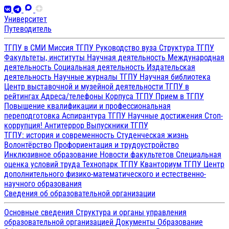
Университет
Путеводитель
ТГПУ в СМИ
Миссия ТГПУ
Руководство вуза
Структура ТГПУ
Факультеты, институты
Научная деятельность
Международная
деятельность
Социальная деятельность
Издательская
деятельность
Научные журналы ТГПУ
Научная библиотека
Центр выставочной и музейной деятельности
ТГПУ в
рейтингах
Адреса/телефоны
Корпуса ТГПУ
Прием в ТГПУ
Повышение квалификации и профессиональная
переподготовка
Аспирантура ТГПУ
Научные достижения
Стоп-
коррупция!
Антитеррор
Выпускники ТГПУ
ТГПУ: история и современность
Студенческая жизнь
Волонтёрство
Профориентация и трудоустройство
Инклюзивное образование
Новости факультетов
Специальная
оценка условий труда
Технопарк ТГПУ
Кванториум ТГПУ
Центр
дополнительного физико-математического и естественно-
научного образования
Сведения об образовательной организации
Основные сведения
Структура и органы управления
образовательной организацией
Документы
Образование