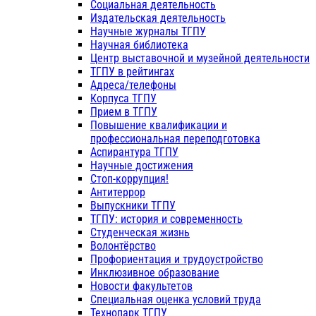
Социальная деятельность
Издательская деятельность
Научные журналы ТГПУ
Научная библиотека
Центр выставочной и музейной деятельности
ТГПУ в рейтингах
Адреса/телефоны
Корпуса ТГПУ
Прием в ТГПУ
Повышение квалификации и
профессиональная переподготовка
Аспирантура ТГПУ
Научные достижения
Стоп-коррупция!
Антитеррор
Выпускники ТГПУ
ТГПУ: история и современность
Студенческая жизнь
Волонтёрство
Профориентация и трудоустройство
Инклюзивное образование
Новости факультетов
Специальная оценка условий труда
Технопарк ТГПУ