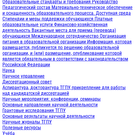
Образовательные стандарты и требования
Руководство
Педагогический состав
Материально-техническое обеспечение
и оснащенность образовательного процесса. Доступная среда
Стипендии и меры поддержки обучающихся
Платные
образовательные услуги
Финансово-хозяйственная
деятельность
Вакантные места для приема (перевода)
обучающихся
Международное сотрудничество
Организация
питания в образовательной организации
Информация, которая
размещается, публикуется по решению образовательной
организации, и (или) размещение, опубликование которой
является обязательным в соответствии с законодательством
Российской Федерации
Наука
Научное управление
Диссертационный совет
Аспирантура, докторантура ТГПУ, прикрепление для работы
над кандидатской диссертацией
Научные мероприятия: конференции, семинары
Основные направления научной деятельности
Грантовые исследования ТГПУ
Основные результаты научной деятельности
Научные журналы ТГПУ
Полезные ресурсы
Учёба