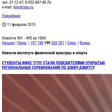
тел. 31-12-47, 8-952-887-48-76:
е-mail:
klio@tspu.ru
Подробнее
11 февраля 2015
Новости 991 - 995 из 1004
Начало
|
Пред.
|
197
198
199
200
201
|
След.
|
Конец
Новости института физической культуры и спорта
СТУДЕНТЫ ИФКС ТГПУ СТАЛИ ПОБЕДИТЕЛЯМИ ОТКРЫТЫХ
РЕГИОНАЛЬНЫХ СОРЕВНОВАНИЙ ПО ДЖИУ-ДЖИТСУ