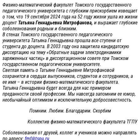
Физико-математический факультет Томского государственного
педагогического университета с глубоким прискорбием извещает
о том, что 19 сентября 2024 года на 52 году жизни ушла из жизни
доцент
Татьяна Геннадьевна Митрофанова,
и выражает глубокие
соболезнования родным и близким.
В стенах Томского государственного педагогического
университета Татьяна Геннадьевна прошла все ступени от
студента до доцента. В 2003 году она защитила кандидатскую
диссертацию на тему «Обратные задачи электродинамики
заряженных частиц» в диссертационном совете при Томском
государственном педагогическом университете.
Светлая память о Татьяне Геннадьевне Митрофановой
сохранится в сердцах выпускников, студентов и сотрудников, а
ее имя – в истории физико-математического факультета.
Татьяна Геннадьевна будет всегда для нас примером
преданности своей профессии. Мы навсегда запомним ее юмор,
необычайный оптимизм и исключительную добросовестность.
Помним. Любим. Благодарим. Скорбим
Коллектив физико-математического факультета ТГПУ
Соболезнования от друзей, коллег и учеников можно направлять
по адресу:
fmf@tspu.ru