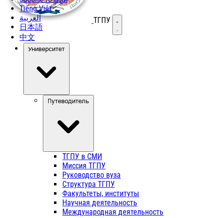
Tiếng Việt
العربية
ТГПУ
Открыть меню
日本語
中文
Университет
Путеводитель
ТГПУ в СМИ
Миссия ТГПУ
Руководство вуза
Структура ТГПУ
Факультеты, институты
Научная деятельность
Международная деятельность