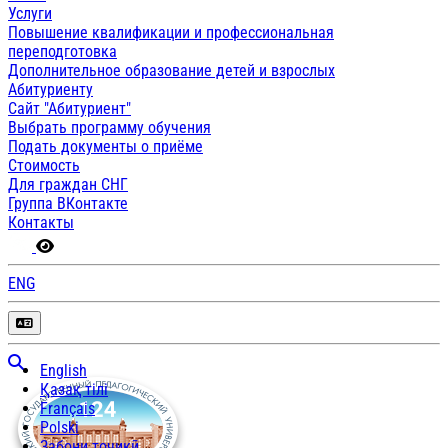
Услуги
Повышение квалификации и профессиональная
переподготовка
Дополнительное образование детей и взрослых
Абитуриенту
Сайт "Абитуриент"
Выбрать программу обучения
Подать документы о приёме
Стоимость
Для граждан СНГ
Группа ВКонтакте
Контакты
ENG
English
Қазақ тілі
Français
Polski
Забони тоҷикӣ