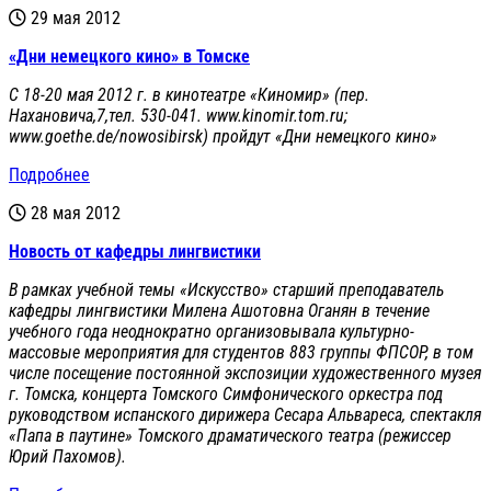
29 мая 2012
«Дни немецкого кино» в Томске
C 18-20 мая 2012 г. в кинотеатре «Киномир» (пер.
Нахановича,7,тел. 530-041. www.kinomir.tom.ru;
www.goethe.de/nowosibirsk) пройдут «Дни немецкого кино»
Подробнее
28 мая 2012
Новость от кафедры лингвистики
В рамках учебной темы «Искусство» старший преподаватель
кафедры лингвистики Милена Ашотовна Оганян в течение
учебного года неоднократно организовывала культурно-
массовые мероприятия для студентов 883
группы ФП
C
ОР, в том
числе посещение постоянной экспозиции художественного музея
г. Томска, концерта Томского Симфонического оркестра под
руководством испанского дирижера Сесара Альвареса, спектакля
«Папа в паутине» Томского драматического театра (режиссер
Юрий Пахомов).