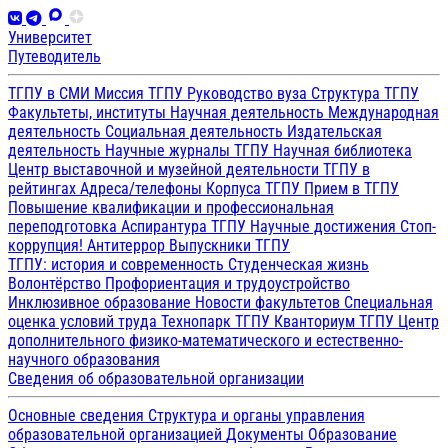
Университет
Путеводитель
ТГПУ в СМИ
Миссия ТГПУ
Руководство вуза
Структура ТГПУ
Факультеты, институты
Научная деятельность
Международная
деятельность
Социальная деятельность
Издательская
деятельность
Научные журналы ТГПУ
Научная библиотека
Центр выставочной и музейной деятельности
ТГПУ в
рейтингах
Адреса/телефоны
Корпуса ТГПУ
Прием в ТГПУ
Повышение квалификации и профессиональная
переподготовка
Аспирантура ТГПУ
Научные достижения
Стоп-
коррупция!
Антитеррор
Выпускники ТГПУ
ТГПУ: история и современность
Студенческая жизнь
Волонтёрство
Профориентация и трудоустройство
Инклюзивное образование
Новости факультетов
Специальная
оценка условий труда
Технопарк ТГПУ
Кванториум ТГПУ
Центр
дополнительного физико-математического и естественно-
научного образования
Сведения об образовательной организации
Основные сведения
Структура и органы управления
образовательной организацией
Документы
Образование