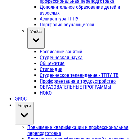
профессиональная переподготовка
Дополнительное образование детей и
взрослых
Аспирантура ТГПУ
Портфолио обучающегося
Учёба
Расписание занятий
Студенческая наука
Общежития
Стипендии
Студенческое телевидение - ТГПУ ТВ
Профориентация и трудоустройство
ОБРАЗОВАТЕЛЬНЫЕ ПРОГРАММЫ
НОКО
ЭИОС
Услуги
Повышение квалификации и профессиональная
переподготовка