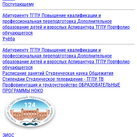
Поступающему
Абитуриенту ТГПУ
Повышение квалификации и
профессиональная переподготовка
Дополнительное
образование детей и взрослых
Аспирантура ТГПУ
Портфолио
обучающегося
Учёба
Абитуриенту ТГПУ
Повышение квалификации и
профессиональная переподготовка
Дополнительное
образование детей и взрослых
Аспирантура ТГПУ
Портфолио
обучающегося
Расписание занятий
Студенческая наука
Общежития
Стипендии
Студенческое телевидение - ТГПУ ТВ
Профориентация и трудоустройство
ОБРАЗОВАТЕЛЬНЫЕ
ПРОГРАММЫ
НОКО
ЭИОС