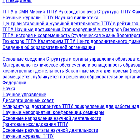
Путеводитель
ТГПУ в СМИ
Миссия ТГПУ
Руководство вуза
Структура ТГПУ
Фак
Научные журналы ТГПУ
Научная библиотека
Центр выставочной и музейной деятельности
ТГПУ в рейтингах
ТГПУ
Научные достижения
Стоп-коррупция!
Антитеррор
Выпуск
ТГПУ: история и современность
Студенческая жизнь
Волонтёрс
Технопарк ТГПУ
Кванториум ТГПУ
Центр дополнительного физик
Сведения об образовательной организации
Основные сведения
Структура и органы управления образоват
Материально-техническое обеспечение и оснащенность образов
хозяйственная деятельность
Вакантные места для приема (пе
размещается, публикуется по решению образовательной организ
Федерации
Наука
Научное управление
Диссертационный совет
Аспирантура, докторантура ТГПУ, прикрепление для работы на
Научные мероприятия: конференции, семинары
Основные направления научной деятельности
Грантовые исследования ТГПУ
Основные результаты научной деятельности
Научные журналы ТГПУ