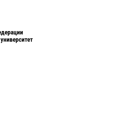
едерации
 университет