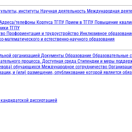
ультеты, институты
Научная деятельность
Международная деят
Адреса/телефоны
Корпуса ТГПУ
Прием в ТГПУ
Повышение квалиф
ники ТГПУ
тво
Профориентация и трудоустройство
Инклюзивное образован
о-математического и естественно-научного образования
ельной организацией
Документы
Образование
Образовательные с
ательного процесса. Доступная среда
Стипендии и меры подде
ревода) обучающихся
Международное сотрудничество
Организаци
ации, и (или) размещение, опубликование которой является обя
д кандидатской диссертацией