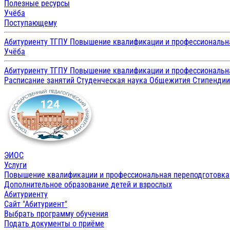
Полезные ресурсы
Учёба
Поступающему
Абитуриенту ТГПУ
Повышение квалификации и профессиональн
Учёба
Абитуриенту ТГПУ
Повышение квалификации и профессиональн
Расписание занятий
Студенческая наука
Общежития
Стипенди
ЭИОС
Услуги
Повышение квалификации и профессиональная переподготовка
Дополнительное образование детей и взрослых
Абитуриенту
Сайт "Абитуриент"
Выбрать программу обучения
Подать документы о приёме