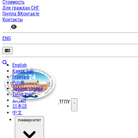
Стоимость
Для граждан СНГ
Группа ВКонтакте
Контакты
ENG
English
Қазақ тілі
Français
Polski
Забони тоҷикӣ
Tiếng Việt
العربية
ТГПУ
Открыть меню
日本語
中文
Университет