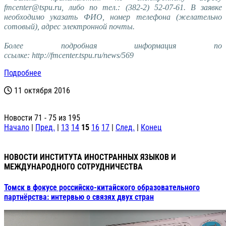
fmcenter@tspu.ru, либо по тел.: (382-2) 52-07-61. В заявке
необходимо указать ФИО, номер телефона (желательно
сотовый), адрес электронной почты.
Более подробная информация по
ссылке:
http://fmcenter.tspu.ru/news/569
Подробнее
11 октября 2016
Новости 71 - 75 из 195
Начало
|
Пред.
|
13
14
15
16
17
|
След.
|
Конец
НОВОСТИ ИНСТИТУТА ИНОСТРАННЫХ ЯЗЫКОВ И
МЕЖДУНАРОДНОГО СОТРУДНИЧЕСТВА
Томск в фокусе российско‑китайского образовательного
партнёрства: интервью о связях двух стран