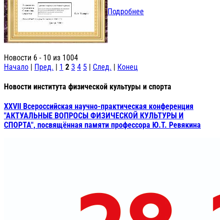
Подробнее
Новости 6 - 10 из 1004
Начало
|
Пред.
|
1
2
3
4
5
|
След.
|
Конец
Новости института физической культуры и спорта
XXVII Всероссийская научно-практическая конференция
"АКТУАЛЬНЫЕ ВОПРОСЫ ФИЗИЧЕСКОЙ КУЛЬТУРЫ И
СПОРТА", посвящённая памяти профессора Ю.Т. Ревякина