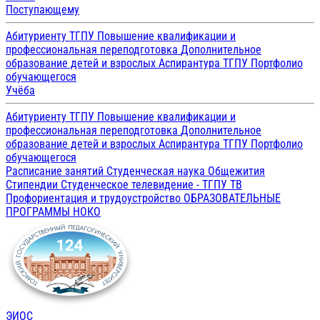
Поступающему
Абитуриенту ТГПУ
Повышение квалификации и
профессиональная переподготовка
Дополнительное
образование детей и взрослых
Аспирантура ТГПУ
Портфолио
обучающегося
Учёба
Абитуриенту ТГПУ
Повышение квалификации и
профессиональная переподготовка
Дополнительное
образование детей и взрослых
Аспирантура ТГПУ
Портфолио
обучающегося
Расписание занятий
Студенческая наука
Общежития
Стипендии
Студенческое телевидение - ТГПУ ТВ
Профориентация и трудоустройство
ОБРАЗОВАТЕЛЬНЫЕ
ПРОГРАММЫ
НОКО
ЭИОС