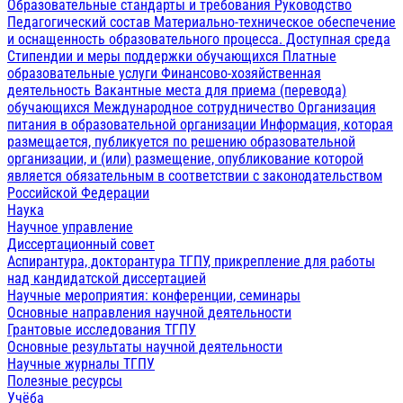
Образовательные стандарты и требования
Руководство
Педагогический состав
Материально-техническое обеспечение
и оснащенность образовательного процесса. Доступная среда
Стипендии и меры поддержки обучающихся
Платные
образовательные услуги
Финансово-хозяйственная
деятельность
Вакантные места для приема (перевода)
обучающихся
Международное сотрудничество
Организация
питания в образовательной организации
Информация, которая
размещается, публикуется по решению образовательной
организации, и (или) размещение, опубликование которой
является обязательным в соответствии с законодательством
Российской Федерации
Наука
Научное управление
Диссертационный совет
Аспирантура, докторантура ТГПУ, прикрепление для работы
над кандидатской диссертацией
Научные мероприятия: конференции, семинары
Основные направления научной деятельности
Грантовые исследования ТГПУ
Основные результаты научной деятельности
Научные журналы ТГПУ
Полезные ресурсы
Учёба