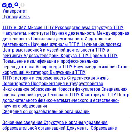
Университет
Путеводитель
ТГПУ в СМИ
Миссия ТГПУ
Руководство вуза
Структура ТГПУ
Факультеты, институты
Научная деятельность
Международная
деятельность
Социальная деятельность
Издательская
деятельность
Научные журналы ТГПУ
Научная библиотека
Центр выставочной и музейной деятельности
ТГПУ в
рейтингах
Адреса/телефоны
Корпуса ТГПУ
Прием в ТГПУ
Повышение квалификации и профессиональная
переподготовка
Аспирантура ТГПУ
Научные достижения
Стоп-
коррупция!
Антитеррор
Выпускники ТГПУ
ТГПУ: история и современность
Студенческая жизнь
Волонтёрство
Профориентация и трудоустройство
Инклюзивное образование
Новости факультетов
Специальная
оценка условий труда
Технопарк ТГПУ
Кванториум ТГПУ
Центр
дополнительного физико-математического и естественно-
научного образования
Сведения об образовательной организации
Основные сведения
Структура и органы управления
образовательной организацией
Документы
Образование