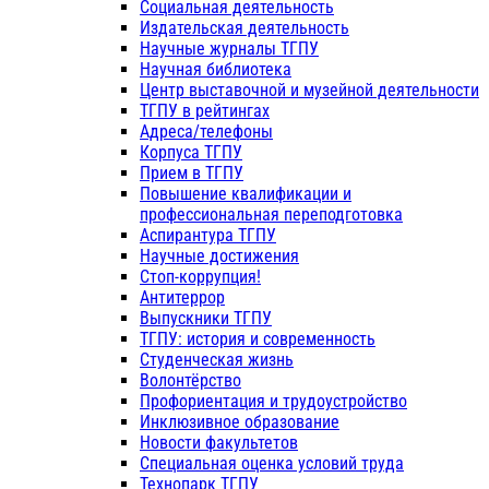
Социальная деятельность
Издательская деятельность
Научные журналы ТГПУ
Научная библиотека
Центр выставочной и музейной деятельности
ТГПУ в рейтингах
Адреса/телефоны
Корпуса ТГПУ
Прием в ТГПУ
Повышение квалификации и
профессиональная переподготовка
Аспирантура ТГПУ
Научные достижения
Стоп-коррупция!
Антитеррор
Выпускники ТГПУ
ТГПУ: история и современность
Студенческая жизнь
Волонтёрство
Профориентация и трудоустройство
Инклюзивное образование
Новости факультетов
Специальная оценка условий труда
Технопарк ТГПУ