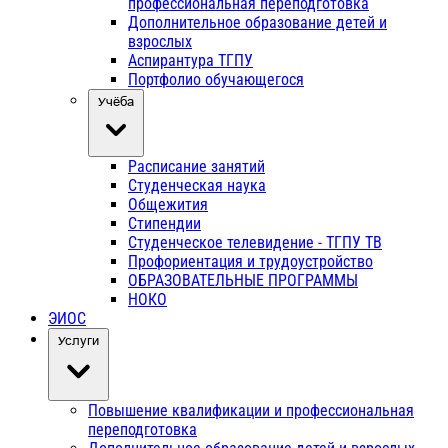
профессиональная переподготовка
Дополнительное образование детей и
взрослых
Аспирантура ТГПУ
Портфолио обучающегося
Учёба
Расписание занятий
Студенческая наука
Общежития
Стипендии
Студенческое телевидение - ТГПУ ТВ
Профориентация и трудоустройство
ОБРАЗОВАТЕЛЬНЫЕ ПРОГРАММЫ
НОКО
ЭИОС
Услуги
Повышение квалификации и профессиональная
переподготовка