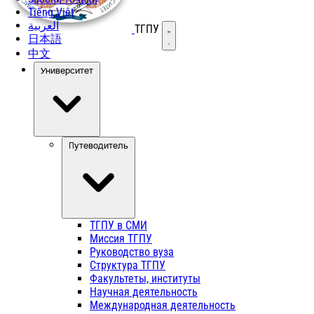
Tiếng Việt
العربية
ТГПУ
Открыть меню
日本語
中文
Университет
Путеводитель
ТГПУ в СМИ
Миссия ТГПУ
Руководство вуза
Структура ТГПУ
Факультеты, институты
Научная деятельность
Международная деятельность