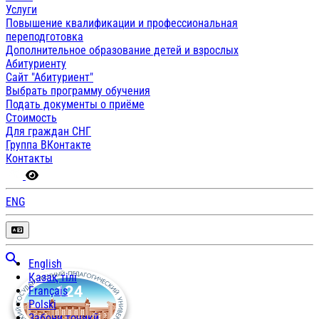
Услуги
Повышение квалификации и профессиональная
переподготовка
Дополнительное образование детей и взрослых
Абитуриенту
Сайт "Абитуриент"
Выбрать программу обучения
Подать документы о приёме
Стоимость
Для граждан СНГ
Группа ВКонтакте
Контакты
ENG
English
Қазақ тілі
Français
Polski
Забони тоҷикӣ