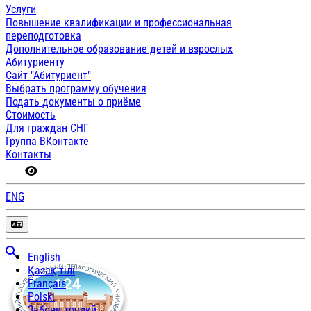
Услуги
Повышение квалификации и профессиональная
переподготовка
Дополнительное образование детей и взрослых
Абитуриенту
Сайт "Абитуриент"
Выбрать программу обучения
Подать документы о приёме
Стоимость
Для граждан СНГ
Группа ВКонтакте
Контакты
ENG
English
Қазақ тілі
Français
Polski
Забони тоҷикӣ