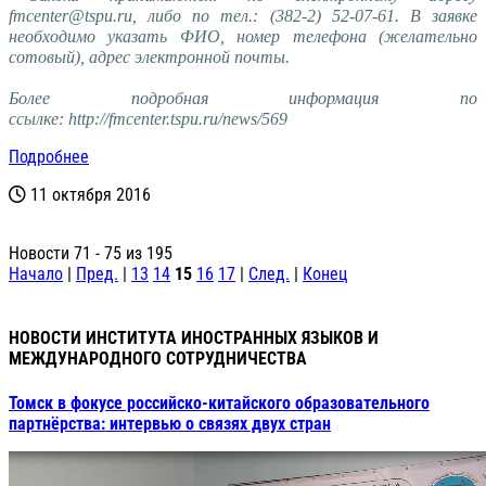
fmcenter@tspu.ru, либо по тел.: (382-2) 52-07-61. В заявке
необходимо указать ФИО, номер телефона (желательно
сотовый), адрес электронной почты.
Более подробная информация по
ссылке:
http://fmcenter.tspu.ru/news/569
Подробнее
11 октября 2016
Новости 71 - 75 из 195
Начало
|
Пред.
|
13
14
15
16
17
|
След.
|
Конец
НОВОСТИ ИНСТИТУТА ИНОСТРАННЫХ ЯЗЫКОВ И
МЕЖДУНАРОДНОГО СОТРУДНИЧЕСТВА
Томск в фокусе российско‑китайского образовательного
партнёрства: интервью о связях двух стран