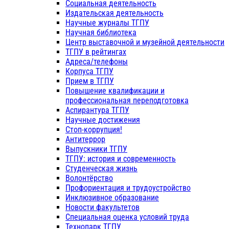
Социальная деятельность
Издательская деятельность
Научные журналы ТГПУ
Научная библиотека
Центр выставочной и музейной деятельности
ТГПУ в рейтингах
Адреса/телефоны
Корпуса ТГПУ
Прием в ТГПУ
Повышение квалификации и
профессиональная переподготовка
Аспирантура ТГПУ
Научные достижения
Стоп-коррупция!
Антитеррор
Выпускники ТГПУ
ТГПУ: история и современность
Студенческая жизнь
Волонтёрство
Профориентация и трудоустройство
Инклюзивное образование
Новости факультетов
Специальная оценка условий труда
Технопарк ТГПУ