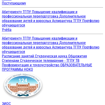
Поступающему
Абитуриенту ТГПУ
Повышение квалификации и
профессиональная переподготовка
Дополнительное
образование детей и взрослых
Аспирантура ТГПУ
Портфолио
обучающегося
Учёба
Абитуриенту ТГПУ
Повышение квалификации и
профессиональная переподготовка
Дополнительное
образование детей и взрослых
Аспирантура ТГПУ
Портфолио
обучающегося
Расписание занятий
Студенческая наука
Общежития
Стипендии
Студенческое телевидение - ТГПУ ТВ
Профориентация и трудоустройство
ОБРАЗОВАТЕЛЬНЫЕ
ПРОГРАММЫ
НОКО
ЭИОС