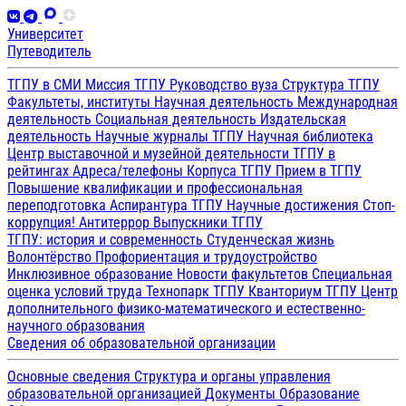
Университет
Путеводитель
ТГПУ в СМИ
Миссия ТГПУ
Руководство вуза
Структура ТГПУ
Факультеты, институты
Научная деятельность
Международная
деятельность
Социальная деятельность
Издательская
деятельность
Научные журналы ТГПУ
Научная библиотека
Центр выставочной и музейной деятельности
ТГПУ в
рейтингах
Адреса/телефоны
Корпуса ТГПУ
Прием в ТГПУ
Повышение квалификации и профессиональная
переподготовка
Аспирантура ТГПУ
Научные достижения
Стоп-
коррупция!
Антитеррор
Выпускники ТГПУ
ТГПУ: история и современность
Студенческая жизнь
Волонтёрство
Профориентация и трудоустройство
Инклюзивное образование
Новости факультетов
Специальная
оценка условий труда
Технопарк ТГПУ
Кванториум ТГПУ
Центр
дополнительного физико-математического и естественно-
научного образования
Сведения об образовательной организации
Основные сведения
Структура и органы управления
образовательной организацией
Документы
Образование