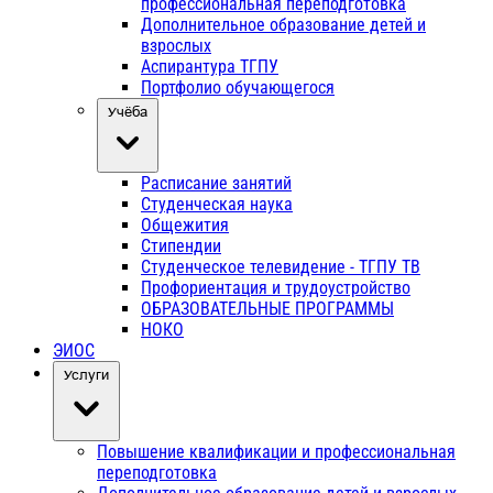
профессиональная переподготовка
Дополнительное образование детей и
взрослых
Аспирантура ТГПУ
Портфолио обучающегося
Учёба
Расписание занятий
Студенческая наука
Общежития
Стипендии
Студенческое телевидение - ТГПУ ТВ
Профориентация и трудоустройство
ОБРАЗОВАТЕЛЬНЫЕ ПРОГРАММЫ
НОКО
ЭИОС
Услуги
Повышение квалификации и профессиональная
переподготовка