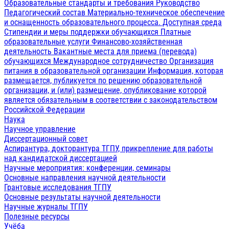
Образовательные стандарты и требования
Руководство
Педагогический состав
Материально-техническое обеспечение
и оснащенность образовательного процесса. Доступная среда
Стипендии и меры поддержки обучающихся
Платные
образовательные услуги
Финансово-хозяйственная
деятельность
Вакантные места для приема (перевода)
обучающихся
Международное сотрудничество
Организация
питания в образовательной организации
Информация, которая
размещается, публикуется по решению образовательной
организации, и (или) размещение, опубликование которой
является обязательным в соответствии с законодательством
Российской Федерации
Наука
Научное управление
Диссертационный совет
Аспирантура, докторантура ТГПУ, прикрепление для работы
над кандидатской диссертацией
Научные мероприятия: конференции, семинары
Основные направления научной деятельности
Грантовые исследования ТГПУ
Основные результаты научной деятельности
Научные журналы ТГПУ
Полезные ресурсы
Учёба