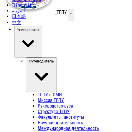
Tiếng Việt
العربية
ТГПУ
Открыть меню
日本語
中文
Университет
Путеводитель
ТГПУ в СМИ
Миссия ТГПУ
Руководство вуза
Структура ТГПУ
Факультеты, институты
Научная деятельность
Международная деятельность