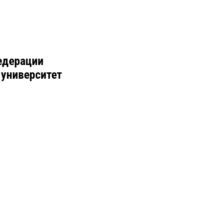
едерации
 университет