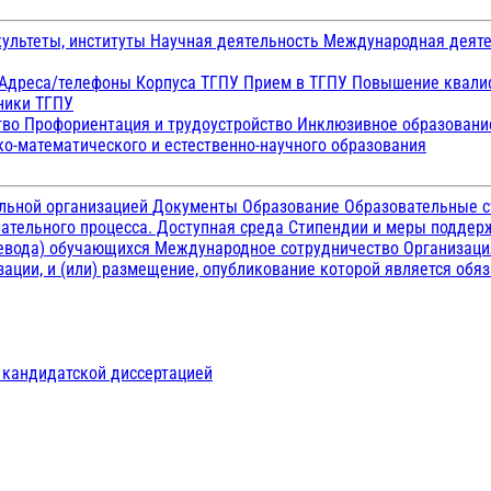
ультеты, институты
Научная деятельность
Международная деят
Адреса/телефоны
Корпуса ТГПУ
Прием в ТГПУ
Повышение квалиф
ники ТГПУ
тво
Профориентация и трудоустройство
Инклюзивное образован
о-математического и естественно-научного образования
ельной организацией
Документы
Образование
Образовательные с
ательного процесса. Доступная среда
Стипендии и меры подде
ревода) обучающихся
Международное сотрудничество
Организаци
ации, и (или) размещение, опубликование которой является обя
д кандидатской диссертацией