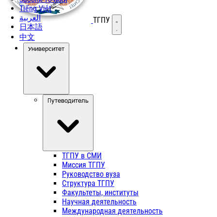
Tiếng Việt
العربية
ТГПУ
Открыть меню
日本語
中文
Университет
Путеводитель
ТГПУ в СМИ
Миссия ТГПУ
Руководство вуза
Структура ТГПУ
Факультеты, институты
Научная деятельность
Международная деятельность