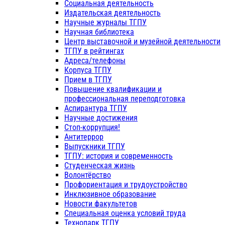
Социальная деятельность
Издательская деятельность
Научные журналы ТГПУ
Научная библиотека
Центр выставочной и музейной деятельности
ТГПУ в рейтингах
Адреса/телефоны
Корпуса ТГПУ
Прием в ТГПУ
Повышение квалификации и
профессиональная переподготовка
Аспирантура ТГПУ
Научные достижения
Стоп-коррупция!
Антитеррор
Выпускники ТГПУ
ТГПУ: история и современность
Студенческая жизнь
Волонтёрство
Профориентация и трудоустройство
Инклюзивное образование
Новости факультетов
Специальная оценка условий труда
Технопарк ТГПУ