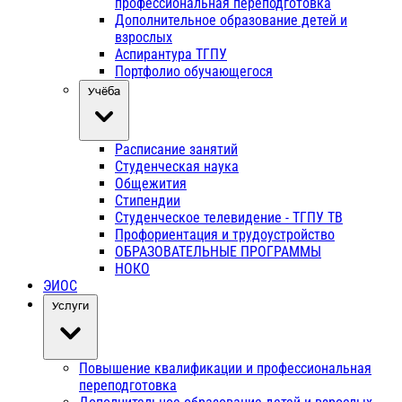
профессиональная переподготовка
Дополнительное образование детей и
взрослых
Аспирантура ТГПУ
Портфолио обучающегося
Учёба
Расписание занятий
Студенческая наука
Общежития
Стипендии
Студенческое телевидение - ТГПУ ТВ
Профориентация и трудоустройство
ОБРАЗОВАТЕЛЬНЫЕ ПРОГРАММЫ
НОКО
ЭИОС
Услуги
Повышение квалификации и профессиональная
переподготовка