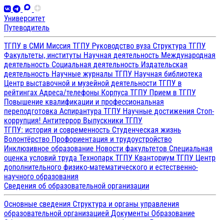
Университет
Путеводитель
ТГПУ в СМИ
Миссия ТГПУ
Руководство вуза
Структура ТГПУ
Факультеты, институты
Научная деятельность
Международная
деятельность
Социальная деятельность
Издательская
деятельность
Научные журналы ТГПУ
Научная библиотека
Центр выставочной и музейной деятельности
ТГПУ в
рейтингах
Адреса/телефоны
Корпуса ТГПУ
Прием в ТГПУ
Повышение квалификации и профессиональная
переподготовка
Аспирантура ТГПУ
Научные достижения
Стоп-
коррупция!
Антитеррор
Выпускники ТГПУ
ТГПУ: история и современность
Студенческая жизнь
Волонтёрство
Профориентация и трудоустройство
Инклюзивное образование
Новости факультетов
Специальная
оценка условий труда
Технопарк ТГПУ
Кванториум ТГПУ
Центр
дополнительного физико-математического и естественно-
научного образования
Сведения об образовательной организации
Основные сведения
Структура и органы управления
образовательной организацией
Документы
Образование