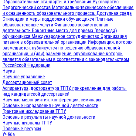
Образовательные стандарты и требования
Руководство
Педагогический состав
Материально-техническое обеспечение
и оснащенность образовательного процесса. Доступная среда
Стипендии и меры поддержки обучающихся
Платные
образовательные услуги
Финансово-хозяйственная
деятельность
Вакантные места для приема (перевода)
обучающихся
Международное сотрудничество
Организация
питания в образовательной организации
Информация, которая
размещается, публикуется по решению образовательной
организации, и (или) размещение, опубликование которой
является обязательным в соответствии с законодательством
Российской Федерации
Наука
Научное управление
Диссертационный совет
Аспирантура, докторантура ТГПУ, прикрепление для работы
над кандидатской диссертацией
Научные мероприятия: конференции, семинары
Основные направления научной деятельности
Грантовые исследования ТГПУ
Основные результаты научной деятельности
Научные журналы ТГПУ
Полезные ресурсы
Учёба