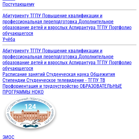
Поступающему
Абитуриенту ТГПУ
Повышение квалификации и
профессиональная переподготовка
Дополнительное
образование детей и взрослых
Аспирантура ТГПУ
Портфолио
обучающегося
Учёба
Абитуриенту ТГПУ
Повышение квалификации и
профессиональная переподготовка
Дополнительное
образование детей и взрослых
Аспирантура ТГПУ
Портфолио
обучающегося
Расписание занятий
Студенческая наука
Общежития
Стипендии
Студенческое телевидение - ТГПУ ТВ
Профориентация и трудоустройство
ОБРАЗОВАТЕЛЬНЫЕ
ПРОГРАММЫ
НОКО
ЭИОС