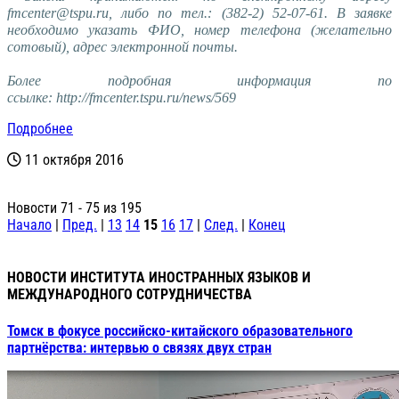
fmcenter@tspu.ru, либо по тел.: (382-2) 52-07-61. В заявке
необходимо указать ФИО, номер телефона (желательно
сотовый), адрес электронной почты.
Более подробная информация по
ссылке:
http://fmcenter.tspu.ru/news/569
Подробнее
11 октября 2016
Новости 71 - 75 из 195
Начало
|
Пред.
|
13
14
15
16
17
|
След.
|
Конец
НОВОСТИ ИНСТИТУТА ИНОСТРАННЫХ ЯЗЫКОВ И
МЕЖДУНАРОДНОГО СОТРУДНИЧЕСТВА
Томск в фокусе российско‑китайского образовательного
партнёрства: интервью о связях двух стран