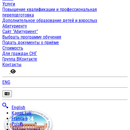
Услуги
Повышение квалификации и профессиональная
переподготовка
Дополнительное образование детей и взрослых
Абитуриенту
Сайт "Абитуриент"
Выбрать программу обучения
Подать документы о приёме
Стоимость
Для граждан СНГ
Группа ВКонтакте
Контакты
ENG
English
Қазақ тілі
Français
Polski
Забони тоҷикӣ