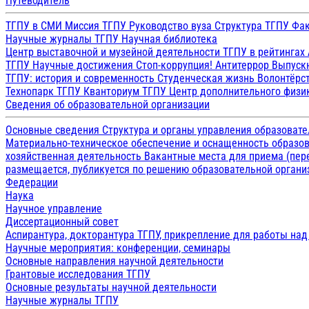
Путеводитель
ТГПУ в СМИ
Миссия ТГПУ
Руководство вуза
Структура ТГПУ
Фак
Научные журналы ТГПУ
Научная библиотека
Центр выставочной и музейной деятельности
ТГПУ в рейтингах
ТГПУ
Научные достижения
Стоп-коррупция!
Антитеррор
Выпуск
ТГПУ: история и современность
Студенческая жизнь
Волонтёрс
Технопарк ТГПУ
Кванториум ТГПУ
Центр дополнительного физик
Сведения об образовательной организации
Основные сведения
Структура и органы управления образоват
Материально-техническое обеспечение и оснащенность образов
хозяйственная деятельность
Вакантные места для приема (пе
размещается, публикуется по решению образовательной организ
Федерации
Наука
Научное управление
Диссертационный совет
Аспирантура, докторантура ТГПУ, прикрепление для работы на
Научные мероприятия: конференции, семинары
Основные направления научной деятельности
Грантовые исследования ТГПУ
Основные результаты научной деятельности
Научные журналы ТГПУ