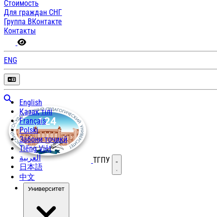
Стоимость
Для граждан СНГ
Группа ВКонтакте
Контакты
ENG
English
Қазақ тілі
Français
Polski
Забони тоҷикӣ
Tiếng Việt
العربية
ТГПУ
Открыть меню
日本語
中文
Университет