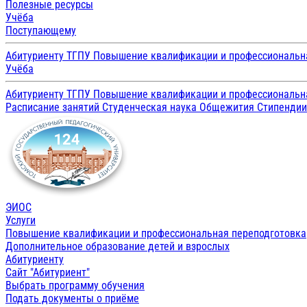
Полезные ресурсы
Учёба
Поступающему
Абитуриенту ТГПУ
Повышение квалификации и профессиональн
Учёба
Абитуриенту ТГПУ
Повышение квалификации и профессиональн
Расписание занятий
Студенческая наука
Общежития
Стипенди
ЭИОС
Услуги
Повышение квалификации и профессиональная переподготовка
Дополнительное образование детей и взрослых
Абитуриенту
Сайт "Абитуриент"
Выбрать программу обучения
Подать документы о приёме