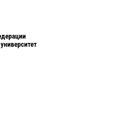
едерации
 университет