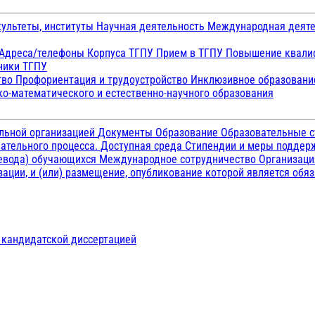
ультеты, институты
Научная деятельность
Международная деят
Адреса/телефоны
Корпуса ТГПУ
Прием в ТГПУ
Повышение квалиф
ники ТГПУ
тво
Профориентация и трудоустройство
Инклюзивное образован
о-математического и естественно-научного образования
ельной организацией
Документы
Образование
Образовательные с
ательного процесса. Доступная среда
Стипендии и меры подде
ревода) обучающихся
Международное сотрудничество
Организаци
ации, и (или) размещение, опубликование которой является обя
д кандидатской диссертацией