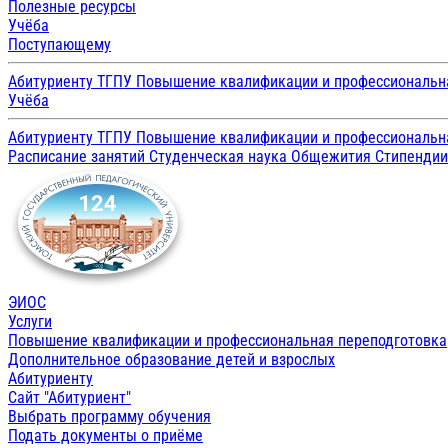
Полезные ресурсы
Учёба
Поступающему
Абитуриенту ТГПУ
Повышение квалификации и профессиональн
Учёба
Абитуриенту ТГПУ
Повышение квалификации и профессиональн
Расписание занятий
Студенческая наука
Общежития
Стипенди
ЭИОС
Услуги
Повышение квалификации и профессиональная переподготовка
Дополнительное образование детей и взрослых
Абитуриенту
Сайт "Абитуриент"
Выбрать программу обучения
Подать документы о приёме