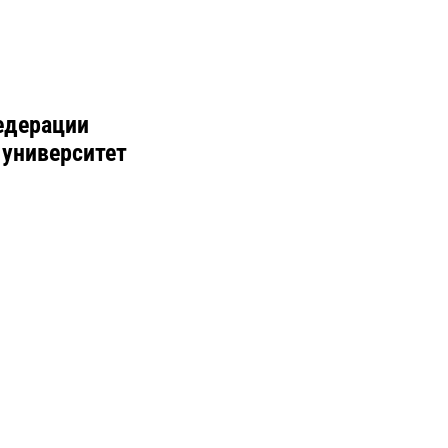
едерации
 университет