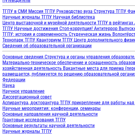
Путеводитель
ТГПУ в СМИ
Миссия ТГПУ
Руководство вуза
Структура ТГПУ
Фак
Научные журналы ТГПУ
Научная библиотека
Центр выставочной и музейной деятельности
ТГПУ в рейтингах
ТГПУ
Научные достижения
Стоп-коррупция!
Антитеррор
Выпуск
ТГПУ: история и современность
Студенческая жизнь
Волонтёрс
Технопарк ТГПУ
Кванториум ТГПУ
Центр дополнительного физик
Сведения об образовательной организации
Основные сведения
Структура и органы управления образоват
Материально-техническое обеспечение и оснащенность образов
хозяйственная деятельность
Вакантные места для приема (пе
размещается, публикуется по решению образовательной организ
Федерации
Наука
Научное управление
Диссертационный совет
Аспирантура, докторантура ТГПУ, прикрепление для работы на
Научные мероприятия: конференции, семинары
Основные направления научной деятельности
Грантовые исследования ТГПУ
Основные результаты научной деятельности
Научные журналы ТГПУ