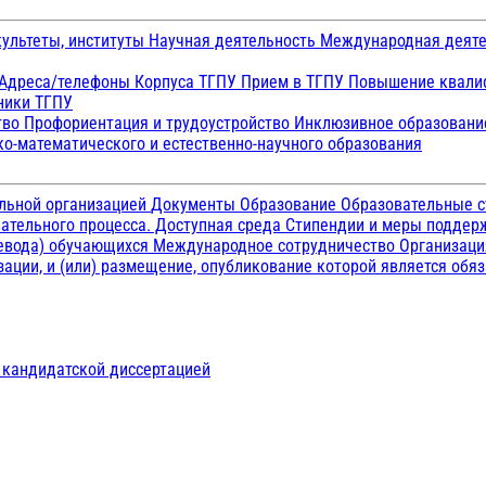
ультеты, институты
Научная деятельность
Международная деят
Адреса/телефоны
Корпуса ТГПУ
Прием в ТГПУ
Повышение квалиф
ники ТГПУ
тво
Профориентация и трудоустройство
Инклюзивное образован
о-математического и естественно-научного образования
ельной организацией
Документы
Образование
Образовательные с
ательного процесса. Доступная среда
Стипендии и меры подде
ревода) обучающихся
Международное сотрудничество
Организаци
ации, и (или) размещение, опубликование которой является обя
д кандидатской диссертацией