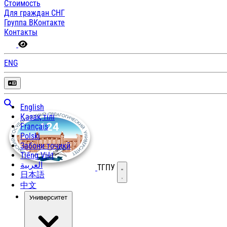
Стоимость
Для граждан СНГ
Группа ВКонтакте
Контакты
ENG
English
Қазақ тілі
Français
Polski
Забони тоҷикӣ
Tiếng Việt
العربية
ТГПУ
Открыть меню
日本語
中文
Университет