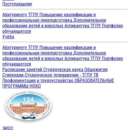
Поступающему
Абитуриенту ТГПУ
Повышение квалификации и
профессиональная переподготовка
Дополнительное
образование детей и взрослых
Аспирантура ТГПУ
Портфолио
обучающегося
Учёба
Абитуриенту ТГПУ
Повышение квалификации и
профессиональная переподготовка
Дополнительное
образование детей и взрослых
Аспирантура ТГПУ
Портфолио
обучающегося
Расписание занятий
Студенческая наука
Общежития
Стипендии
Студенческое телевидение - ТГПУ ТВ
Профориентация и трудоустройство
ОБРАЗОВАТЕЛЬНЫЕ
ПРОГРАММЫ
НОКО
ЭИОС