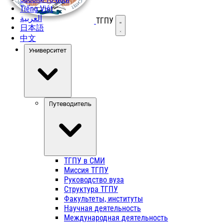
Tiếng Việt
العربية
ТГПУ
Открыть меню
日本語
中文
Университет
Путеводитель
ТГПУ в СМИ
Миссия ТГПУ
Руководство вуза
Структура ТГПУ
Факультеты, институты
Научная деятельность
Международная деятельность