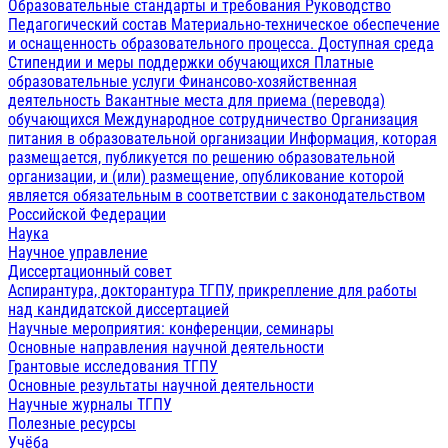
Образовательные стандарты и требования
Руководство
Педагогический состав
Материально-техническое обеспечение
и оснащенность образовательного процесса. Доступная среда
Стипендии и меры поддержки обучающихся
Платные
образовательные услуги
Финансово-хозяйственная
деятельность
Вакантные места для приема (перевода)
обучающихся
Международное сотрудничество
Организация
питания в образовательной организации
Информация, которая
размещается, публикуется по решению образовательной
организации, и (или) размещение, опубликование которой
является обязательным в соответствии с законодательством
Российской Федерации
Наука
Научное управление
Диссертационный совет
Аспирантура, докторантура ТГПУ, прикрепление для работы
над кандидатской диссертацией
Научные мероприятия: конференции, семинары
Основные направления научной деятельности
Грантовые исследования ТГПУ
Основные результаты научной деятельности
Научные журналы ТГПУ
Полезные ресурсы
Учёба