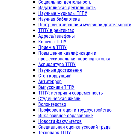
Социальная деятельность
Издательская деятельность
Научные журналы ТГПУ
Научная библиотека
Центр выставочной и музейной деятельности
ТГПУ в рейтингах
Адреса/телефоны
Корпуса ТГПУ
Прием в ТГПУ
Повышение квалификации и
профессиональная переподготовка
Аспирантура ТГПУ
Научные достижения
Стоп-коррупция!
Антитеррор
Выпускники ТГПУ
ТГПУ: история и современность
Студенческая жизнь
Волонтёрство
Профориентация и трудоустройство
Инклюзивное образование
Новости факультетов
Специальная оценка условий труда
Технопарк ТГПУ