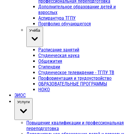
профессиональная переподготовка
Дополнительное образование детей и
взрослых
Аспирантура ТГПУ
Портфолио обучающегося
Учёба
Расписание занятий
Студенческая наука
Общежития
Стипендии
Студенческое телевидение - ТГПУ ТВ
Профориентация и трудоустройство
ОБРАЗОВАТЕЛЬНЫЕ ПРОГРАММЫ
НОКО
ЭИОС
Услуги
Повышение квалификации и профессиональная
переподготовка