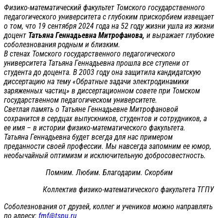
Физико-математический факультет Томского государственного
педагогического университета с глубоким прискорбием извещает
о том, что 19 сентября 2024 года на 52 году жизни ушла из жизни
доцент
Татьяна Геннадьевна Митрофанова,
и выражает глубокие
соболезнования родным и близким.
В стенах Томского государственного педагогического
университета Татьяна Геннадьевна прошла все ступени от
студента до доцента. В 2003 году она защитила кандидатскую
диссертацию на тему «Обратные задачи электродинамики
заряженных частиц» в диссертационном совете при Томском
государственном педагогическом университете.
Светлая память о Татьяне Геннадьевне Митрофановой
сохранится в сердцах выпускников, студентов и сотрудников, а
ее имя – в истории физико-математического факультета.
Татьяна Геннадьевна будет всегда для нас примером
преданности своей профессии. Мы навсегда запомним ее юмор,
необычайный оптимизм и исключительную добросовестность.
Помним. Любим. Благодарим. Скорбим
Коллектив физико-математического факультета ТГПУ
Соболезнования от друзей, коллег и учеников можно направлять
по адресу:
fmf@tspu.ru