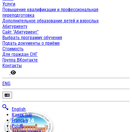
Услуги
Повышение квалификации и профессиональная
переподготовка
Дополнительное образование детей и взрослых
Абитуриенту
Сайт "Абитуриент"
Выбрать программу обучения
Подать документы о приёме
Стоимость
Для граждан СНГ
Группа ВКонтакте
Контакты
ENG
English
Қазақ тілі
Français
Polski
Забони тоҷикӣ