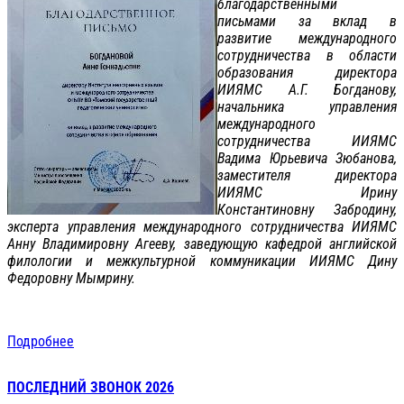
благодарственными
письмами за вклад в
развитие международного
сотрудничества в области
образования директора
ИИЯМС А.Г. Богданову,
начальника управления
международного
сотрудничества ИИЯМС
Вадима Юрьевича Зюбанова,
заместителя директора
ИИЯМС Ирину
Константиновну Забродину,
эксперта управления международного сотрудничества ИИЯМС
Анну Владимировну Агееву, заведующую кафедрой английской
филологии и межкультурной коммуникации ИИЯМС Дину
Федоровну Мымрину.
Подробнее
ПОСЛЕДНИЙ ЗВОНОК 2026