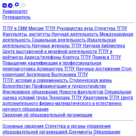
Университет
Путеводитель
ТГПУ в СМИ
Миссия ТГПУ
Руководство вуза
Структура ТГПУ
Факультеты, институты
Научная деятельность
Международная
деятельность
Социальная деятельность
Издательская
деятельность
Научные журналы ТГПУ
Научная библиотека
Центр выставочной и музейной деятельности
ТГПУ в
рейтингах
Адреса/телефоны
Корпуса ТГПУ
Прием в ТГПУ
Повышение квалификации и профессиональная
переподготовка
Аспирантура ТГПУ
Научные достижения
Стоп-
коррупция!
Антитеррор
Выпускники ТГПУ
ТГПУ: история и современность
Студенческая жизнь
Волонтёрство
Профориентация и трудоустройство
Инклюзивное образование
Новости факультетов
Специальная
оценка условий труда
Технопарк ТГПУ
Кванториум ТГПУ
Центр
дополнительного физико-математического и естественно-
научного образования
Сведения об образовательной организации
Основные сведения
Структура и органы управления
образовательной организацией
Документы
Образование