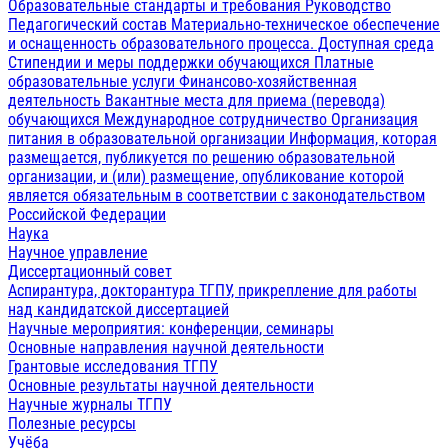
Образовательные стандарты и требования
Руководство
Педагогический состав
Материально-техническое обеспечение
и оснащенность образовательного процесса. Доступная среда
Стипендии и меры поддержки обучающихся
Платные
образовательные услуги
Финансово-хозяйственная
деятельность
Вакантные места для приема (перевода)
обучающихся
Международное сотрудничество
Организация
питания в образовательной организации
Информация, которая
размещается, публикуется по решению образовательной
организации, и (или) размещение, опубликование которой
является обязательным в соответствии с законодательством
Российской Федерации
Наука
Научное управление
Диссертационный совет
Аспирантура, докторантура ТГПУ, прикрепление для работы
над кандидатской диссертацией
Научные мероприятия: конференции, семинары
Основные направления научной деятельности
Грантовые исследования ТГПУ
Основные результаты научной деятельности
Научные журналы ТГПУ
Полезные ресурсы
Учёба