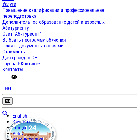
Услуги
Повышение квалификации и профессиональная
переподготовка
Дополнительное образование детей и взрослых
Абитуриенту
Сайт "Абитуриент"
Выбрать программу обучения
Подать документы о приёме
Стоимость
Для граждан СНГ
Группа ВКонтакте
Контакты
ENG
English
Қазақ тілі
Français
Polski
Забони тоҷикӣ