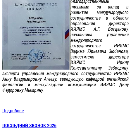
благодарственными
письмами за вклад в
развитие международного
сотрудничества в области
образования директора
ИИЯМС А.Г. Богданову,
начальника управления
международного
сотрудничества ИИЯМС
Вадима Юрьевича Зюбанова,
заместителя директора
ИИЯМС Ирину
Константиновну Забродину,
эксперта управления международного сотрудничества ИИЯМС
Анну Владимировну Агееву, заведующую кафедрой английской
филологии и межкультурной коммуникации ИИЯМС Дину
Федоровну Мымрину.
Подробнее
ПОСЛЕДНИЙ ЗВОНОК 2026