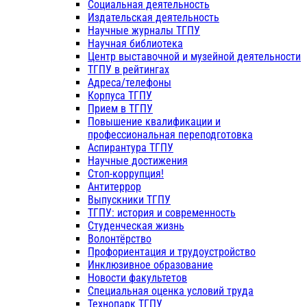
Социальная деятельность
Издательская деятельность
Научные журналы ТГПУ
Научная библиотека
Центр выставочной и музейной деятельности
ТГПУ в рейтингах
Адреса/телефоны
Корпуса ТГПУ
Прием в ТГПУ
Повышение квалификации и
профессиональная переподготовка
Аспирантура ТГПУ
Научные достижения
Стоп-коррупция!
Антитеррор
Выпускники ТГПУ
ТГПУ: история и современность
Студенческая жизнь
Волонтёрство
Профориентация и трудоустройство
Инклюзивное образование
Новости факультетов
Специальная оценка условий труда
Технопарк ТГПУ