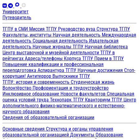
Университет
Путеводитель
ТГПУ в СМИ
Миссия ТГПУ
Руководство вуза
Структура ТГПУ
Факультеты, институты
Научная деятельность
Международная
деятельность
Социальная деятельность
Издательская
деятельность
Научные журналы ТГПУ
Научная библиотека
Центр выставочной и музейной деятельности
ТГПУ в
рейтингах
Адреса/телефоны
Корпуса ТГПУ
Прием в ТГПУ
Повышение квалификации и профессиональная
переподготовка
Аспирантура ТГПУ
Научные достижения
Стоп-
коррупция!
Антитеррор
Выпускники ТГПУ
ТГПУ: история и современность
Студенческая жизнь
Волонтёрство
Профориентация и трудоустройство
Инклюзивное образование
Новости факультетов
Специальная
оценка условий труда
Технопарк ТГПУ
Кванториум ТГПУ
Центр
дополнительного физико-математического и естественно-
научного образования
Сведения об образовательной организации
Основные сведения
Структура и органы управления
образовательной организацией
Документы
Образование