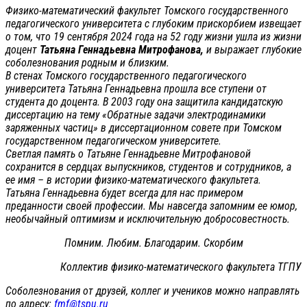
Физико-математический факультет Томского государственного
педагогического университета с глубоким прискорбием извещает
о том, что 19 сентября 2024 года на 52 году жизни ушла из жизни
доцент
Татьяна Геннадьевна Митрофанова,
и выражает глубокие
соболезнования родным и близким.
В стенах Томского государственного педагогического
университета Татьяна Геннадьевна прошла все ступени от
студента до доцента. В 2003 году она защитила кандидатскую
диссертацию на тему «Обратные задачи электродинамики
заряженных частиц» в диссертационном совете при Томском
государственном педагогическом университете.
Светлая память о Татьяне Геннадьевне Митрофановой
сохранится в сердцах выпускников, студентов и сотрудников, а
ее имя – в истории физико-математического факультета.
Татьяна Геннадьевна будет всегда для нас примером
преданности своей профессии. Мы навсегда запомним ее юмор,
необычайный оптимизм и исключительную добросовестность.
Помним. Любим. Благодарим. Скорбим
Коллектив физико-математического факультета ТГПУ
Соболезнования от друзей, коллег и учеников можно направлять
по адресу:
fmf@tspu.ru