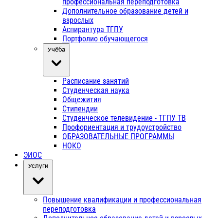
профессиональная переподготовка
Дополнительное образование детей и
взрослых
Аспирантура ТГПУ
Портфолио обучающегося
Учёба
Расписание занятий
Студенческая наука
Общежития
Стипендии
Студенческое телевидение - ТГПУ ТВ
Профориентация и трудоустройство
ОБРАЗОВАТЕЛЬНЫЕ ПРОГРАММЫ
НОКО
ЭИОС
Услуги
Повышение квалификации и профессиональная
переподготовка