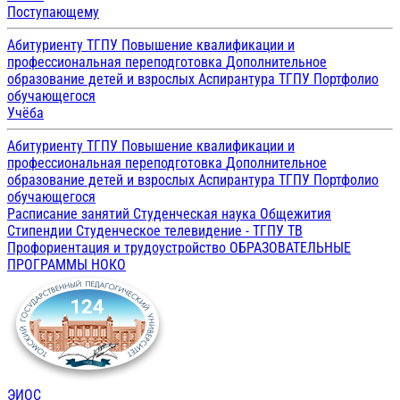
Поступающему
Абитуриенту ТГПУ
Повышение квалификации и
профессиональная переподготовка
Дополнительное
образование детей и взрослых
Аспирантура ТГПУ
Портфолио
обучающегося
Учёба
Абитуриенту ТГПУ
Повышение квалификации и
профессиональная переподготовка
Дополнительное
образование детей и взрослых
Аспирантура ТГПУ
Портфолио
обучающегося
Расписание занятий
Студенческая наука
Общежития
Стипендии
Студенческое телевидение - ТГПУ ТВ
Профориентация и трудоустройство
ОБРАЗОВАТЕЛЬНЫЕ
ПРОГРАММЫ
НОКО
ЭИОС