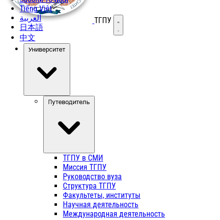
Tiếng Việt
العربية
ТГПУ
Открыть меню
日本語
中文
Университет
Путеводитель
ТГПУ в СМИ
Миссия ТГПУ
Руководство вуза
Структура ТГПУ
Факультеты, институты
Научная деятельность
Международная деятельность