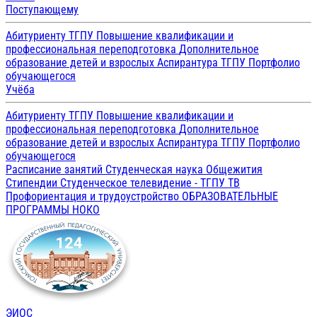
Поступающему
Абитуриенту ТГПУ
Повышение квалификации и
профессиональная переподготовка
Дополнительное
образование детей и взрослых
Аспирантура ТГПУ
Портфолио
обучающегося
Учёба
Абитуриенту ТГПУ
Повышение квалификации и
профессиональная переподготовка
Дополнительное
образование детей и взрослых
Аспирантура ТГПУ
Портфолио
обучающегося
Расписание занятий
Студенческая наука
Общежития
Стипендии
Студенческое телевидение - ТГПУ ТВ
Профориентация и трудоустройство
ОБРАЗОВАТЕЛЬНЫЕ
ПРОГРАММЫ
НОКО
ЭИОС