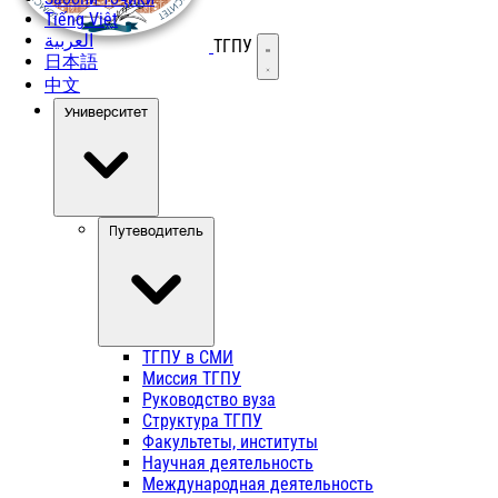
Tiếng Việt
العربية
ТГПУ
Открыть меню
日本語
中文
Университет
Путеводитель
ТГПУ в СМИ
Миссия ТГПУ
Руководство вуза
Структура ТГПУ
Факультеты, институты
Научная деятельность
Международная деятельность