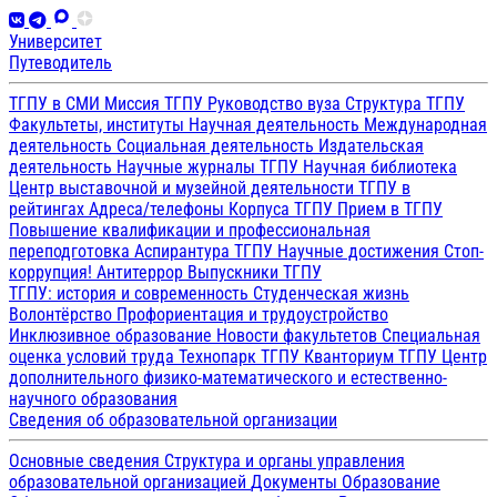
Университет
Путеводитель
ТГПУ в СМИ
Миссия ТГПУ
Руководство вуза
Структура ТГПУ
Факультеты, институты
Научная деятельность
Международная
деятельность
Социальная деятельность
Издательская
деятельность
Научные журналы ТГПУ
Научная библиотека
Центр выставочной и музейной деятельности
ТГПУ в
рейтингах
Адреса/телефоны
Корпуса ТГПУ
Прием в ТГПУ
Повышение квалификации и профессиональная
переподготовка
Аспирантура ТГПУ
Научные достижения
Стоп-
коррупция!
Антитеррор
Выпускники ТГПУ
ТГПУ: история и современность
Студенческая жизнь
Волонтёрство
Профориентация и трудоустройство
Инклюзивное образование
Новости факультетов
Специальная
оценка условий труда
Технопарк ТГПУ
Кванториум ТГПУ
Центр
дополнительного физико-математического и естественно-
научного образования
Сведения об образовательной организации
Основные сведения
Структура и органы управления
образовательной организацией
Документы
Образование