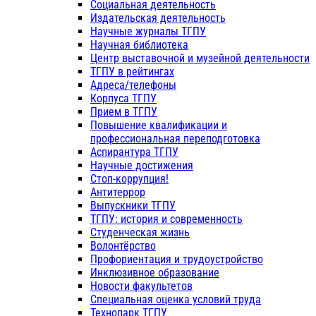
Социальная деятельность
Издательская деятельность
Научные журналы ТГПУ
Научная библиотека
Центр выставочной и музейной деятельности
ТГПУ в рейтингах
Адреса/телефоны
Корпуса ТГПУ
Прием в ТГПУ
Повышение квалификации и
профессиональная переподготовка
Аспирантура ТГПУ
Научные достижения
Стоп-коррупция!
Антитеррор
Выпускники ТГПУ
ТГПУ: история и современность
Студенческая жизнь
Волонтёрство
Профориентация и трудоустройство
Инклюзивное образование
Новости факультетов
Специальная оценка условий труда
Технопарк ТГПУ