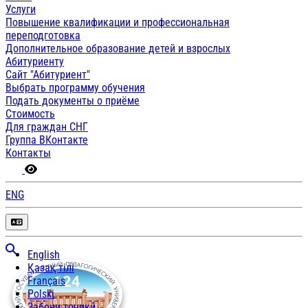
Услуги
Повышение квалификации и профессиональная
переподготовка
Дополнительное образование детей и взрослых
Абитуриенту
Сайт "Абитуриент"
Выбрать программу обучения
Подать документы о приёме
Стоимость
Для граждан СНГ
Группа ВКонтакте
Контакты
ENG
English
Қазақ тілі
Français
Polski
Забони тоҷикӣ