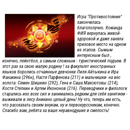
Игра "Противостояние"
закончилась
благополучно. Команда
ФИЯ вернулась живой-
здоровой и даже заняла
призовое место на одном
из этапов. Сымым
интересным был ,
конечно, пейнтбол, а самым сложным - туристический подъем. В
этот раз за свою малую родину ! за факультет иностранных
языков боролись отчаянные девчонки Лиля Айтыкина и Ира
Фанакина (296н), Настя Парфенова (211) и мальчишки- на вес
золота: Семен Шишкин (292), Гена и Саша Максютовы (214),
Костя Степкин и Артем Икононов (216). Переводчики и филологи
старались изо всех сил и занимались редким для себя занятием -
выживали в лесу Аникино целый день! Ну что, теперь им есть,
что рассказать своим внукам, ну и первокурссникам, конечно.
Спасибо вам, ребята за ваше неравнодушие и смелость!