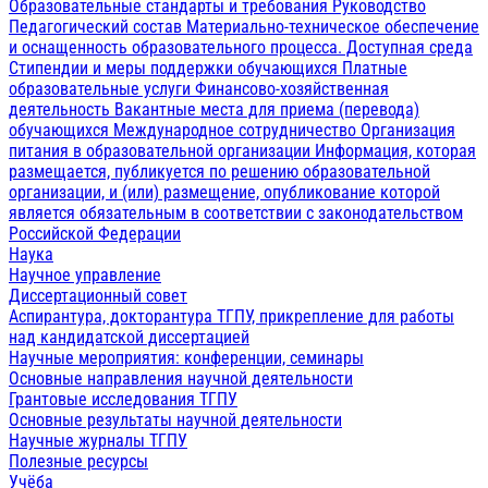
Образовательные стандарты и требования
Руководство
Педагогический состав
Материально-техническое обеспечение
и оснащенность образовательного процесса. Доступная среда
Стипендии и меры поддержки обучающихся
Платные
образовательные услуги
Финансово-хозяйственная
деятельность
Вакантные места для приема (перевода)
обучающихся
Международное сотрудничество
Организация
питания в образовательной организации
Информация, которая
размещается, публикуется по решению образовательной
организации, и (или) размещение, опубликование которой
является обязательным в соответствии с законодательством
Российской Федерации
Наука
Научное управление
Диссертационный совет
Аспирантура, докторантура ТГПУ, прикрепление для работы
над кандидатской диссертацией
Научные мероприятия: конференции, семинары
Основные направления научной деятельности
Грантовые исследования ТГПУ
Основные результаты научной деятельности
Научные журналы ТГПУ
Полезные ресурсы
Учёба