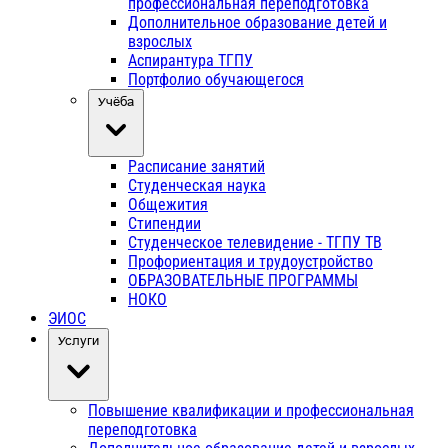
профессиональная переподготовка
Дополнительное образование детей и
взрослых
Аспирантура ТГПУ
Портфолио обучающегося
Учёба
Расписание занятий
Студенческая наука
Общежития
Стипендии
Студенческое телевидение - ТГПУ ТВ
Профориентация и трудоустройство
ОБРАЗОВАТЕЛЬНЫЕ ПРОГРАММЫ
НОКО
ЭИОС
Услуги
Повышение квалификации и профессиональная
переподготовка