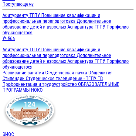
Поступающему
Абитуриенту ТГПУ
Повышение квалификации и
профессиональная переподготовка
Дополнительное
образование детей и взрослых
Аспирантура ТГПУ
Портфолио
обучающегося
Учёба
Абитуриенту ТГПУ
Повышение квалификации и
профессиональная переподготовка
Дополнительное
образование детей и взрослых
Аспирантура ТГПУ
Портфолио
обучающегося
Расписание занятий
Студенческая наука
Общежития
Стипендии
Студенческое телевидение - ТГПУ ТВ
Профориентация и трудоустройство
ОБРАЗОВАТЕЛЬНЫЕ
ПРОГРАММЫ
НОКО
ЭИОС