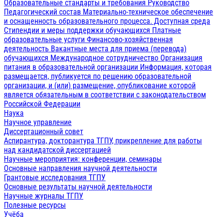
Образовательные стандарты и требования
Руководство
Педагогический состав
Материально-техническое обеспечение
и оснащенность образовательного процесса. Доступная среда
Стипендии и меры поддержки обучающихся
Платные
образовательные услуги
Финансово-хозяйственная
деятельность
Вакантные места для приема (перевода)
обучающихся
Международное сотрудничество
Организация
питания в образовательной организации
Информация, которая
размещается, публикуется по решению образовательной
организации, и (или) размещение, опубликование которой
является обязательным в соответствии с законодательством
Российской Федерации
Наука
Научное управление
Диссертационный совет
Аспирантура, докторантура ТГПУ, прикрепление для работы
над кандидатской диссертацией
Научные мероприятия: конференции, семинары
Основные направления научной деятельности
Грантовые исследования ТГПУ
Основные результаты научной деятельности
Научные журналы ТГПУ
Полезные ресурсы
Учёба