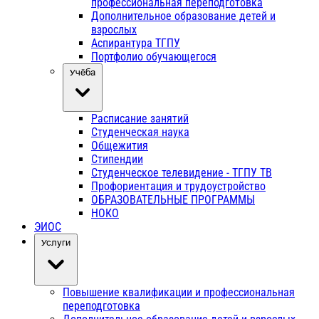
профессиональная переподготовка
Дополнительное образование детей и
взрослых
Аспирантура ТГПУ
Портфолио обучающегося
Учёба
Расписание занятий
Студенческая наука
Общежития
Стипендии
Студенческое телевидение - ТГПУ ТВ
Профориентация и трудоустройство
ОБРАЗОВАТЕЛЬНЫЕ ПРОГРАММЫ
НОКО
ЭИОС
Услуги
Повышение квалификации и профессиональная
переподготовка