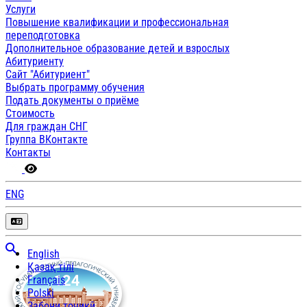
Услуги
Повышение квалификации и профессиональная
переподготовка
Дополнительное образование детей и взрослых
Абитуриенту
Сайт "Абитуриент"
Выбрать программу обучения
Подать документы о приёме
Стоимость
Для граждан СНГ
Группа ВКонтакте
Контакты
ENG
English
Қазақ тілі
Français
Polski
Забони тоҷикӣ