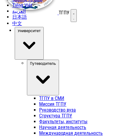
Tiếng Việt
العربية
ТГПУ
Открыть меню
日本語
中文
Университет
Путеводитель
ТГПУ в СМИ
Миссия ТГПУ
Руководство вуза
Структура ТГПУ
Факультеты, институты
Научная деятельность
Международная деятельность