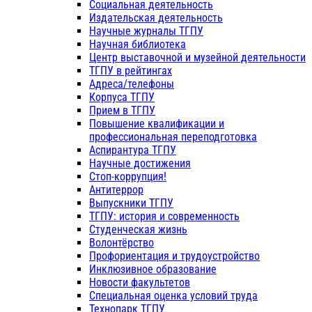
Социальная деятельность
Издательская деятельность
Научные журналы ТГПУ
Научная библиотека
Центр выставочной и музейной деятельности
ТГПУ в рейтингах
Адреса/телефоны
Корпуса ТГПУ
Прием в ТГПУ
Повышение квалификации и
профессиональная переподготовка
Аспирантура ТГПУ
Научные достижения
Стоп-коррупция!
Антитеррор
Выпускники ТГПУ
ТГПУ: история и современность
Студенческая жизнь
Волонтёрство
Профориентация и трудоустройство
Инклюзивное образование
Новости факультетов
Специальная оценка условий труда
Технопарк ТГПУ