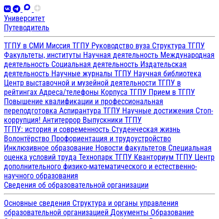
Университет
Путеводитель
ТГПУ в СМИ
Миссия ТГПУ
Руководство вуза
Структура ТГПУ
Факультеты, институты
Научная деятельность
Международная
деятельность
Социальная деятельность
Издательская
деятельность
Научные журналы ТГПУ
Научная библиотека
Центр выставочной и музейной деятельности
ТГПУ в
рейтингах
Адреса/телефоны
Корпуса ТГПУ
Прием в ТГПУ
Повышение квалификации и профессиональная
переподготовка
Аспирантура ТГПУ
Научные достижения
Стоп-
коррупция!
Антитеррор
Выпускники ТГПУ
ТГПУ: история и современность
Студенческая жизнь
Волонтёрство
Профориентация и трудоустройство
Инклюзивное образование
Новости факультетов
Специальная
оценка условий труда
Технопарк ТГПУ
Кванториум ТГПУ
Центр
дополнительного физико-математического и естественно-
научного образования
Сведения об образовательной организации
Основные сведения
Структура и органы управления
образовательной организацией
Документы
Образование