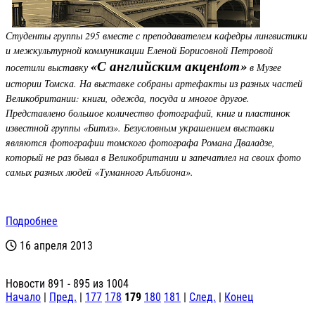
Студенты группы 295 вместе с преподавателем кафедры лингвистики
и межкультурной коммуникации Еленой Борисовной Петровой
«
С английским акценtom
»
посетили выставку
в Музее
истории Томска. На выставке собраны артефакты из разных частей
Великобритании: книги, одежда, посуда и многое другое.
Представлено большое количество фотографий, книг и пластинок
известной группы
«
Битлз
»
. Безусловным украшением выставки
являются фотографии томского фотографа Романа Дваладзе,
который не раз бывал в Великобритании и запечатлел на своих фото
самых разных людей
«
Туманного Альбиона
»
.
Подробнее
16 апреля 2013
Новости 891 - 895 из 1004
Начало
|
Пред.
|
177
178
179
180
181
|
След.
|
Конец