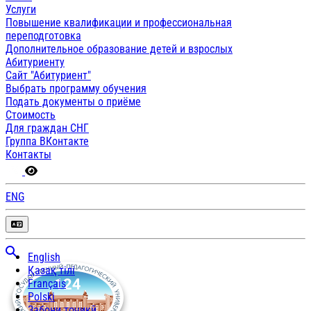
Услуги
Повышение квалификации и профессиональная
переподготовка
Дополнительное образование детей и взрослых
Абитуриенту
Сайт "Абитуриент"
Выбрать программу обучения
Подать документы о приёме
Стоимость
Для граждан СНГ
Группа ВКонтакте
Контакты
ENG
English
Қазақ тілі
Français
Polski
Забони тоҷикӣ