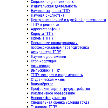
Социальная деятельность
Издательская деятельность
Научные журналы ТГПУ
Научная библиотека
Центр выставочной и музейной деятельности
ТГПУ в рейтингах
Адреса/телефоны
Корпуса ТГПУ
Прием в ТГПУ
Повышение квалификации и
профессиональная переподготовка
Аспирантура ТГПУ
Научные достижения
Стоп-коррупция!
Антитеррор
Выпускники ТГПУ
ТГПУ: история и современность
Студенческая жизнь
Волонтёрство
Профориентация и трудоустройство
Инклюзивное образование
Новости факультетов
Специальная оценка условий труда
Технопарк ТГПУ