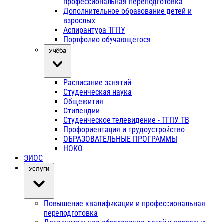
профессиональная переподготовка
Дополнительное образование детей и
взрослых
Аспирантура ТГПУ
Портфолио обучающегося
Учёба
Расписание занятий
Студенческая наука
Общежития
Стипендии
Студенческое телевидение - ТГПУ ТВ
Профориентация и трудоустройство
ОБРАЗОВАТЕЛЬНЫЕ ПРОГРАММЫ
НОКО
ЭИОС
Услуги
Повышение квалификации и профессиональная
переподготовка