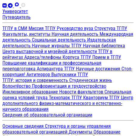
Университет
Путеводитель
ТГПУ в СМИ
Миссия ТГПУ
Руководство вуза
Структура ТГПУ
Факультеты, институты
Научная деятельность
Международная
деятельность
Социальная деятельность
Издательская
деятельность
Научные журналы ТГПУ
Научная библиотека
Центр выставочной и музейной деятельности
ТГПУ в
рейтингах
Адреса/телефоны
Корпуса ТГПУ
Прием в ТГПУ
Повышение квалификации и профессиональная
переподготовка
Аспирантура ТГПУ
Научные достижения
Стоп-
коррупция!
Антитеррор
Выпускники ТГПУ
ТГПУ: история и современность
Студенческая жизнь
Волонтёрство
Профориентация и трудоустройство
Инклюзивное образование
Новости факультетов
Специальная
оценка условий труда
Технопарк ТГПУ
Кванториум ТГПУ
Центр
дополнительного физико-математического и естественно-
научного образования
Сведения об образовательной организации
Основные сведения
Структура и органы управления
образовательной организацией
Документы
Образование