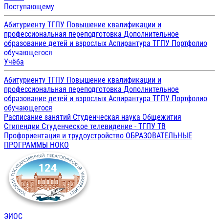
Поступающему
Абитуриенту ТГПУ
Повышение квалификации и
профессиональная переподготовка
Дополнительное
образование детей и взрослых
Аспирантура ТГПУ
Портфолио
обучающегося
Учёба
Абитуриенту ТГПУ
Повышение квалификации и
профессиональная переподготовка
Дополнительное
образование детей и взрослых
Аспирантура ТГПУ
Портфолио
обучающегося
Расписание занятий
Студенческая наука
Общежития
Стипендии
Студенческое телевидение - ТГПУ ТВ
Профориентация и трудоустройство
ОБРАЗОВАТЕЛЬНЫЕ
ПРОГРАММЫ
НОКО
ЭИОС