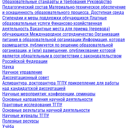
Образовательные стандарты и требования
Руководство
Педагогический состав
Материально-техническое обеспечение
и оснащенность образовательного процесса. Доступная среда
Стипендии и меры поддержки обучающихся
Платные
образовательные услуги
Финансово-хозяйственная
деятельность
Вакантные места для приема (перевода)
обучающихся
Международное сотрудничество
Организация
питания в образовательной организации
Информация, которая
размещается, публикуется по решению образовательной
организации, и (или) размещение, опубликование которой
является обязательным в соответствии с законодательством
Российской Федерации
Наука
Научное управление
Диссертационный совет
Аспирантура, докторантура ТГПУ, прикрепление для работы
над кандидатской диссертацией
Научные мероприятия: конференции, семинары
Основные направления научной деятельности
Грантовые исследования ТГПУ
Основные результаты научной деятельности
Научные журналы ТГПУ
Полезные ресурсы
Учёба