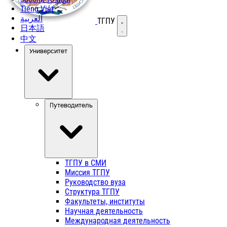
Tiếng Việt
العربية
ТГПУ
Открыть меню
日本語
中文
Университет
Путеводитель
ТГПУ в СМИ
Миссия ТГПУ
Руководство вуза
Структура ТГПУ
Факультеты, институты
Научная деятельность
Международная деятельность